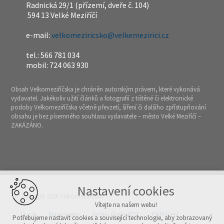
Radnická 29/1 (přízemí, dveře č. 104)
594 13 Velké Meziříčí
e-mail:
velkomeziricsko@velkemezirici.cz
tel.: 566 781 034
mobil: 724 063 930
Obsah Velkomeziříčska je chráněn autorským právem, které vykonává
vydavatel. Jakékoliv užití článků a fotografií z tištěné či elektronické
podoby Velkomeziříčska včetně převzetí, šíření či dalšího zpřístupňování
obsahu je bez písemného souhlasu vydavatele – město Velké Meziříčí –
ZAKÁZÁNO.
Nastavení cookies
© Copyright 2026 Velkomeziříčsko
Vítejte na našem webu!
Úvod
Mapa webu
Archiv čísel v PDF
Přihlášení
Potřebujeme nastavit cookies a související technologie, aby zobrazovaný