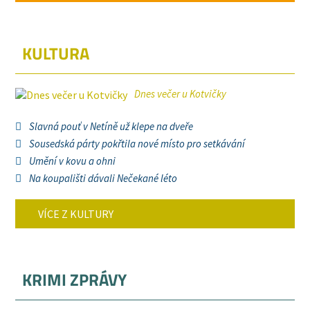
KULTURA
Dnes večer u Kotvičky
Slavná pouť v Netíně už klepe na dveře
Sousedská párty pokřtila nové místo pro setkávání
Umění v kovu a ohni
Na koupališti dávali Nečekané léto
VÍCE Z KULTURY
KRIMI ZPRÁVY