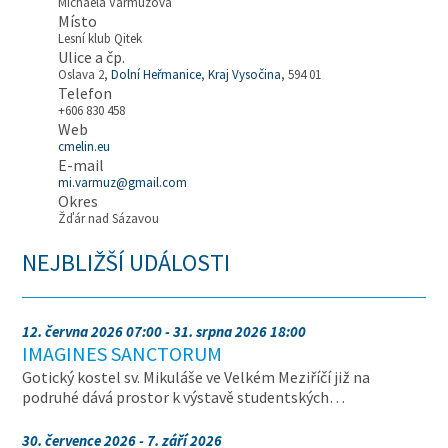
Michaela Varmužová
Místo
Lesní klub Qitek
Ulice a čp.
Oslava 2,
Dolní Heřmanice
,
Kraj Vysočina
, 594 01
Telefon
+606 830 458
Web
cmelin.eu
E-mail
mi.varmuz@gmail.com
Okres
Žďár nad Sázavou
NEJBLIŽŠÍ UDÁLOSTI
12. června 2026 07:00 - 31. srpna 2026 18:00
IMAGINES SANCTORUM
Gotický kostel sv. Mikuláše ve Velkém Meziříčí již na
podruhé dává prostor k výstavě studentských…
30. července 2026 - 7. září 2026