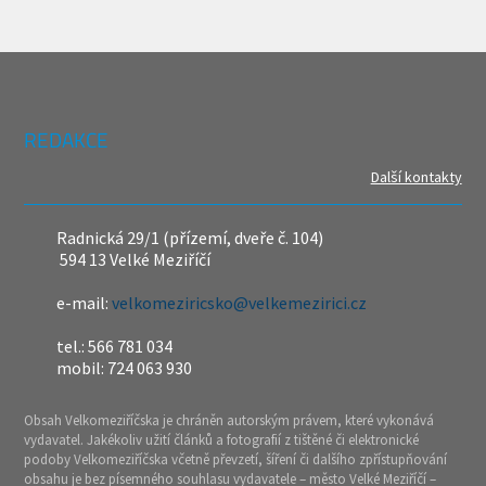
REDAKCE
Další kontakty
Radnická 29/1 (přízemí, dveře č. 104)
594 13 Velké Meziříčí
e-mail:
velkomeziricsko@velkemezirici.cz
tel.: 566 781 034
mobil: 724 063 930
Obsah Velkomeziříčska je chráněn autorským právem, které vykonává
vydavatel. Jakékoliv užití článků a fotografií z tištěné či elektronické
podoby Velkomeziříčska včetně převzetí, šíření či dalšího zpřístupňování
obsahu je bez písemného souhlasu vydavatele – město Velké Meziříčí –