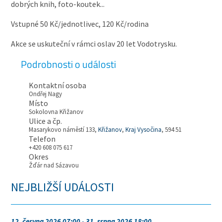
dobrých knih, foto-koutek...
Vstupné 50 Kč/jednotlivec, 120 Kč/rodina
Akce se uskuteční v rámci oslav 20 let Vodotrysku.
Podrobnosti o události
Kontaktní osoba
Ondřej Nagy
Místo
Sokolovna Křižanov
Ulice a čp.
Masarykovo náměstí 133,
Křižanov
,
Kraj Vysočina
, 594 51
Telefon
+420 608 075 617
Okres
Žďár nad Sázavou
NEJBLIŽŠÍ UDÁLOSTI
12. června 2026 07:00 - 31. srpna 2026 18:00