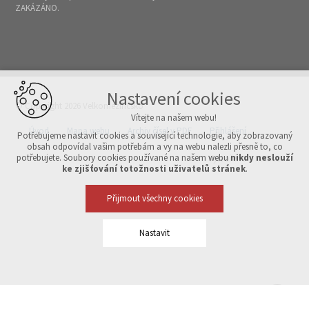
ZAKÁZÁNO.
Nastavení cookies
© Copyright 2026 Velkomeziříčsko
Vítejte na našem webu!
Úvod
Mapa webu
Archiv čísel v PDF
Přihlášení
Potřebujeme nastavit cookies a související technologie, aby zobrazovaný
obsah odpovídal vašim potřebám a vy na webu nalezli přesně to, co
potřebujete. Soubory cookies používané na našem webu
nikdy neslouží
Vytvořeno v xart.cz
ke zjišťování totožnosti uživatelů stránek
.
Přijmout všechny cookies
Nastavit
Technická cookies
nutná pro provozování webu
udržení kontextu stránek (session): případná přihlášení, volby
jazyka, apod.