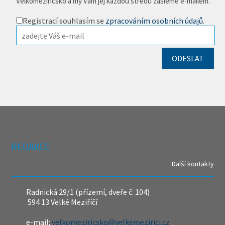
Velkomeziříčsko a my Vám jej každou středu zašleme e-mailem.
Registrací souhlasím se
zpracováním osobních údajů
.
REDAKCE
Další kontakty
Radnická 29/1 (přízemí, dveře č. 104)
594 13 Velké Meziříčí
e-mail:
velkomeziricsko@velkemezirici.cz