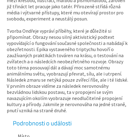
mezi kresbou, ilustrací, malbou a písmomalbou, zároveň
již třináct let pracuje jako tatér. Přirozeně střídá různá
média i výtvarné přístupy, které mu otevírají prostor pro
svobodu, experiment a neustálý posun.
Tvorba Ondřeje vypráví příběhy, které je důležité si
připomínat. Obrazy nesou silný aktivistický podtext
vypovídající o fungování současné společnosti a nabádají k
obezřetnosti. Epika vystaveného triptychu hovoří o
zaužívaných praktikách továren na krásu, o testování na
zvířatech a o následcích neobezřetného rozvoje. Obrazy
toto téma posouvají dál a dávají moc samotnému
animálnímu světu, vyobrazují převrat, sílu, ale i utrpení.
Následek zmaru se netýká pouze zvířecí říše, ale i té lidské.
V prvním obraze vidíme za následek nerovnováhy
bezvládnou lidskou postavu, ta v propojení se svým
navazujícím okolím vyobrazuje neodlučitelné propojení
kultury a přírody. Jakmile je nerovnováha na jedné straně,
pnutí vzniká na straně druhé.
Podrobnosti o události
Místo