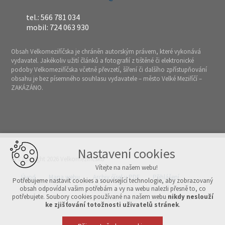
tel.: 566 781 034
mobil: 724 063 930
Obsah Velkomeziříčska je chráněn autorským právem, které vykonává
vydavatel. Jakékoliv užití článků a fotografií z tištěné či elektronické
podoby Velkomeziříčska včetně převzetí, šíření či dalšího zpřístupňování
obsahu je bez písemného souhlasu vydavatele – město Velké Meziříčí –
ZAKÁZÁNO.
Nastavení cookies
© Copyright 2026 Velkomeziříčsko
Vítejte na našem webu!
Úvod
Mapa webu
Archiv čísel v PDF
Přihlášení
Potřebujeme nastavit cookies a související technologie, aby zobrazovaný
obsah odpovídal vašim potřebám a vy na webu nalezli přesně to, co
potřebujete. Soubory cookies používané na našem webu
nikdy neslouží
Vytvořeno v xart.cz
ke zjišťování totožnosti uživatelů stránek
.