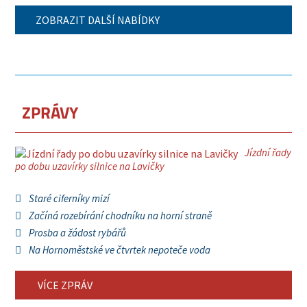
ZOBRAZIT DALŠÍ NABÍDKY
ZPRÁVY
Jízdní řady
po dobu uzavírky silnice na Lavičky
Staré ciferníky mizí
Začíná rozebírání chodníku na horní straně
Prosba a žádost rybářů
Na Hornoměstské ve čtvrtek nepoteče voda
VÍCE ZPRÁV