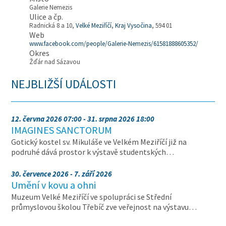
Galerie Nemezis
Ulice a čp.
Radnická 8 a 10,
Velké Meziříčí
,
Kraj Vysočina
, 594 01
Web
www.facebook.com/people/Galerie-Nemezis/61581888605352/
Okres
Žďár nad Sázavou
NEJBLIŽŠÍ UDÁLOSTI
12. června 2026 07:00 - 31. srpna 2026 18:00
IMAGINES SANCTORUM
Gotický kostel sv. Mikuláše ve Velkém Meziříčí již na
podruhé dává prostor k výstavě studentských…
30. července 2026 - 7. září 2026
Umění v kovu a ohni
Muzeum Velké Meziříčí ve spolupráci se Střední
průmyslovou školou Třebíč zve veřejnost na výstavu…