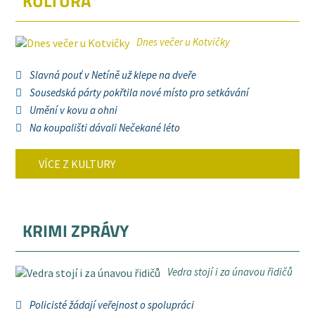
KULTURA
Dnes večer u Kotvičky
Slavná pouť v Netíně už klepe na dveře
Sousedská párty pokřtila nové místo pro setkávání
Umění v kovu a ohni
Na koupališti dávali Nečekané léto
VÍCE Z KULTURY
KRIMI ZPRÁVY
Vedra stojí i za únavou řidičů
Policisté žádají veřejnost o spolupráci