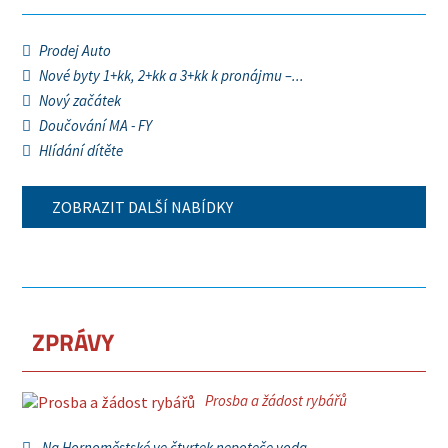
Prodej Auto
Nové byty 1+kk, 2+kk a 3+kk k pronájmu –...
Nový začátek
Doučování MA - FY
Hlídání dítěte
ZOBRAZIT DALŠÍ NABÍDKY
ZPRÁVY
Prosba a žádost rybářů
Na Hornoměstské ve čtvrtek nepoteče voda