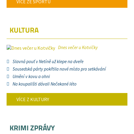
VÍCE ZE SPORTU
KULTURA
Dnes večer u Kotvičky
Slavná pouť v Netíně už klepe na dveře
Sousedská párty pokřtila nové místo pro setkávání
Umění v kovu a ohni
Na koupališti dávali Nečekané léto
VÍCE Z KULTURY
KRIMI ZPRÁVY