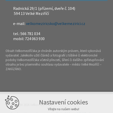
Radnická 29/1 (přízemí, dveře č. 104)
594 13 Velké Meziříčí
e-mail:
velkomeziricsko@velkemezirici.cz
tel.: 566 781 034
mobil: 724 063 930
Obsah Velkomeziříčska je chráněn autorským právem, které vykonává
vydavatel. Jakékoliv užití článků a fotografií z tištěné či elektronické
podoby Velkomeziříčska včetně převzetí, šíření či dalšího zpřístupňování
obsahu je bez písemného souhlasu vydavatele – město Velké Meziříčí –
ZAKÁZÁNO.
Nastavení cookies
© Copyright 2026 Velkomeziříčsko
Vítejte na našem webu!