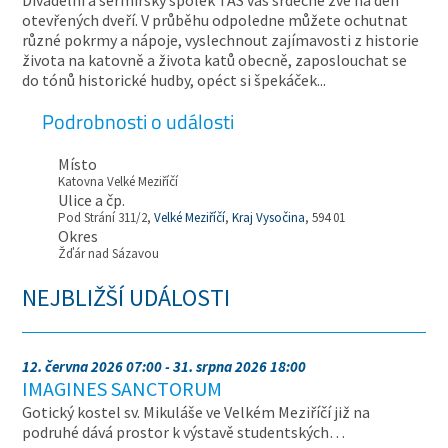
Divadelní a šermířský spolek TAS vás srdečně zve na den
otevřených dveří. V průběhu odpoledne můžete ochutnat
různé pokrmy a nápoje, vyslechnout zajímavosti z historie
života na katovně a života katů obecně, zaposlouchat se
do tónů historické hudby, opéct si špekáček...
Podrobnosti o události
Místo
Katovna Velké Meziříčí
Ulice a čp.
Pod Strání 311/2,
Velké Meziříčí
,
Kraj Vysočina
, 594 01
Okres
Žďár nad Sázavou
NEJBLIŽŠÍ UDÁLOSTI
12. června 2026 07:00 - 31. srpna 2026 18:00
IMAGINES SANCTORUM
Gotický kostel sv. Mikuláše ve Velkém Meziříčí již na
podruhé dává prostor k výstavě studentských…