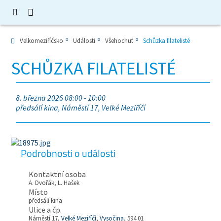
Velkomeziříčsko
Události
Všehochuť
Schůzka filatelisté
SCHŮZKA FILATELISTÉ
8. března 2026 08:00 - 10:00
předsálí kina, Náměstí 17, Velké Meziříčí
Podrobnosti o události
Kontaktní osoba
A. Dvořák, L. Hašek
Místo
předsálí kina
Ulice a čp.
Náměstí 17,
Velké Meziříčí
,
Vysočina
, 594 01