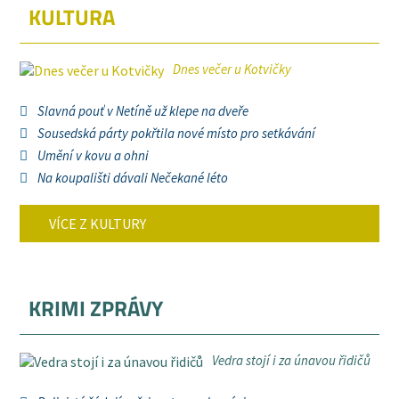
KULTURA
Dnes večer u Kotvičky
Slavná pouť v Netíně už klepe na dveře
Sousedská párty pokřtila nové místo pro setkávání
Umění v kovu a ohni
Na koupališti dávali Nečekané léto
VÍCE Z KULTURY
KRIMI ZPRÁVY
Vedra stojí i za únavou řidičů