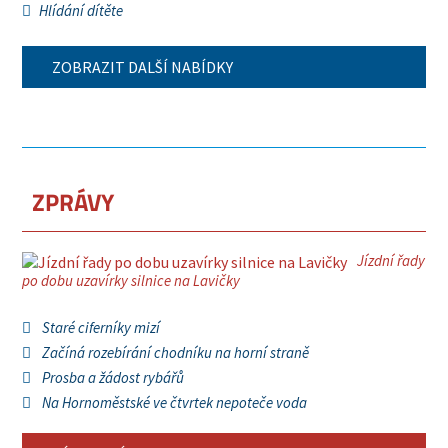
Hlídání dítěte
ZOBRAZIT DALŠÍ NABÍDKY
ZPRÁVY
Jízdní řady
po dobu uzavírky silnice na Lavičky
Staré ciferníky mizí
Začíná rozebírání chodníku na horní straně
Prosba a žádost rybářů
Na Hornoměstské ve čtvrtek nepoteče voda