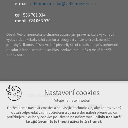
e-mail:
velkomeziricsko@velkemezirici.cz
tel.: 566 781 034
mobil: 724 063 930
Obsah Velkomeziříčska je chráněn autorským právem, které vykonává
vydavatel. Jakékoliv užití článků a fotografií z tištěné či elektronické
podoby Velkomeziříčska včetně převzetí, šíření či dalšího zpřístupňování
obsahu je bez písemného souhlasu vydavatele – město Velké Meziříčí –
ZAKÁZÁNO.
Nastavení cookies
© Copyright 2026 Velkomeziříčsko
Vítejte na našem webu!
Úvod
Mapa webu
Archiv čísel v PDF
Přihlášení
Potřebujeme nastavit cookies a související technologie, aby zobrazovaný
obsah odpovídal vašim potřebám a vy na webu nalezli přesně to, co
potřebujete. Soubory cookies používané na našem webu
nikdy neslouží
Vytvořeno v xart.cz
ke zjišťování totožnosti uživatelů stránek
.