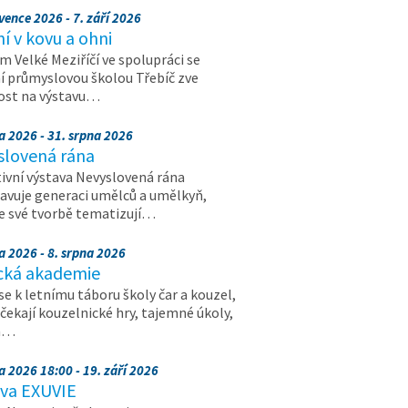
vence 2026 - 7. září 2026
 v kovu a ohni
 Velké Meziříčí ve spolupráci se
í průmyslovou školou Třebíč zve
ost na výstavu…
a 2026 - 31. srpna 2026
slovená rána
ivní výstava Nevyslovená rána
avuje generaci umělců a umělkyň,
ve své tvorbě tematizují…
a 2026 - 8. srpna 2026
cká akademie
 se k letnímu táboru školy čar a kouzel,
 čekají kouzelnické hry, tajemné úkoly,
a…
a 2026 18:00 - 19. září 2026
ava EXUVIE