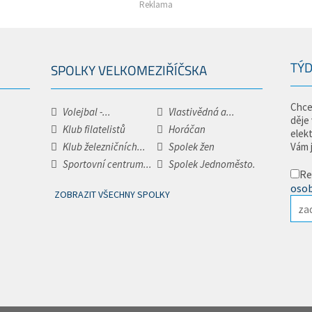
Reklama
TÝD
SPOLKY VELKOMEZIŘÍČSKA
Chce
Volejbal -...
Vlastivědná a...
děje
Klub filatelistů
Horáčan
elek
Klub železničních...
Spolek žen
Vám 
Sportovní centrum...
Spolek Jednoměsto.
Re
osob
ZOBRAZIT VŠECHNY SPOLKY