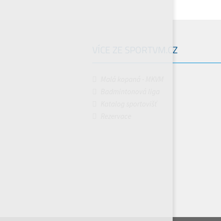
VÍCE ZE SPORTVM.CZ
Malá kopaná - MKVM
Badmintonová liga
Katalog sportovišť
Rezervace