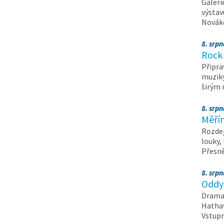
Galeri
výstav
Nováko
8. srp
Rock 
Připra
muziky
širým
8. srp
Měřín
Rozdej
louky,
Přesn
8. srp
Oddys
Drama 
Hathaw
Vstupn