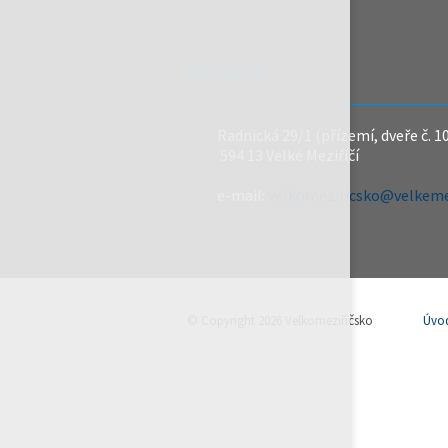
REDAKCE
Radnická 29/1 (přízemí, dveře č. 1
594 13 Velké Meziříčí
e-mail:
velkomeziricsko@velkemez
© Copyright 2026 Velkomeziříčsko
Úvo