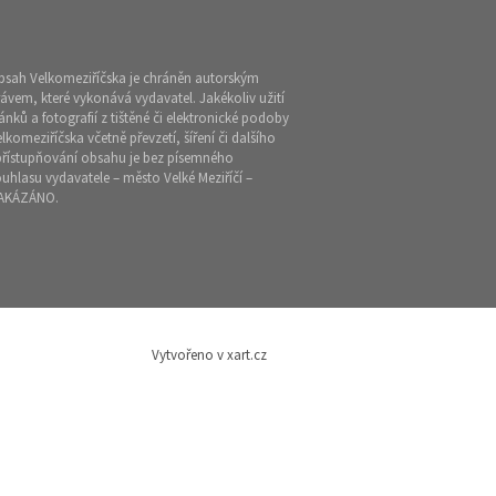
bsah Velkomeziříčska je chráněn autorským
ávem, které vykonává vydavatel. Jakékoliv užití
ánků a fotografií z tištěné či elektronické podoby
lkomeziříčska včetně převzetí, šíření či dalšího
přístupňování obsahu je bez písemného
uhlasu vydavatele – město Velké Meziříčí –
AKÁZÁNO.
Vytvořeno v xart.cz