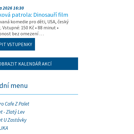
na 2026 16:30
ová patrola: Dinosauří film
aná komedie pro děti, USA, český
. Vstupné: 150 Kč • 88 minut •
upnost bez omezení …
PIT VSTUPENKY
OBRAZIT KALENDÁŘ AKCÍ
ední menu
ro Cafe Z Palet
t - Zlatý Lev
et U Zastávky
JKA