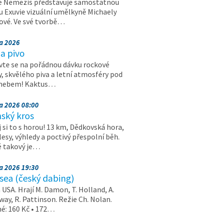
e Nemezis představuje samostatnou
u Exuvie vizuální umělkyně Michaely
vé. Ve své tvorbě…
na 2026
a pivo
vte se na pořádnou dávku rockové
, skvělého piva a letní atmosféry pod
 nebem! Kaktus…
na 2026 08:00
ský kros
 si to s horou! 13 km, Dědkovská hora,
 lesy, výhledy a poctivý přespolní běh.
ě takový je…
na 2026 19:30
ea (český dabing)
USA. Hrají M. Damon, T. Holland, A.
ay, R. Pattinson. Režie Ch. Nolan.
é: 160 Kč • 172…