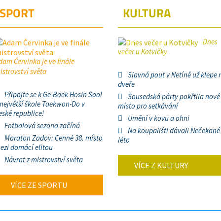
SPORT
KULTURA
Dnes
večer u Kotvičky
dam Červinka je ve finále
istrovství světa
Slavná pouť v Netíně už klepe 
dveře
Připojte se k Ge-Baek Hosin Sool
Sousedská párty pokřtila nové
 největší škole Taekwon-Do v
místo pro setkávání
eské republice!
Umění v kovu a ohni
Fotbalová sezona začíná
Na koupališti dávali Nečekané
Maraton Zadov: Cenné 38. místo
léto
ezi domácí elitou
Návrat z mistrovství světa
VÍCE Z KULTURY
VÍCE ZE SPORTU