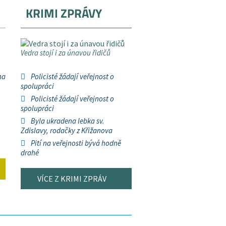
KRIMI ZPRÁVY
Vedra stojí i za únavou řidičů
na
Policisté žádají veřejnost o
spolupráci
Policisté žádají veřejnost o
spolupráci
Byla ukradena lebka sv.
Zdislavy, rodačky z Křižanova
Pití na veřejnosti bývá hodně
drahé
VÍCE Z KRIMI ZPRÁV