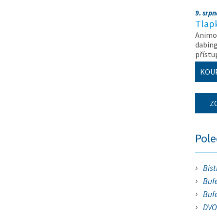
9. srp
Tlapk
Animov
dabing
příst
KOU
Z
Pol
Bist
Bufe
Buf
DVO