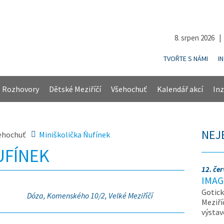
8. srpen 2026 
TVOŘTE S NÁMI
I
Rozhovory
Dětské Meziříčí
Všehochuť
Kalendář akcí
Inz
NEJ
ehochuť
Miniškolička Ňufínek
UFÍNEK
12. če
IMAG
Gotick
Dóza, Komenského 10/2, Velké Meziříčí
Meziří
výsta