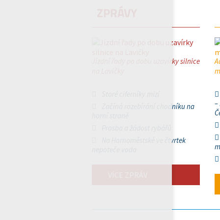
ZPRÁVY
Jízdní řady po dobu uzavírky silnice
A
na Lavičky
m
Staré ciferníky mizí
–
Začíná rozebírání chodníku na
Č
horní straně
Prosba a žádost rybářů
Na Hornoměstské ve čtvrtek
m
nepoteče voda
VÍCE ZPRÁV