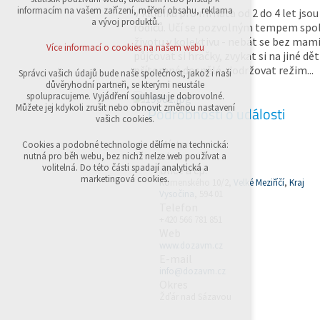
přihlášení, volby jazyka, apod.
informacím na vašem zařízení, měření obsahu, reklama
V klubíku pro mrňata od 2 do 4 let jsou
a vývoj produktů.
rodičů. Učí se pozvolným tempem sp
Volitelná cookies
životu v kolektivu - nebát se bez mam
analytická pro anonymizované vyhodnocení
Více informací o cookies na našem webu
půjčovat si hračky, zvykat si na jiné děti
návštěvnosti
marketingová cookies (Google,Sklik)
přítomné dospělé, dodržovat režim...
Správci vašich údajů bude naše společnost, jakož i naši
důvěryhodní partneři, se kterými neustále
Více informací o cookies na našem webu
spolupracujeme. Vyjádření souhlasu je dobrovolné.
Můžete jej kdykoli zrušit nebo obnovit změnou nastavení
Podrobnosti o události
vašich cookies.
Přijmout všechny cookies
Místo
Cookies a podobné technologie dělíme na technická:
nutná pro běh webu, bez nichž nelze web používat a
Dóza
volitelná. Do této části spadají analytická a
Ulice a čp.
Odmítnout vše
marketingová cookies.
Komenského 10/2,
Velké Meziříčí
,
Kraj
Vysočina
, 594 01
Telefon
+420 566 781 851
Web
www.dozavm.cz
E-mail
info@dozavm.cz
Okres
Žďár nad Sázavou