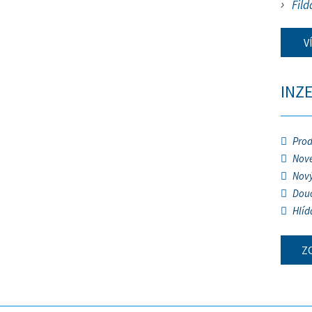
Fild
V
INZ
Prod
Nové
Nový
Douč
Hlíd
Z