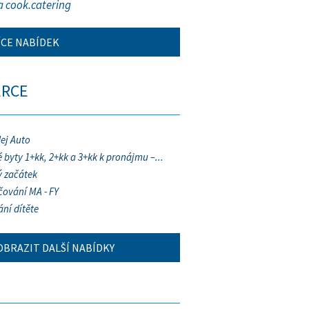
a cook.catering
ÍCE NABÍDEK
ERCE
ej Auto
 byty 1+kk, 2+kk a 3+kk k pronájmu –...
 začátek
ování MA - FY
ání dítěte
OBRAZIT DALŠÍ NABÍDKY