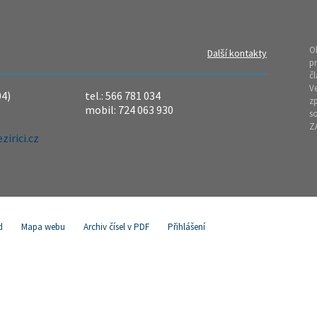
O
Další kontakty
pr
čl
Ve
04)
tel.: 566 781 034
z
mobil: 724 063 930
so
Z
irici.cz
d
Mapa webu
Archiv čísel v PDF
Přihlášení