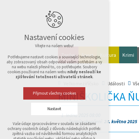
Nastavení cookies
Vítejte na našem webu!
Zprávy
Sport
Kultura
Krimi
Potřebujeme nastavit cookies a související technologie,
aby zobrazovaný obsah odpovídal vašim potřebám a vy
na webu nalezli přesně to, co potřebujete. Soubory
cookies používané na našem webu
nikdy neslouží ke
zjišťování totožnosti uživatelů stránek
.
Velkomeziříčsko
Události
Vš
MINIŠKOLIČKA Ň
Přijmout všechny cookies
Nastavit
1. ledna 2025 08:00
Termín ukončení:
28. května 2025
Vaše údaje zpracováváme v souladu se zásadami
Technická cookies
ochrany osobních údajů z důvodu následujících potřeb:
nutná pro provozování webu
zpětná vazba od návštěvníků formou analytických
udržení kontextu stránek (session): případná
statistik používání webu, ukládání nebo přístup k