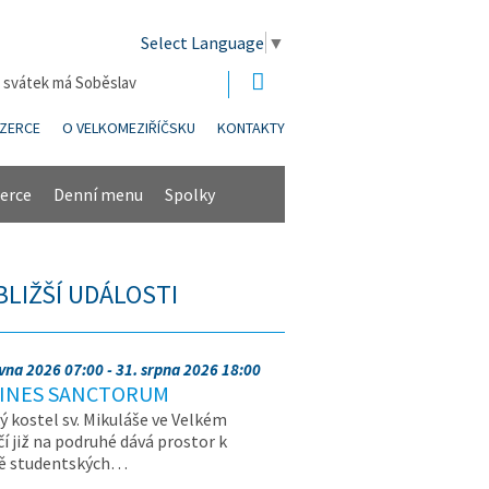
Select Language
▼
| svátek má Soběslav
NZERCE
O VELKOMEZIŘÍČSKU
KONTAKTY
erce
Denní menu
Spolky
BLIŽŠÍ UDÁLOSTI
rvna 2026 07:00 - 31. srpna 2026 18:00
INES SANCTORUM
ý kostel sv. Mikuláše ve Velkém
čí již na podruhé dává prostor k
vě studentských…