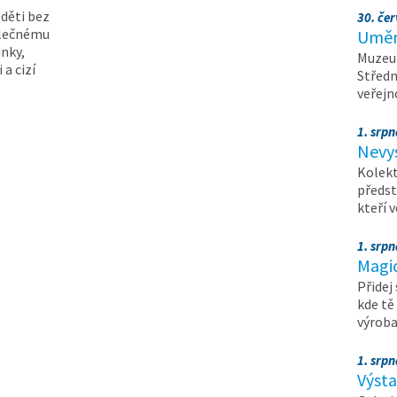
 děti bez
30. čer
olečnému
Umění
inky,
Muzeum
 a cizí
Středn
veřejn
1. srpn
Nevy
Kolekt
předst
kteří 
1. srpn
Magi
Přidej
kde tě
výrob
1. srpn
Výst