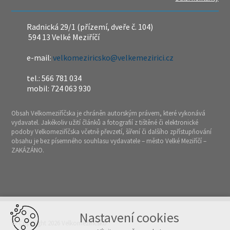
Radnická 29/1 (přízemí, dveře č. 104)
594 13 Velké Meziříčí
e-mail:
velkomeziricsko@velkemezirici.cz
tel.: 566 781 034
mobil: 724 063 930
Obsah Velkomeziříčska je chráněn autorským právem, které vykonává
vydavatel. Jakékoliv užití článků a fotografií z tištěné či elektronické
podoby Velkomeziříčska včetně převzetí, šíření či dalšího zpřístupňování
obsahu je bez písemného souhlasu vydavatele – město Velké Meziříčí –
ZAKÁZÁNO.
Nastavení cookies
© Copyright 2026 Velkomeziříčsko