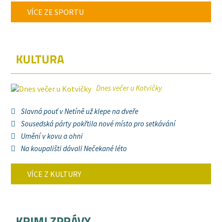
VÍCE ZE SPORTU
KULTURA
Dnes večer u Kotvičky
Slavná pouť v Netíně už klepe na dveře
Sousedská párty pokřtila nové místo pro setkávání
Umění v kovu a ohni
Na koupališti dávali Nečekané léto
VÍCE Z KULTURY
KRIMI ZPRÁVY