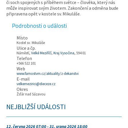
či soch spojených s příběhem světce – člověka, který nás
může inspirovat svým životem. Zakončení a odměna bude
připravena opět v kostele sv. Mikuláše.
Podrobnosti o události
Místo
Kostel sv. Mikuláše
Ulice a čp.
Náměstí,
Velké Meziříčí
,
Kraj Vysočina
, 594 01
Telefon
+566 522 101
Web
www.farnostvm.cz/aktuality/z-dekanstvi
E-mail
velkemezirici@dieceze.cz
Okres
Žďár nad Sázavou
NEJBLIŽŠÍ UDÁLOSTI
12. června 2026 07:00 - 31. srpna 2026 18:00