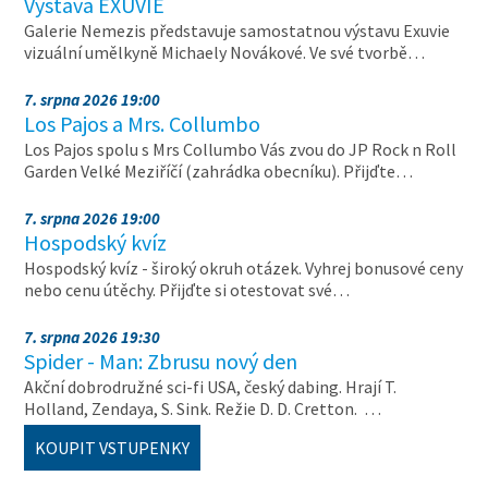
Výstava EXUVIE
Galerie Nemezis představuje samostatnou výstavu Exuvie
vizuální umělkyně Michaely Novákové. Ve své tvorbě…
7. srpna 2026 19:00
Los Pajos a Mrs. Collumbo
Los Pajos spolu s Mrs Collumbo Vás zvou do JP Rock n Roll
Garden Velké Meziříčí (zahrádka obecníku). Přijďte…
7. srpna 2026 19:00
Hospodský kvíz
Hospodský kvíz - široký okruh otázek. Vyhrej bonusové ceny
nebo cenu útěchy. Přijďte si otestovat své…
7. srpna 2026 19:30
Spider - Man: Zbrusu nový den
Akční dobrodružné sci-fi USA, český dabing. Hrají T.
Holland, Zendaya, S. Sink. Režie D. D. Cretton. …
KOUPIT VSTUPENKY