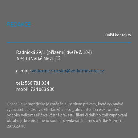
REDAKCE
Další kontakty
Radnická 29/1 (přízemí, dveře č. 104)
594 13 Velké Meziříčí
e-mail:
velkomeziricsko@velkemezirici.cz
tel.: 566 781 034
mobil: 724 063 930
Obsah Velkomeziříčska je chráněn autorským právem, které vykonává
vydavatel. Jakékoliv užití článků a fotografií z tištěné či elektronické
podoby Velkomeziříčska včetně převzetí, šíření či dalšího zpřístupňování
obsahu je bez písemného souhlasu vydavatele – město Velké Meziříčí –
ZAKÁZÁNO.