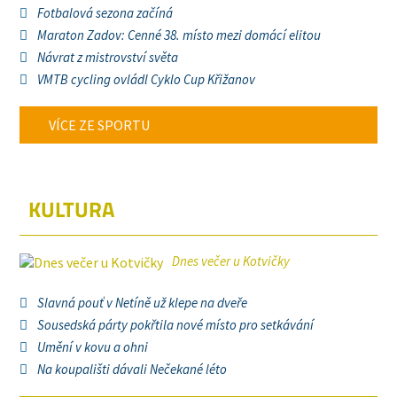
Fotbalová sezona začíná
Maraton Zadov: Cenné 38. místo mezi domácí elitou
Návrat z mistrovství světa
VMTB cycling ovládl Cyklo Cup Křižanov
VÍCE ZE SPORTU
KULTURA
Dnes večer u Kotvičky
Slavná pouť v Netíně už klepe na dveře
Sousedská párty pokřtila nové místo pro setkávání
Umění v kovu a ohni
Na koupališti dávali Nečekané léto