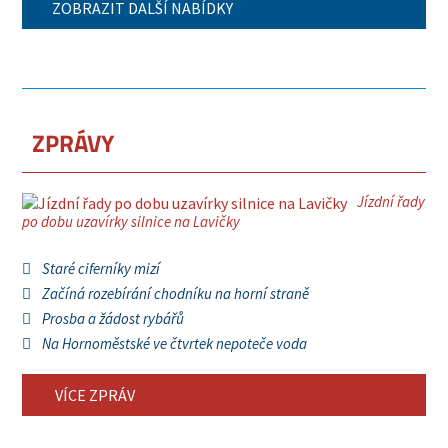
ZOBRAZIT DALŠÍ NABÍDKY
ZPRÁVY
Jízdní řady
po dobu uzavírky silnice na Lavičky
Staré ciferníky mizí
Začíná rozebírání chodníku na horní straně
Prosba a žádost rybářů
Na Hornoměstské ve čtvrtek nepoteče voda
VÍCE ZPRÁV