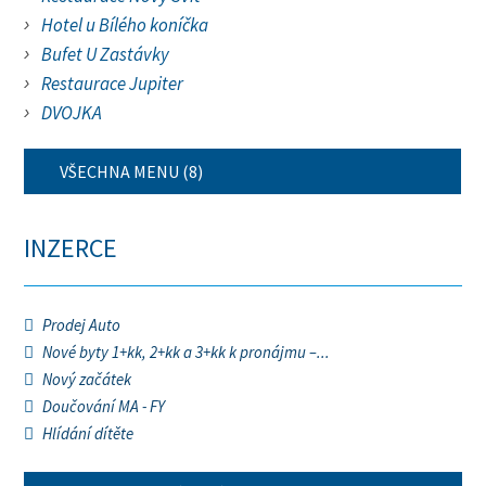
Hotel u Bílého koníčka
Bufet U Zastávky
Restaurace Jupiter
DVOJKA
VŠECHNA MENU (8)
INZERCE
Prodej Auto
Nové byty 1+kk, 2+kk a 3+kk k pronájmu –...
Nový začátek
Doučování MA - FY
Hlídání dítěte