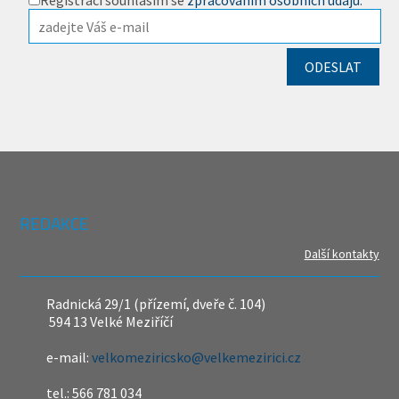
Registrací souhlasím se
zpracováním osobních údajů
.
REDAKCE
Další kontakty
Radnická 29/1 (přízemí, dveře č. 104)
594 13 Velké Meziříčí
e-mail:
velkomeziricsko@velkemezirici.cz
tel.: 566 781 034