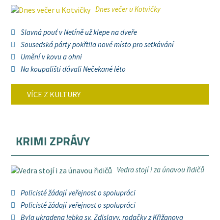
Dnes večer u Kotvičky
Slavná pouť v Netíně už klepe na dveře
Sousedská párty pokřtila nové místo pro setkávání
Umění v kovu a ohni
Na koupališti dávali Nečekané léto
VÍCE Z KULTURY
KRIMI ZPRÁVY
Vedra stojí i za únavou řidičů
Policisté žádají veřejnost o spolupráci
Policisté žádají veřejnost o spolupráci
Byla ukradena lebka sv. Zdislavy, rodačky z Křižanova