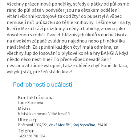
Všechny prázdninové pondělky, středy a pátky od půl osmé
ráno do půl páté v podvečer jsou na dětském oddělení
vítáni všichni kovbojové tak od čtyř do puberty! A vůbec
nemusejí mít průkazku do téhle knihovny! Těšíme se i na ty,
kteří v Mezu tráví prázdniny u dědy a babičky, zrovna jako
dovolenou s rodiči. Dvacet bláznivých úkolů v duchu života
na divokém západě zvládnou najednou nebo při několika
návštěvách. Za splnění každých čtyř malá odměna, za
všechny šup do losování o plyšové koně a hry BANG! A když
někdo něco nestihne? To přece vůbec nevadí! Šerif
nestanovil žádné vstupné, takže oléééé chyť koně do lasa,
vykydej stáj, přežeň stádo krav!
Podrobnosti o události
Kontaktní osoba
Lucie Kučerová
Místo
Městská knihovna Velké Meziříčí
Ulice a čp.
Poštovní 1392/22,
Velké Meziříčí
,
Kraj Vysočina
, 594 01
Telefon
+420 566 781 904