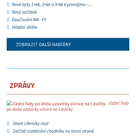
Nové byty 1+kk, 2+kk a 3+kk k pronájmu –...
Nový začátek
Doučování MA - FY
Hlídání dítěte
ZOBRAZIT DALŠÍ NABÍDKY
ZPRÁVY
Jízdní řady
po dobu uzavírky silnice na Lavičky
Staré ciferníky mizí
Začíná rozebírání chodníku na horní straně