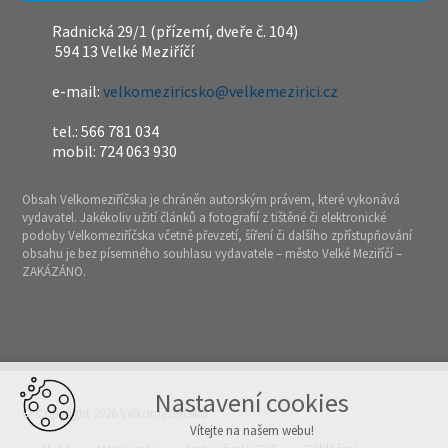
Radnická 29/1 (přízemí, dveře č. 104)
594 13 Velké Meziříčí
e-mail:
velkomeziricsko@velkemezirici.cz
tel.: 566 781 034
mobil: 724 063 930
Obsah Velkomeziříčska je chráněn autorským právem, které vykonává
vydavatel. Jakékoliv užití článků a fotografií z tištěné či elektronické
podoby Velkomeziříčska včetně převzetí, šíření či dalšího zpřístupňování
obsahu je bez písemného souhlasu vydavatele – město Velké Meziříčí –
ZAKÁZÁNO.
Nastavení cookies
© Copyright 2026 Velkomeziříčsko
Vítejte na našem webu!