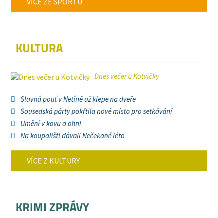
VÍCE ZE SPORTU
KULTURA
Dnes večer u Kotvičky
Slavná pouť v Netíně už klepe na dveře
Sousedská párty pokřtila nové místo pro setkávání
Umění v kovu a ohni
Na koupališti dávali Nečekané léto
VÍCE Z KULTURY
KRIMI ZPRÁVY