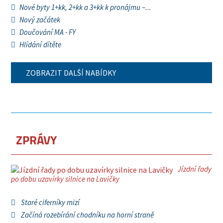
Nové byty 1+kk, 2+kk a 3+kk k pronájmu –...
Nový začátek
Doučování MA - FY
Hlídání dítěte
ZOBRAZIT DALŠÍ NABÍDKY
ZPRÁVY
Jízdní řady
po dobu uzavírky silnice na Lavičky
Staré ciferníky mizí
Začíná rozebírání chodníku na horní straně