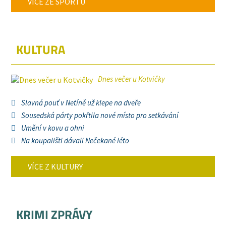
VÍCE ZE SPORTU
KULTURA
Dnes večer u Kotvičky
Slavná pouť v Netíně už klepe na dveře
Sousedská párty pokřtila nové místo pro setkávání
Umění v kovu a ohni
Na koupališti dávali Nečekané léto
VÍCE Z KULTURY
KRIMI ZPRÁVY