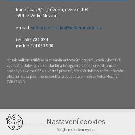
Radnická 29/1 (přízemí, dveře č. 104)
594 13 Velké Meziříčí
e-mail:
velkomeziricsko@velkemezirici.cz
tel.: 566 781 034
mobil: 724 063 930
Obsah Velkomeziříčska je chráněn autorským právem, které vykonává
vydavatel. Jakékoliv užití článků a fotografií z tištěné či elektronické
podoby Velkomeziříčska včetně převzetí, šíření či dalšího zpřístupňování
obsahu je bez písemného souhlasu vydavatele – město Velké Meziříčí –
ZAKÁZÁNO.
Nastavení cookies
© Copyright 2026 Velkomeziříčsko
Vítejte na našem webu!