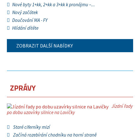
Nové byty 1+kk, 2+kk a 3+kk k pronájmu –...
Nový začátek
Doučování MA - FY
Hlídání dítěte
ZOBRAZIT DALŠÍ NABÍDKY
ZPRÁVY
Jízdní řady
po dobu uzavírky silnice na Lavičky
Staré ciferníky mizí
Začíná rozebírání chodníku na horní straně