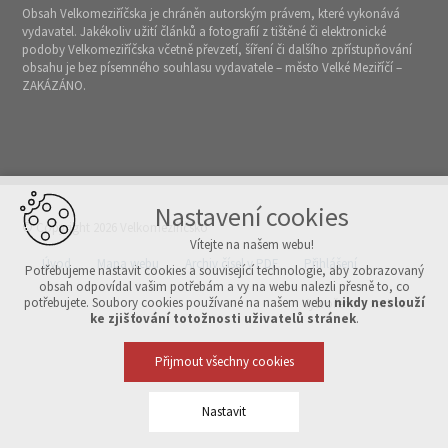
Obsah Velkomeziříčska je chráněn autorským právem, které vykonává
vydavatel. Jakékoliv užití článků a fotografií z tištěné či elektronické
podoby Velkomeziříčska včetně převzetí, šíření či dalšího zpřístupňování
obsahu je bez písemného souhlasu vydavatele – město Velké Meziříčí –
ZAKÁZÁNO.
Nastavení cookies
© Copyright 2026 Velkomeziříčsko
Vítejte na našem webu!
Úvod
Mapa webu
Archiv čísel v PDF
Přihlášení
Potřebujeme nastavit cookies a související technologie, aby zobrazovaný
obsah odpovídal vašim potřebám a vy na webu nalezli přesně to, co
potřebujete. Soubory cookies používané na našem webu
nikdy neslouží
Vytvořeno v xart.cz
ke zjišťování totožnosti uživatelů stránek
.
Přijmout všechny cookies
Nastavit