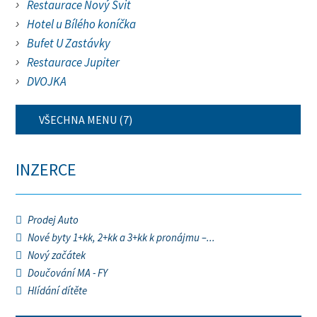
Restaurace Nový Svit
Hotel u Bílého koníčka
Bufet U Zastávky
Restaurace Jupiter
DVOJKA
VŠECHNA MENU (7)
INZERCE
Prodej Auto
Nové byty 1+kk, 2+kk a 3+kk k pronájmu –...
Nový začátek
Doučování MA - FY
Hlídání dítěte