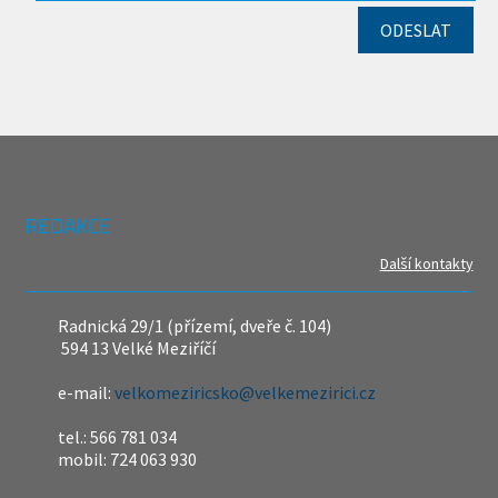
REDAKCE
Další kontakty
Radnická 29/1 (přízemí, dveře č. 104)
594 13 Velké Meziříčí
e-mail:
velkomeziricsko@velkemezirici.cz
tel.: 566 781 034
mobil: 724 063 930