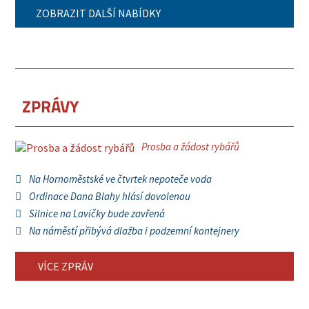
ZOBRAZIT DALŠÍ NABÍDKY
ZPRÁVY
Prosba a žádost rybářů
Na Hornoměstské ve čtvrtek nepoteče voda
Ordinace Dana Blahy hlásí dovolenou
Silnice na Lavičky bude zavřená
Na náměstí přibývá dlažba i podzemní kontejnery
VÍCE ZPRÁV