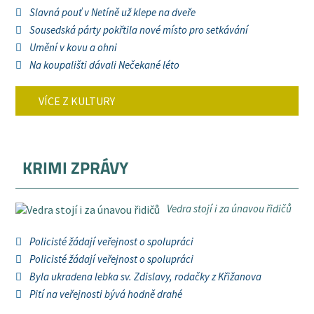
Slavná pouť v Netíně už klepe na dveře
Sousedská párty pokřtila nové místo pro setkávání
Umění v kovu a ohni
Na koupališti dávali Nečekané léto
VÍCE Z KULTURY
KRIMI ZPRÁVY
Vedra stojí i za únavou řidičů
Policisté žádají veřejnost o spolupráci
Policisté žádají veřejnost o spolupráci
Byla ukradena lebka sv. Zdislavy, rodačky z Křižanova
Pití na veřejnosti bývá hodně drahé