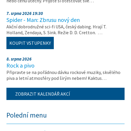
nebo cenu útěchy. Přijďte si otestovat své…
7. srpna 2026 19:30
Spider - Man: Zbrusu nový den
Akční dobrodružné sci-fi USA, český dabing. Hrají T.
Holland, Zendaya, S. Sink. Režie D. D. Cretton. …
KOUPIT VSTUPENKY
8. srpna 2026
Rock a pivo
Připravte se na pořádnou dávku rockové muziky, skvělého
piva a letní atmosféry pod širým nebem! Kaktus…
ZOBRAZIT KALENDÁŘ AKCÍ
Polední menu