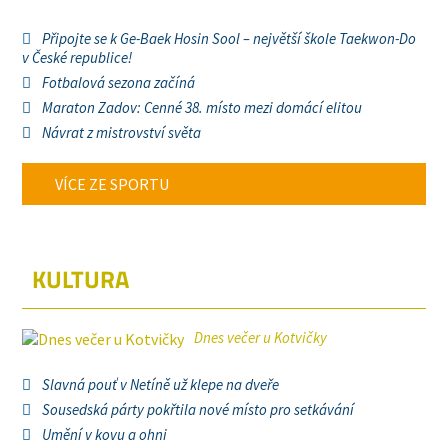
Připojte se k Ge-Baek Hosin Sool – největší škole Taekwon-Do
v České republice!
Fotbalová sezona začíná
Maraton Zadov: Cenné 38. místo mezi domácí elitou
Návrat z mistrovství světa
VÍCE ZE SPORTU
KULTURA
Dnes večer u Kotvičky
Slavná pouť v Netíně už klepe na dveře
Sousedská párty pokřtila nové místo pro setkávání
Umění v kovu a ohni