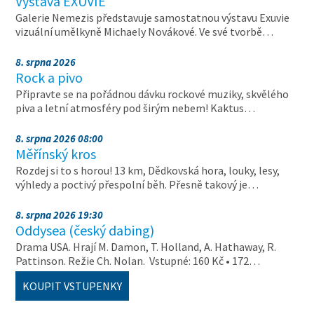
Výstava EXUVIE
Galerie Nemezis představuje samostatnou výstavu Exuvie
vizuální umělkyně Michaely Novákové. Ve své tvorbě…
8. srpna 2026
Rock a pivo
Připravte se na pořádnou dávku rockové muziky, skvělého
piva a letní atmosféry pod širým nebem! Kaktus…
8. srpna 2026 08:00
Měřínský kros
Rozdej si to s horou! 13 km, Dědkovská hora, louky, lesy,
výhledy a poctivý přespolní běh. Přesně takový je…
8. srpna 2026 19:30
Oddysea (český dabing)
Drama USA. Hrají M. Damon, T. Holland, A. Hathaway, R.
Pattinson. Režie Ch. Nolan. Vstupné: 160 Kč • 172…
KOUPIT VSTUPENKY