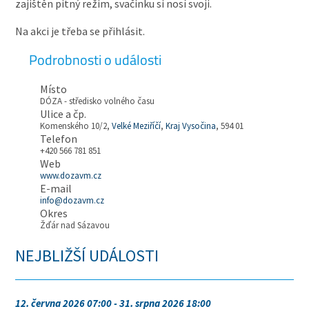
zajištěn pitný režim, svačinku si nosí svoji.
Na akci je třeba se přihlásit.
Podrobnosti o události
Místo
DÓZA - středisko volného času
Ulice a čp.
Komenského 10/2,
Velké Meziříčí
,
Kraj Vysočina
, 594 01
Telefon
+420 566 781 851
Web
www.dozavm.cz
E-mail
info@dozavm.cz
Okres
Žďár nad Sázavou
NEJBLIŽŠÍ UDÁLOSTI
12. června 2026 07:00 - 31. srpna 2026 18:00