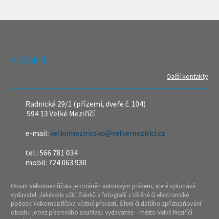
REDAKCE
Další kontakty
Radnická 29/1 (přízemí, dveře č. 104)
594 13 Velké Meziříčí
e-mail:
velkomeziricsko@velkemezirici.cz
tel.: 566 781 034
mobil: 724 063 930
Obsah Velkomeziříčska je chráněn autorským právem, které vykonává
vydavatel. Jakékoliv užití článků a fotografií z tištěné či elektronické
podoby Velkomeziříčska včetně převzetí, šíření či dalšího zpřístupňování
obsahu je bez písemného souhlasu vydavatele – město Velké Meziříčí –