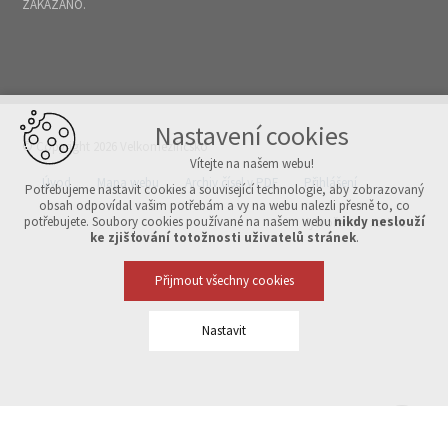
ZAKÁZÁNO.
Nastavení cookies
© Copyright 2026 Velkomeziříčsko
Vítejte na našem webu!
Úvod
Mapa webu
Archiv čísel v PDF
Přihlášení
Potřebujeme nastavit cookies a související technologie, aby zobrazovaný
obsah odpovídal vašim potřebám a vy na webu nalezli přesně to, co
potřebujete. Soubory cookies používané na našem webu
nikdy neslouží
Vytvořeno v xart.cz
ke zjišťování totožnosti uživatelů stránek
.
Přijmout všechny cookies
Nastavit
Technická cookies
nutná pro provozování webu
udržení kontextu stránek (session): případná přihlášení, volby
jazyka, apod.