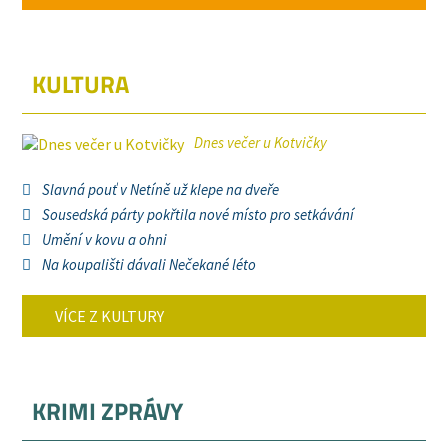
KULTURA
Dnes večer u Kotvičky
Slavná pouť v Netíně už klepe na dveře
Sousedská párty pokřtila nové místo pro setkávání
Umění v kovu a ohni
Na koupališti dávali Nečekané léto
VÍCE Z KULTURY
KRIMI ZPRÁVY