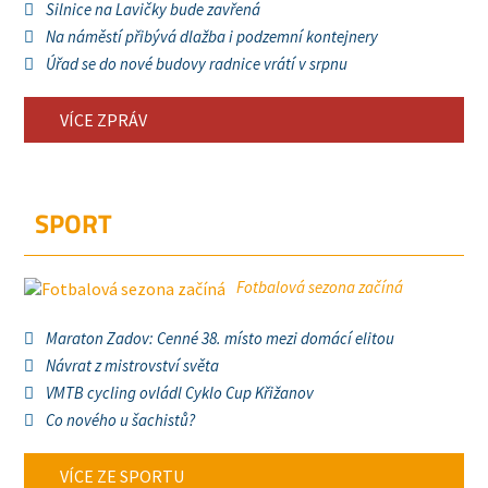
Silnice na Lavičky bude zavřená
Na náměstí přibývá dlažba i podzemní kontejnery
Úřad se do nové budovy radnice vrátí v srpnu
VÍCE ZPRÁV
SPORT
Fotbalová sezona začíná
Maraton Zadov: Cenné 38. místo mezi domácí elitou
Návrat z mistrovství světa
VMTB cycling ovládl Cyklo Cup Křižanov
Co nového u šachistů?
VÍCE ZE SPORTU