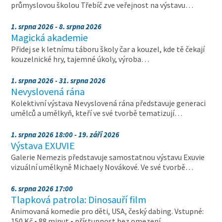
průmyslovou školou Třebíč zve veřejnost na výstavu…
1. srpna 2026 - 8. srpna 2026
Magická akademie
Přidej se k letnímu táboru školy čar a kouzel, kde tě čekají
kouzelnické hry, tajemné úkoly, výroba…
1. srpna 2026 - 31. srpna 2026
Nevyslovená rána
Kolektivní výstava Nevyslovená rána představuje generaci
umělců a umělkyň, kteří ve své tvorbě tematizují…
1. srpna 2026 18:00 - 19. září 2026
Výstava EXUVIE
Galerie Nemezis představuje samostatnou výstavu Exuvie
vizuální umělkyně Michaely Novákové. Ve své tvorbě…
6. srpna 2026 17:00
Tlapková patrola: Dinosauří film
Animovaná komedie pro děti, USA, český dabing. Vstupné:
150 Kč • 88 minut • přístupnost bez omezení …