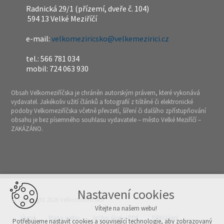
Radnická 29/1 (přízemí, dveře č. 104)
594 13 Velké Meziříčí
e-mail:
velkomeziricsko@velkemezirici.cz
tel.: 566 781 034
mobil: 724 063 930
Obsah Velkomeziříčska je chráněn autorským právem, které vykonává
vydavatel. Jakékoliv užití článků a fotografií z tištěné či elektronické
podoby Velkomeziříčska včetně převzetí, šíření či dalšího zpřístupňování
obsahu je bez písemného souhlasu vydavatele – město Velké Meziříčí –
ZAKÁZÁNO.
Nastavení cookies
© Copyright 2026 Velkomeziříčsko
Vítejte na našem webu!
Úvod
Mapa webu
Archiv čísel v PDF
Přihlášení
Potřebujeme nastavit cookies a související technologie, aby zobrazovaný