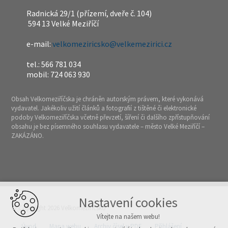
Radnická 29/1 (přízemí, dveře č. 104)
594 13 Velké Meziříčí
e-mail:
velkomeziricsko@velkemezirici.cz
tel.: 566 781 034
mobil: 724 063 930
Obsah Velkomeziříčska je chráněn autorským právem, které vykonává
vydavatel. Jakékoliv užití článků a fotografií z tištěné či elektronické
podoby Velkomeziříčska včetně převzetí, šíření či dalšího zpřístupňování
obsahu je bez písemného souhlasu vydavatele – město Velké Meziříčí –
ZAKÁZÁNO.
Nastavení cookies
© Copyright 2026 Velkomeziříčsko
Vítejte na našem webu!
Úvod
Mapa webu
Archiv čísel v PDF
Přihlášení