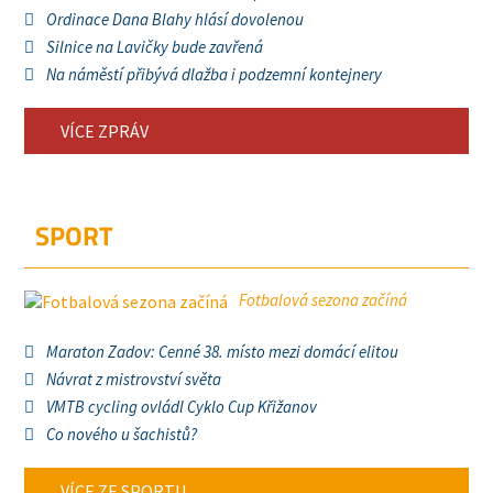
Ordinace Dana Blahy hlásí dovolenou
Silnice na Lavičky bude zavřená
Na náměstí přibývá dlažba i podzemní kontejnery
VÍCE ZPRÁV
SPORT
Fotbalová sezona začíná
Maraton Zadov: Cenné 38. místo mezi domácí elitou
Návrat z mistrovství světa
VMTB cycling ovládl Cyklo Cup Křižanov
Co nového u šachistů?
VÍCE ZE SPORTU