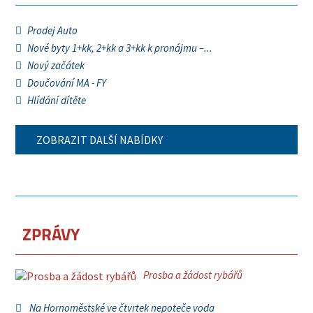
Prodej Auto
Nové byty 1+kk, 2+kk a 3+kk k pronájmu –...
Nový začátek
Doučování MA - FY
Hlídání dítěte
ZOBRAZIT DALŠÍ NABÍDKY
ZPRÁVY
Prosba a žádost rybářů
Na Hornoměstské ve čtvrtek nepoteče voda