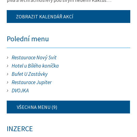
piva a letní atmosféry pod širým nebem! Kaktus…
ZOBRAZIT KALENDÁŘ AKCÍ
Polední menu
Restaurace Nový Svit
Hotel u Bílého koníčka
Bufet U Zastávky
Restaurace Jupiter
DVOJKA
VŠECHNA MENU (9)
INZERCE