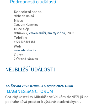
Podrobnosti o události
Kontaktní osoba
Michaela Hrubá
Místo
Centrum Kopretina
Ulice a čp.
Ostrůvek 2,
Velké Meziříčí
,
Kraj Vysočina
, 594 01
Telefon
+420 737 506 155
Web
www.zdar.charita.cz
Okres
Žďár nad Sázavou
NEJBLIŽŠÍ UDÁLOSTI
12. června 2026 07:00 - 31. srpna 2026 18:00
IMAGINES SANCTORUM
Gotický kostel sv. Mikuláše ve Velkém Meziříčí již na
podruhé dává prostor k výstavě studentských…