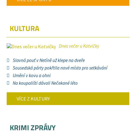
KULTURA
Dnes večer u Kotvičky
Slavná pouť v Netíně už klepe na dveře
Sousedská párty pokřtila nové místo pro setkávání
Umění v kovu a ohni
Na koupališti dávali Nečekané léto
VÍCE Z KULTURY
KRIMI ZPRÁVY