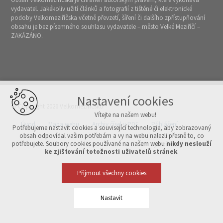
vydavatel. Jakékoliv užití článků a fotografií z tištěné či elektronické
podoby Velkomeziříčska včetně převzetí, šíření či dalšího zpřístupňování
obsahu je bez písemného souhlasu vydavatele – město Velké Meziříčí –
ZAKÁZÁNO.
Nastavení cookies
© Copyright 2026 Velkomeziříčsko
Vítejte na našem webu!
Úvod
Mapa webu
Archiv čísel v PDF
Přihlášení
Potřebujeme nastavit cookies a související technologie, aby zobrazovaný
obsah odpovídal vašim potřebám a vy na webu nalezli přesně to, co
potřebujete. Soubory cookies používané na našem webu
nikdy neslouží
Vytvořeno v xart.cz
ke zjišťování totožnosti uživatelů stránek
.
Přijmout všechny cookies
Nastavit