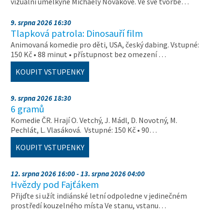
vizuální umělkyně Michaely Novákové. Ve své tvorbě…
9. srpna 2026 16:30
Tlapková patrola: Dinosauří film
Animovaná komedie pro děti, USA, český dabing. Vstupné:
150 Kč • 88 minut • přístupnost bez omezení …
KOUPIT VSTUPENKY
9. srpna 2026 18:30
6 gramů
Komedie ČR. Hrají O. Vetchý, J. Mádl, D. Novotný, M.
Pechlát, L. Vlasáková. Vstupné: 150 Kč • 90…
KOUPIT VSTUPENKY
12. srpna 2026 16:00 - 13. srpna 2026 04:00
Hvězdy pod Fajťákem
Přijďte si užít indiánské letní odpoledne v jedinečném
prostředí kouzelného místa Ve stanu, vstanu…