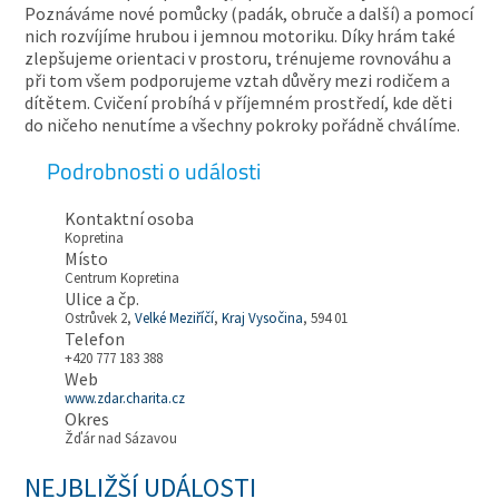
Poznáváme nové pomůcky (padák, obruče a další) a pomocí
nich rozvíjíme hrubou i jemnou motoriku. Díky hrám také
zlepšujeme orientaci v prostoru, trénujeme rovnováhu a
při tom všem podporujeme vztah důvěry mezi rodičem a
dítětem. Cvičení probíhá v příjemném prostředí, kde děti
do ničeho nenutíme a všechny pokroky pořádně chválíme.
Podrobnosti o události
Kontaktní osoba
Kopretina
Místo
Centrum Kopretina
Ulice a čp.
Ostrůvek 2,
Velké Meziříčí
,
Kraj Vysočina
, 594 01
Telefon
+420 777 183 388
Web
www.zdar.charita.cz
Okres
Žďár nad Sázavou
NEJBLIŽŠÍ UDÁLOSTI