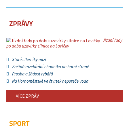
ZPRÁVY
Jízdní řady
po dobu uzavírky silnice na Lavičky
Staré ciferníky mizí
Začíná rozebírání chodníku na horní straně
Prosba a žádost rybářů
Na Hornoměstské ve čtvrtek nepoteče voda
VÍCE ZPRÁV
SPORT