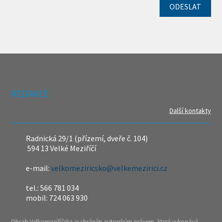
REDAKCE
Další kontakty
Radnická 29/1 (přízemí, dveře č. 104)
594 13 Velké Meziříčí
e-mail:
velkomeziricsko@velkemezirici.cz
tel.: 566 781 034
mobil: 724 063 930
Obsah Velkomeziříčska je chráněn autorským právem, které vykonává