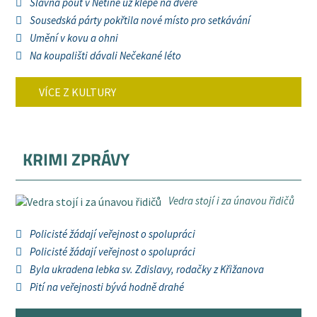
Slavná pouť v Netíně už klepe na dveře
Sousedská párty pokřtila nové místo pro setkávání
Umění v kovu a ohni
Na koupališti dávali Nečekané léto
VÍCE Z KULTURY
KRIMI ZPRÁVY
Vedra stojí i za únavou řidičů
Policisté žádají veřejnost o spolupráci
Policisté žádají veřejnost o spolupráci
Byla ukradena lebka sv. Zdislavy, rodačky z Křižanova
Pití na veřejnosti bývá hodně drahé