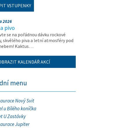
PIT VSTUPENKY
na 2026
a pivo
vte se na pořádnou dávku rockové
, skvělého piva a letní atmosféry pod
 nebem! Kaktus…
OBRAZIT KALENDÁŘ AKCÍ
ední menu
taurace Nový Svit
l u Bílého koníčka
et U Zastávky
taurace Jupiter