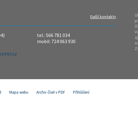
O
Další kontakty
pr
čl
Ve
04)
tel.: 566 781 034
z
mobil: 724 063 930
so
Z
irici.cz
d
Mapa webu
Archiv čísel v PDF
Přihlášení