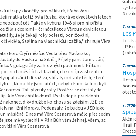
Galeri
výstav
ků útrapy skončily, pro některé, třeba Věru
Nováko
Její matka totiž byla Ruska, která ve dvacátých letech
c neodpouštěl. Takže v květnu 1945 si pro ni přišla
7. srp
e žila s dcerami – čtrnáctiletou Věrou a devítiletou
Los P
tušily, že je čekají roky bolesti, ponižování,
Los Pa
 oči viděla, Stalina na vlastní kůži zažila," shrnuje Věra
JP Roc
(zahrá
ala skoro čtyři měsíce. Vedla přes Maďarsko,
taly do Ruska a na Sibiř. „Přijely jsme tam v září,
ínku. V gulagu žily za hrozných podmínek. Přitom
7. srp
po třech měsících zbláznila, dozorčí ji zastřelili a
Hosp
ly upalování lidí zaživa, sbíraly mrtvoly těch, které
Hospod
i tyfu... „Nemohly jsme utéct, nebylo kam, kolem byli
bonuso
 Sosnarová. Tak plynuly roky. Posléze se dostaly do
otest
 líp. Ale Věra chtěla domů. Psala dopis prezidentu
ž nakonec, díky družbě kolchozu se zdejším JZD se
7. srp
ijely na jižní Moravu. Podepsaly, že budou v JZD jako
Spide
korun měsíčně. Dnes má Věra Sosnarová málo přes sedm
Akční 
že jste mě vyslechli. A Pán Bůh vám žehnej. Všem, ať
Hrají T
é povídání Věra Sosnarová.
Crett