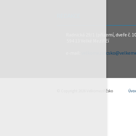
REDAKCE
Radnická 29/1 (přízemí, dveře č. 1
594 13 Velké Meziříčí
e-mail:
velkomeziricsko@velkemez
© Copyright 2026 Velkomeziříčsko
Úvo