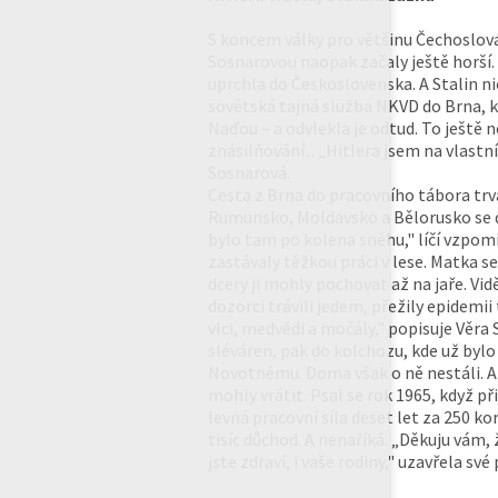
S koncem války pro většinu Čechoslová
Sosnarovou naopak začaly ještě horší. 
uprchla do Československa. A Stalin ni
sovětská tajná služba NKVD do Brna, kd
Naďou – a odvlekla je odtud. To ještě ne
znásilňování... „Hitlera jsem na vlastní
Sosnarová.
Cesta z Brna do pracovního tábora trv
Rumunsko, Moldavsko a Bělorusko se dos
bylo tam po kolena sněhu," líčí vzpom
zastávaly těžkou práci v lese. Matka se 
dcery ji mohly pochovat až na jaře. Vidě
dozorci trávili jedem, přežily epidemi
vlci, medvědi a močály," popisuje Věra
sléváren, pak do kolchozu, kde už bylo
Novotnému. Doma však o ně nestáli. A
mohly vrátit. Psal se rok 1965, když př
levná pracovní síla deset let za 250 
tisíc důchod. A nenaříká. „Děkuju vám, 
jste zdraví, i vaše rodiny," uzavřela sv