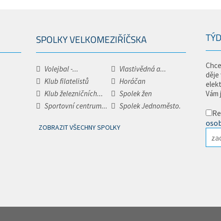
TÝD
SPOLKY VELKOMEZIŘÍČSKA
Chce
Volejbal -...
Vlastivědná a...
děje
Klub filatelistů
Horáčan
elek
Klub železničních...
Spolek žen
Vám 
Sportovní centrum...
Spolek Jednoměsto.
Re
osob
ZOBRAZIT VŠECHNY SPOLKY