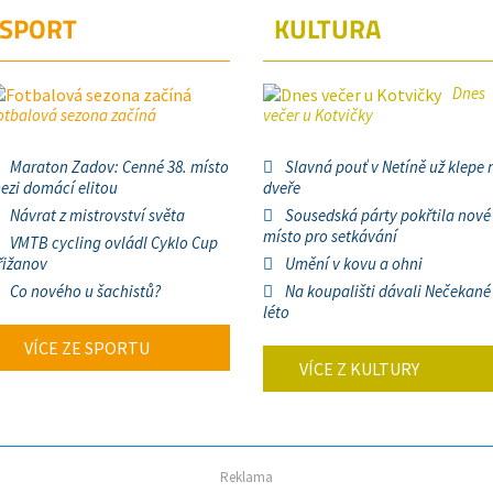
SPORT
KULTURA
Dnes
otbalová sezona začíná
večer u Kotvičky
Maraton Zadov: Cenné 38. místo
Slavná pouť v Netíně už klepe 
ezi domácí elitou
dveře
Návrat z mistrovství světa
Sousedská párty pokřtila nové
místo pro setkávání
VMTB cycling ovládl Cyklo Cup
řižanov
Umění v kovu a ohni
Co nového u šachistů?
Na koupališti dávali Nečekané
léto
VÍCE ZE SPORTU
VÍCE Z KULTURY
Reklama