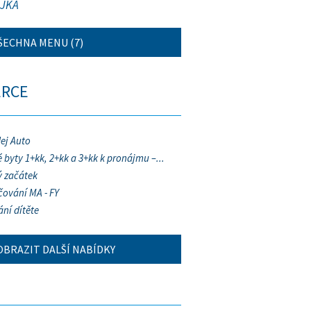
JKA
ŠECHNA MENU (7)
ERCE
ej Auto
 byty 1+kk, 2+kk a 3+kk k pronájmu –...
 začátek
ování MA - FY
ání dítěte
OBRAZIT DALŠÍ NABÍDKY