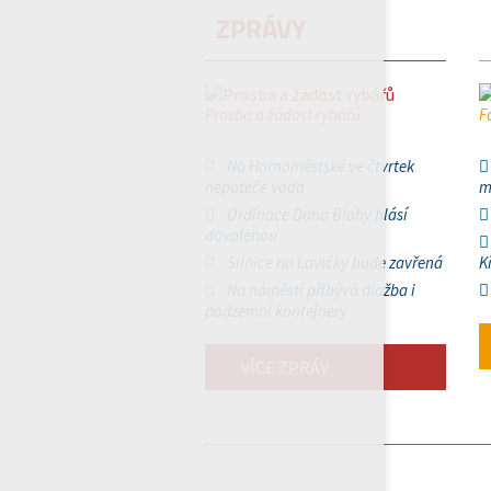
ZPRÁVY
Prosba a žádost rybářů
F
Na Hornoměstské ve čtvrtek
nepoteče voda
m
Ordinace Dana Blahy hlásí
dovolenou
Silnice na Lavičky bude zavřená
K
Na náměstí přibývá dlažba i
podzemní kontejnery
VÍCE ZPRÁV