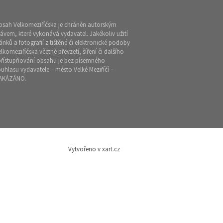
bsah Velkomeziříčska je chráněn autorským
ávem, které vykonává vydavatel. Jakékoliv užití
ánků a fotografií z tištěné či elektronické podoby
lkomeziříčska včetně převzetí, šíření či dalšího
přístupňování obsahu je bez písemného
uhlasu vydavatele – město Velké Meziříčí –
AKÁZÁNO.
Vytvořeno v xart.cz