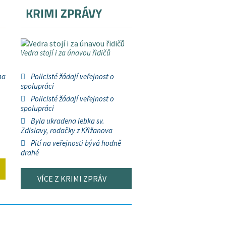
KRIMI ZPRÁVY
Vedra stojí i za únavou řidičů
na
Policisté žádají veřejnost o
spolupráci
Policisté žádají veřejnost o
spolupráci
Byla ukradena lebka sv.
Zdislavy, rodačky z Křižanova
Pití na veřejnosti bývá hodně
drahé
VÍCE Z KRIMI ZPRÁV