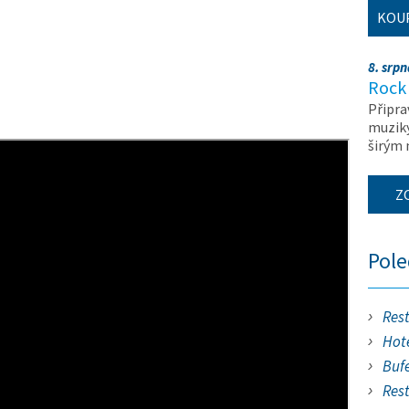
KOU
8. srp
Rock 
Připra
muziky
širým
Z
Pol
Res
Hote
Buf
Res