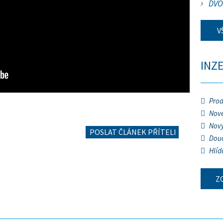
DVO
V
INZ
Prod
Nové
Nový
POSLAT ČLÁNEK PŘÍTELI
Douč
Hlíd
Z