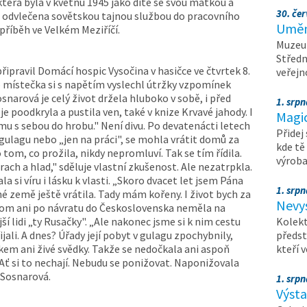
která byla v květnu 1945 jako dítě se svou matkou a
30. čer
 odvlečena sovětskou tajnou službou do pracovního
Umění
 příběh ve Velkém Meziříčí.
Muzeum
Středn
ipravil Domácí hospic Vysočina v hasičce ve čtvrtek 8.
veřejn
ho místečka si s napětím vyslechl útržky vzpomínek
snarová je celý život držela hluboko v sobě, i před
1. srpn
 je poodkryla a pustila ven, také v knize Krvavé jahody. I
Magi
zmu s sebou do hrobu." Není divu. Po devatenácti letech
Přidej
 gulagu nebo „jen na práci", se mohla vrátit domů za
kde tě
tom, co prožila, nikdy nepromluví. Tak se tím řídila.
výrob
rach a hlad," sděluje vlastní zkušenost. Ale nezatrpkla.
 si víru i lásku k vlasti. „Skoro dvacet let jsem Pána
1. srpn
é země ještě vrátila. Tady mám kořeny. I život bych za
Nevy
řitom ani po návratu do Československa neměla na
ší lidi „ty Rusačky". „Ale nakonec jsme si k nim cestu
Kolekt
řijali. A dnes? Úřady její pobyt v gulagu zpochybnily,
předst
em ani živé svědky. Takže se nedočkala ani aspoň
kteří 
 Ať si to nechají. Nebudu se ponižovat. Naponižovala
a Sosnarová.
1. srpn
Výst