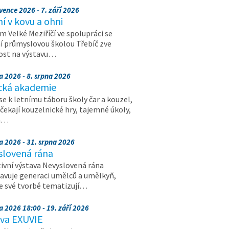
vence 2026 - 7. září 2026
 v kovu a ohni
 Velké Meziříčí ve spolupráci se
í průmyslovou školou Třebíč zve
ost na výstavu…
a 2026 - 8. srpna 2026
cká akademie
 se k letnímu táboru školy čar a kouzel,
 čekají kouzelnické hry, tajemné úkoly,
a…
a 2026 - 31. srpna 2026
slovená rána
ivní výstava Nevyslovená rána
avuje generaci umělců a umělkyň,
ve své tvorbě tematizují…
a 2026 18:00 - 19. září 2026
ava EXUVIE