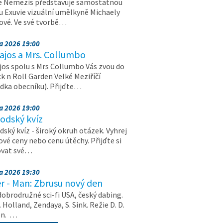
e Nemezis představuje samostatnou
u Exuvie vizuální umělkyně Michaely
vé. Ve své tvorbě…
na 2026 19:00
ajos a Mrs. Collumbo
jos spolu s Mrs Collumbo Vás zvou do
k n Roll Garden Velké Meziříčí
dka obecníku). Přijďte…
na 2026 19:00
odský kvíz
ský kvíz - široký okruh otázek. Vyhrej
vé ceny nebo cenu útěchy. Přijďte si
ovat své…
na 2026 19:30
r - Man: Zbrusu nový den
dobrodružné sci-fi USA, český dabing.
. Holland, Zendaya, S. Sink. Režie D. D.
on. …