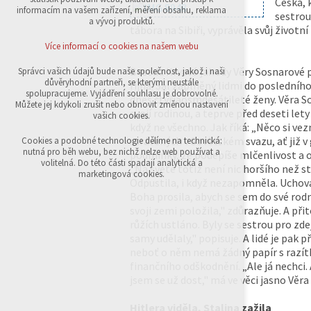
Češka, 
přihlášení, volby jazyka, apod.
informacím na vašem zařízení, měření obsahu, reklama
sestrou
a vývoj produktů.
tábora na Sibiři, vyprávěla svůj životní
Volitelná cookies
analytická pro anonymizované vyhodnocení
Více informací o cookies na našem webu
návštěvnosti
marketingová cookies (Google,Sklik)
Besedu Krvavé jahody Věry Sosnarové př
Správci vašich údajů bude naše společnost, jakož i naši
důvěryhodní partneři, se kterými neustále
října. Sál zaplněný lidmi do poslední
Více informací o cookies na našem webu
spolupracujeme. Vyjádření souhlasu je dobrovolné.
dnes čtyřiaosmdesátileté ženy. Věra So
Můžete jej kdykoli zrušit nebo obnovit změnou nastavení
svojí rodinou, a teprve před deseti lety
vašich cookies.
když ne všechno. Jak říká: „Něco si ve
Přijmout všechny cookies
strávených v Sovětském svazu, ať již v
Cookies a podobné technologie dělíme na technická:
nutná pro běh webu, bez nichž nelze web používat a
podmínky, že podepíše mlčenlivost a o 
volitelná. Do této části spadají analytická a
„Na světě totiž není nic horšího než st
Odmítnout vše
marketingová cookies.
Odpustila, i když nezapomněla. Uchovala
Boha prosila, abych se sem do své rodn
svoji zemi položila," zdůrazňuje. A p
růžích ustláno. Byly se sestrou pro zdej
samy udělaly," popisuje. A lidé je pak p
neboť o něm nemá žádný papír s razítk
finančního odškodnění. „Ale já nechci.
jsem se už dost," má ve věci jasno Věr
Hitlera viděla, Stalina zažila