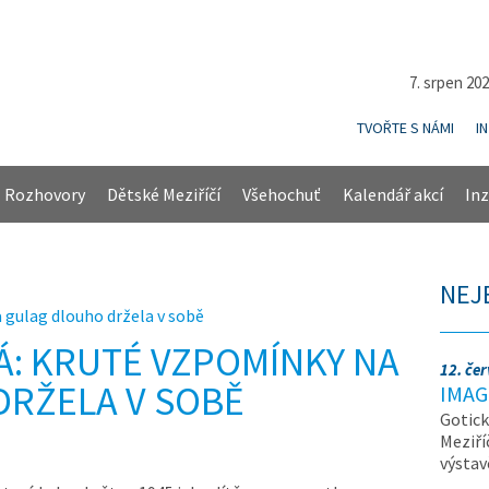
7. srpen 20
TVOŘTE S NÁMI
I
Rozhovory
Dětské Meziříčí
Všehochuť
Kalendář akcí
Inz
NEJ
 gulag dlouho držela v sobě
: KRUTÉ VZPOMÍNKY NA
12. če
DRŽELA V SOBĚ
IMAG
Gotick
Meziří
výsta