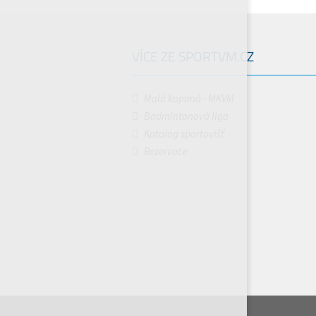
VÍCE ZE SPORTVM.CZ
Malá kopaná - MKVM
Badmintonová liga
Katalog sportovišť
Rezervace