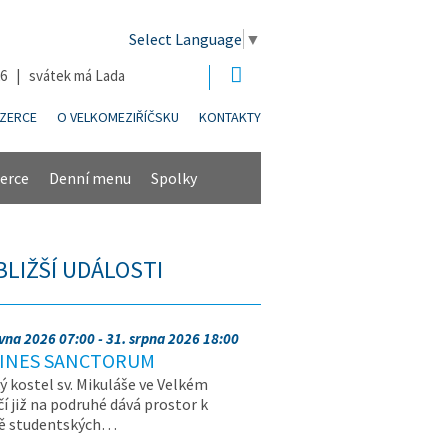
Select Language
▼
26 | svátek má Lada
NZERCE
O VELKOMEZIŘÍČSKU
KONTAKTY
erce
Denní menu
Spolky
BLIŽŠÍ UDÁLOSTI
rvna 2026 07:00 - 31. srpna 2026 18:00
INES SANCTORUM
ý kostel sv. Mikuláše ve Velkém
čí již na podruhé dává prostor k
vě studentských…