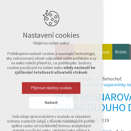
Nastavení cookies
Vítejte na našem webu!
Zprávy
Sport
Kultura
Krimi
Potřebujeme nastavit cookies a související technologie,
aby zobrazovaný obsah odpovídal vašim potřebám a vy
na webu nalezli přesně to, co potřebujete. Soubory
cookies používané na našem webu
nikdy neslouží ke
zjišťování totožnosti uživatelů stránek
.
Velkomeziříčsko
Všehochuť
Věra Sosnarová: Kruté vzpomínky na
Přijmout všechny cookies
VĚRA SOSNAROVÁ
Nastavit
GULAG DLOUHO 
Vaše údaje zpracováváme v souladu se zásadami
Technická cookies
Zveřejněno 9. 10. 2015 12:19
ochrany osobních údajů z důvodu následujících potřeb:
nutná pro provozování webu
zpětná vazba od návštěvníků formou analytických
udržení kontextu stránek (session): případná
statistik používání webu, ukládání nebo přístup k