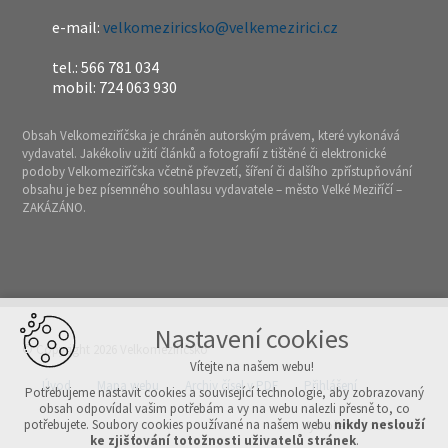
e-mail:
velkomeziricsko@velkemezirici.cz
tel.: 566 781 034
mobil: 724 063 930
Obsah Velkomeziříčska je chráněn autorským právem, které vykonává
vydavatel. Jakékoliv užití článků a fotografií z tištěné či elektronické
podoby Velkomeziříčska včetně převzetí, šíření či dalšího zpřístupňování
obsahu je bez písemného souhlasu vydavatele – město Velké Meziříčí –
ZAKÁZÁNO.
Nastavení cookies
© Copyright 2026 Velkomeziříčsko
Vítejte na našem webu!
Úvod
Mapa webu
Archiv čísel v PDF
Přihlášení
Potřebujeme nastavit cookies a související technologie, aby zobrazovaný
obsah odpovídal vašim potřebám a vy na webu nalezli přesně to, co
potřebujete. Soubory cookies používané na našem webu
nikdy neslouží
Vytvořeno v xart.cz
ke zjišťování totožnosti uživatelů stránek
.