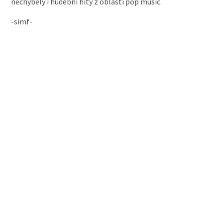
nechyběly i hudební hity z oblasti pop music.
-simf-