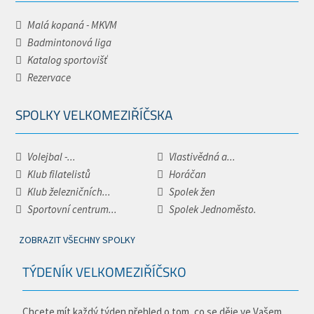
Malá kopaná - MKVM
Badmintonová liga
Katalog sportovišť
Rezervace
SPOLKY VELKOMEZIŘÍČSKA
Volejbal -...
Vlastivědná a...
Klub filatelistů
Horáčan
Klub železničních...
Spolek žen
Sportovní centrum...
Spolek Jednoměsto.
ZOBRAZIT VŠECHNY SPOLKY
TÝDENÍK VELKOMEZIŘÍČSKO
Chcete mít každý týden přehled o tom, co se děje ve Vašem