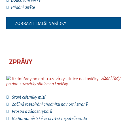
Doučování MA - FY
Hlídání dítěte
ZOBRAZIT DALŠÍ NABÍDKY
ZPRÁVY
Jízdní řady
po dobu uzavírky silnice na Lavičky
Staré ciferníky mizí
Začíná rozebírání chodníku na horní straně
Prosba a žádost rybářů
Na Hornoměstské ve čtvrtek nepoteče voda