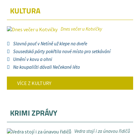
KULTURA
Dnes večer u Kotvičky
Slavná pouť v Netíně už klepe na dveře
Sousedská párty pokřtila nové místo pro setkávání
Umění v kovu a ohni
Na koupališti dávali Nečekané léto
VÍCE Z KULTURY
KRIMI ZPRÁVY
Vedra stojí i za únavou řidičů