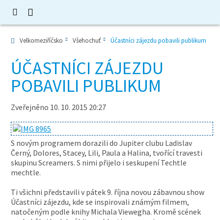
Velkomeziříčsko
Všehochuť
Účastníci zájezdu pobavili publikum
ÚČASTNÍCI ZÁJEZDU
POBAVILI PUBLIKUM
Zveřejněno 10. 10. 2015 20:27
S novým programem dorazili do Jupiter clubu Ladislav
Černý, Dolores, Stacey, Lili, Paula a Halina, tvořící travesti
skupinu Screamers. S nimi přijelo i seskupení Techtle
mechtle.
Ti všichni představili v pátek 9. října novou zábavnou show
Účastníci zájezdu, kde se inspirovali známým filmem,
natočeným podle knihy Michala Viewegha. Kromě scének