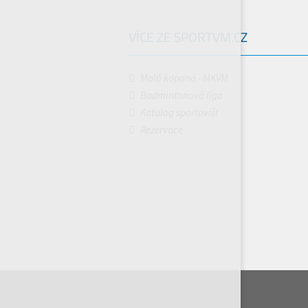
VÍCE ZE SPORTVM.CZ
Malá kopaná - MKVM
Badmintonová liga
Katalog sportovišť
Rezervace