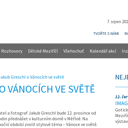
7. srpen 20
TVOŘTE S NÁMI
I
Rozhovory
Dětské Meziříčí
Všehochuť
Kalendář akcí
Inz
NEJ
Jakub Greschl o Vánocích ve světě
O VÁNOCÍCH VE SVĚTĚ
12. če
IMAG
Gotick
tel a fotograf Jakub Greschl bude 12. prosince od
Meziří
odin přednášet v kulturním domě v Měříně. Na
výsta
oční období zvolil stylové téma – Vánoce ve světě.