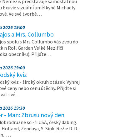
e Nemezis představuje samostatnou
u Exuvie vizuální umělkyně Michaely
vé. Ve své tvorbě…
na 2026 19:00
ajos a Mrs. Collumbo
jos spolu s Mrs Collumbo Vás zvou do
k n Roll Garden Velké Meziříčí
dka obecníku). Přijďte…
na 2026 19:00
odský kvíz
ský kvíz - široký okruh otázek. Vyhrej
vé ceny nebo cenu útěchy. Přijďte si
ovat své…
na 2026 19:30
r - Man: Zbrusu nový den
dobrodružné sci-fi USA, český dabing.
. Holland, Zendaya, S. Sink. Režie D. D.
on. …