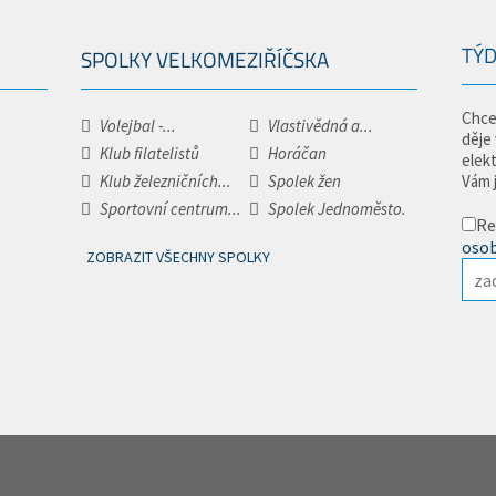
TÝD
SPOLKY VELKOMEZIŘÍČSKA
Chce
Volejbal -...
Vlastivědná a...
děje
Klub filatelistů
Horáčan
elek
Klub železničních...
Spolek žen
Vám 
Sportovní centrum...
Spolek Jednoměsto.
Re
osob
ZOBRAZIT VŠECHNY SPOLKY