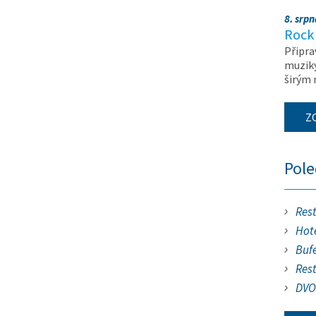
8. srp
Rock 
Připra
muziky
širým
Z
Pol
Res
Hote
Buf
Res
DVO