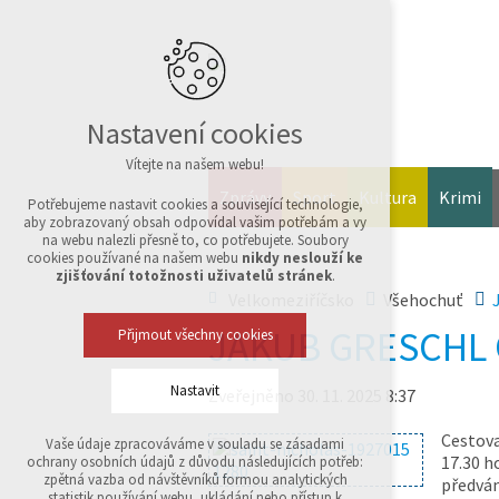
Nastavení cookies
Vítejte na našem webu!
Zprávy
Sport
Kultura
Krimi
Potřebujeme nastavit cookies a související technologie,
aby zobrazovaný obsah odpovídal vašim potřebám a vy
na webu nalezli přesně to, co potřebujete. Soubory
cookies používané na našem webu
nikdy neslouží ke
zjišťování totožnosti uživatelů stránek
.
Velkomeziříčsko
Všehochuť
JAKUB GRESCHL 
Přijmout všechny cookies
Nastavit
Zveřejněno 30. 11. 2025 8:37
Cestova
Vaše údaje zpracováváme v souladu se zásadami
Technická cookies
17.30 h
ochrany osobních údajů z důvodu následujících potřeb:
nutná pro provozování webu
zpětná vazba od návštěvníků formou analytických
předván
udržení kontextu stránek (session): případná
statistik používání webu, ukládání nebo přístup k