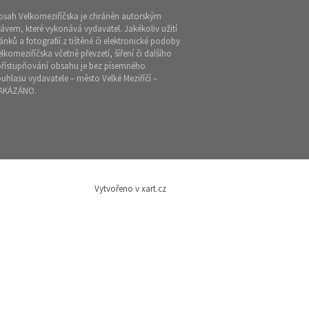
bsah Velkomeziříčska je chráněn autorským
ávem, které vykonává vydavatel. Jakékoliv užití
ánků a fotografií z tištěné či elektronické podoby
lkomeziříčska včetně převzetí, šíření či dalšího
přístupňování obsahu je bez písemného
uhlasu vydavatele – město Velké Meziříčí –
AKÁZÁNO.
Vytvořeno v xart.cz