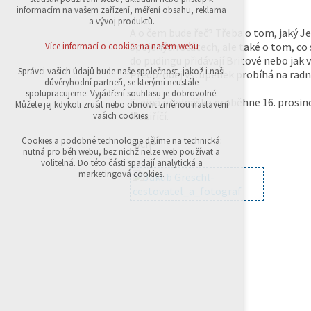
přihlášení, volby jazyka, apod.
informacím na vašem zařízení, měření obsahu, reklama
a vývoj produktů.
Volitelná cookies
A o čem bude řeč? Třeba o tom, jaký J
analytická pro anonymizované vyhodnocení
Spojených státech, ale také o tom, co 
Více informací o cookies na našem webu
návštěvnosti
do pudingu přidávají Britové nebo jak 
marketingová cookies (Google,Sklik)
Správci vašich údajů bude naše společnost, jakož i naši
Předprodej vstupenek probíhá na radni
důvěryhodní partneři, se kterými neustále
Více informací o cookies na našem webu
spolupracujeme. Vyjádření souhlasu je dobrovolné.
Stejná přednáška proběhne 16. prosince
Můžete jej kdykoli zrušit nebo obnovit změnou nastavení
Meziříčí.
vašich cookies.
Přijmout všechny cookies
Cookies a podobné technologie dělíme na technická:
-pch-
nutná pro běh webu, bez nichž nelze web používat a
volitelná. Do této části spadají analytická a
Odmítnout vše
marketingová cookies.