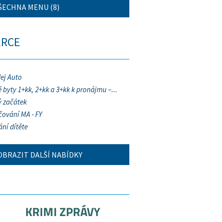
ŠECHNA MENU (8)
ERCE
ej Auto
 byty 1+kk, 2+kk a 3+kk k pronájmu –...
 začátek
ování MA - FY
ání dítěte
OBRAZIT DALŠÍ NABÍDKY
KRIMI ZPRÁVY