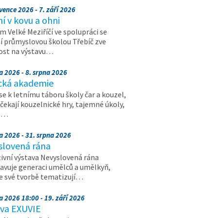
vence 2026 - 7. září 2026
 v kovu a ohni
 Velké Meziříčí ve spolupráci se
í průmyslovou školou Třebíč zve
ost na výstavu…
a 2026 - 8. srpna 2026
cká akademie
 se k letnímu táboru školy čar a kouzel,
 čekají kouzelnické hry, tajemné úkoly,
a…
a 2026 - 31. srpna 2026
slovená rána
ivní výstava Nevyslovená rána
avuje generaci umělců a umělkyň,
ve své tvorbě tematizují…
a 2026 18:00 - 19. září 2026
ava EXUVIE