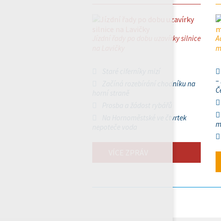
Jízdní řady po dobu uzavírky silnice
A
na Lavičky
m
Staré ciferníky mizí
–
Začíná rozebírání chodníku na
Č
horní straně
Prosba a žádost rybářů
Na Hornoměstské ve čtvrtek
m
nepoteče voda
VÍCE ZPRÁV