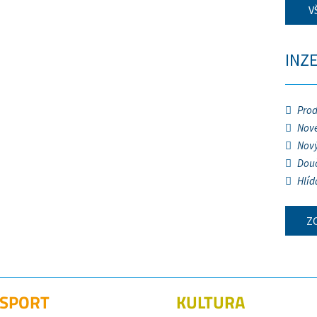
V
INZ
Prod
Nové
Nový
Douč
Hlíd
Z
SPORT
KULTURA