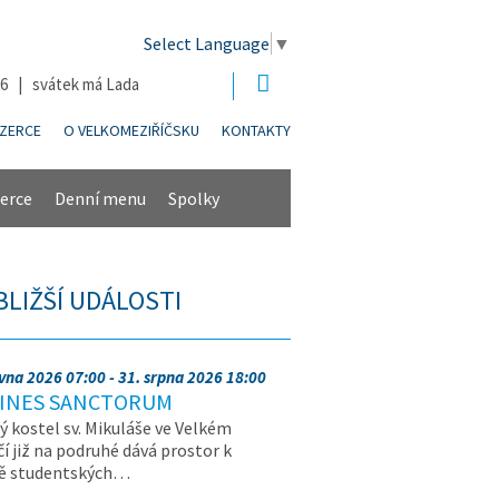
Select Language
▼
26 | svátek má Lada
NZERCE
O VELKOMEZIŘÍČSKU
KONTAKTY
erce
Denní menu
Spolky
BLIŽŠÍ UDÁLOSTI
rvna 2026 07:00 - 31. srpna 2026 18:00
INES SANCTORUM
ý kostel sv. Mikuláše ve Velkém
čí již na podruhé dává prostor k
vě studentských…