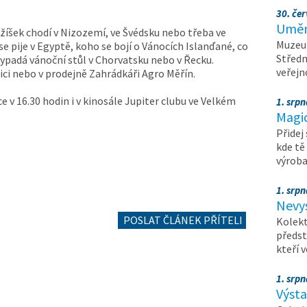
30. čer
Umění
ežíšek chodí v Nizozemí, ve Švédsku nebo třeba ve
Muzeum
se pije v Egyptě, koho se bojí o Vánocích Islanďané, co
Středn
vypadá vánoční stůl v Chorvatsku nebo v Řecku.
veřejn
ci nebo v prodejně Zahrádkáři Agro Měřín.
 v 16.30 hodin i v kinosále Jupiter clubu ve Velkém
1. srpn
Magi
Přidej
kde tě
výrob
1. srpn
Nevy
POSLAT ČLÁNEK PŘÍTELI
Kolekt
předst
kteří 
1. srpn
Výst