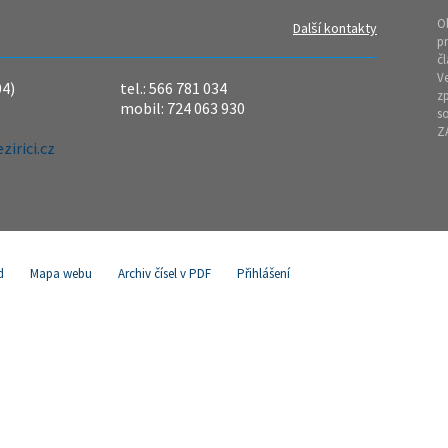
O
Další kontakty
pr
čl
Ve
04)
tel.: 566 781 034
z
mobil: 724 063 930
so
Z
irici.cz
d
Mapa webu
Archiv čísel v PDF
Přihlášení