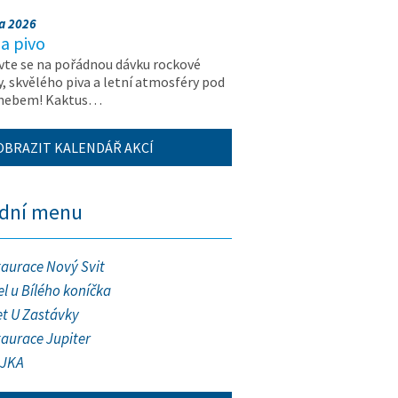
na 2026
a pivo
vte se na pořádnou dávku rockové
, skvělého piva a letní atmosféry pod
 nebem! Kaktus…
OBRAZIT KALENDÁŘ AKCÍ
ední menu
taurace Nový Svit
l u Bílého koníčka
et U Zastávky
taurace Jupiter
JKA