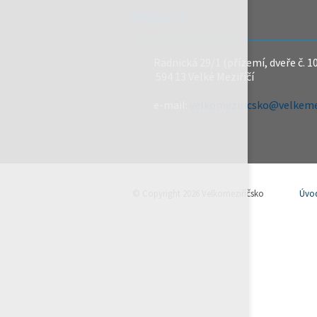
REDAKCE
Radnická 29/1 (přízemí, dveře č. 1
594 13 Velké Meziříčí
e-mail:
velkomeziricsko@velkemez
© Copyright 2026 Velkomeziříčsko
Úvo