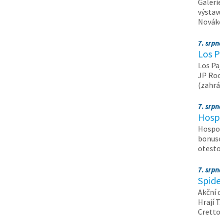
Galeri
výstav
Nováko
7. srp
Los P
Los Pa
JP Roc
(zahrá
7. srp
Hosp
Hospod
bonuso
otest
7. srp
Spide
Akční 
Hrají T
Crett