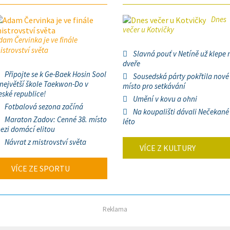
Dnes
večer u Kotvičky
dam Červinka je ve finále
istrovství světa
Slavná pouť v Netíně už klepe 
dveře
Připojte se k Ge-Baek Hosin Sool
Sousedská párty pokřtila nové
 největší škole Taekwon-Do v
místo pro setkávání
eské republice!
Umění v kovu a ohni
Fotbalová sezona začíná
Na koupališti dávali Nečekané
Maraton Zadov: Cenné 38. místo
léto
ezi domácí elitou
Návrat z mistrovství světa
VÍCE Z KULTURY
VÍCE ZE SPORTU
Reklama