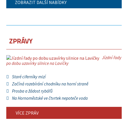
ZOBRAZIT DALŠÍ NABÍDKY
ZPRÁVY
Jízdní řady
po dobu uzavírky silnice na Lavičky
Staré ciferníky mizí
Začíná rozebírání chodníku na horní straně
Prosba a žádost rybářů
Na Hornoměstské ve čtvrtek nepoteče voda
VÍCE ZPRÁV