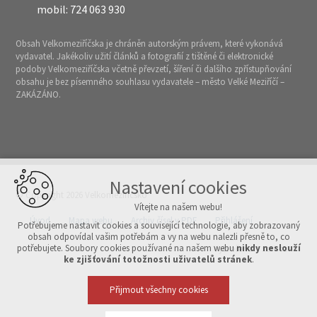
mobil: 724 063 930
Obsah Velkomeziříčska je chráněn autorským právem, které vykonává
vydavatel. Jakékoliv užití článků a fotografií z tištěné či elektronické
podoby Velkomeziříčska včetně převzetí, šíření či dalšího zpřístupňování
obsahu je bez písemného souhlasu vydavatele – město Velké Meziříčí –
ZAKÁZÁNO.
Nastavení cookies
© Copyright 2026 Velkomeziříčsko
Vítejte na našem webu!
Úvod
Mapa webu
Archiv čísel v PDF
Přihlášení
Potřebujeme nastavit cookies a související technologie, aby zobrazovaný
obsah odpovídal vašim potřebám a vy na webu nalezli přesně to, co
potřebujete. Soubory cookies používané na našem webu
nikdy neslouží
Vytvořeno v xart.cz
ke zjišťování totožnosti uživatelů stránek
.
Přijmout všechny cookies