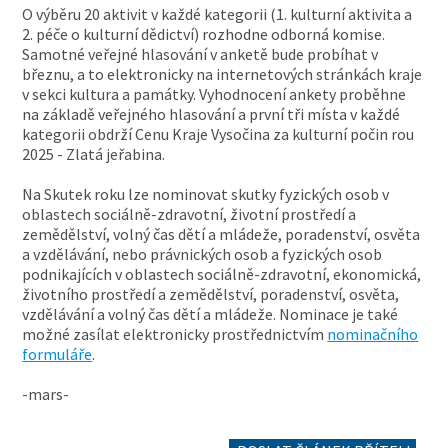
O výběru 20 aktivit v každé kategorii (1. kulturní aktivita a
2. péče o kulturní dědictví) rozhodne odborná komise.
Samotné veřejné hlasování v anketě bude probíhat v
březnu, a to elektronicky na internetových stránkách kraje
v sekci kultura a památky. Vyhodnocení ankety proběhne
na základě veřejného hlasování a první tři místa v každé
kategorii obdrží Cenu Kraje Vysočina za kulturní počin rou
2025 - Zlatá jeřabina.
Na Skutek roku lze nominovat skutky fyzických osob v
oblastech sociálně-zdravotní, životní prostředí a
zemědělství, volný čas dětí a mládeže, poradenství, osvěta
a vzdělávání, nebo právnických osob a fyzických osob
podnikajících v oblastech sociálně-zdravotní, ekonomická,
životního prostředí a zemědělství, poradenství, osvěta,
vzdělávání a volný čas dětí a mládeže. Nominace je také
možné zasílat elektronicky prostřednictvím
nominačního
formuláře
.
-mars-