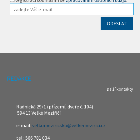
Registrací souhlasím se
zpracováním osobních údajů
.
REDAKCE
Další kontakty
Radnická 29/1 (přízemí, dveře č. 104)
594 13 Velké Meziříčí
e-mail:
velkomeziricsko@velkemezirici.cz
tel.: 566 781 034