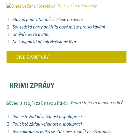
Dnes večer u Kotvičky
Slavná pouť v Netíně už klepe na dveře
Sousedská párty pokřtila nové místo pro setkávání
Umění v kovu a ohni
Na koupališti dávali Nečekané léto
VÍCE Z KULTURY
KRIMI ZPRÁVY
Vedra stojí i za únavou řidičů
Policisté žádají veřejnost o spolupráci
Policisté žádají veřejnost o spolupráci
Byla ukradena lebka sv. Zdislavy, rodačky z Křižanova