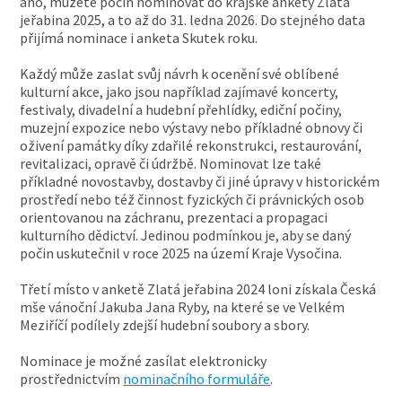
ano, můžete počin nominovat do krajské ankety Zlatá
jeřabina 2025, a to až do 31. ledna 2026. Do stejného data
přijímá nominace i anketa Skutek roku.
Každý může zaslat svůj návrh k ocenění své oblíbené
kulturní akce, jako jsou například zajímavé koncerty,
festivaly, divadelní a hudební přehlídky, ediční počiny,
muzejní expozice nebo výstavy nebo příkladné obnovy či
oživení památky díky zdařilé rekonstrukci, restaurování,
revitalizaci, opravě či údržbě. Nominovat lze také
příkladné novostavby, dostavby či jiné úpravy v historickém
prostředí nebo též činnost fyzických či právnických osob
orientovanou na záchranu, prezentaci a propagaci
kulturního dědictví. Jedinou podmínkou je, aby se daný
počin uskutečnil v roce 2025 na území Kraje Vysočina.
Třetí místo v anketě Zlatá jeřabina 2024 loni získala Česká
mše vánoční Jakuba Jana Ryby, na které se ve Velkém
Meziříčí podílely zdejší hudební soubory a sbory.
Nominace je možné zasílat elektronicky
prostřednictvím
nominačního formuláře
.