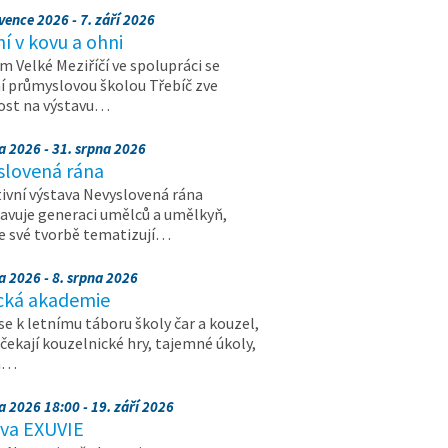
vence 2026 - 7. září 2026
 v kovu a ohni
 Velké Meziříčí ve spolupráci se
í průmyslovou školou Třebíč zve
ost na výstavu…
a 2026 - 31. srpna 2026
slovená rána
ivní výstava Nevyslovená rána
avuje generaci umělců a umělkyň,
ve své tvorbě tematizují…
a 2026 - 8. srpna 2026
cká akademie
 se k letnímu táboru školy čar a kouzel,
 čekají kouzelnické hry, tajemné úkoly,
a…
a 2026 18:00 - 19. září 2026
ava EXUVIE