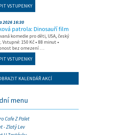
PIT VSTUPENKY
na 2026 16:30
ová patrola: Dinosauří film
aná komedie pro děti, USA, český
. Vstupné: 150 Kč • 88 minut •
upnost bez omezení …
PIT VSTUPENKY
OBRAZIT KALENDÁŘ AKCÍ
ední menu
ro Cafe Z Palet
t - Zlatý Lev