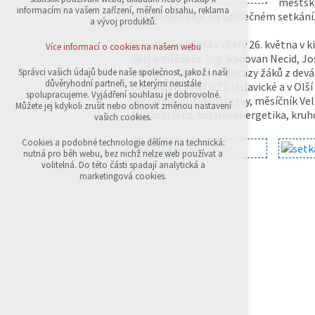
městské
přihlášení, volby jazyka, apod.
informacím na vašem zařízení, měření obsahu, reklama
základních škol na společném setkání
a vývoj produktů.
Volitelná cookies
analytická pro anonymizované vyhodnocení
Beseda proběhla v úterý 26. května v ki
Více informací o cookies na našem webu
návštěvnosti
děti a mládeže. Ing. Radovan Necid, Jo
marketingová cookies (Google,Sklik)
předem připravené dotazy žáků z devát
Správci vašich údajů bude naše společnost, jakož i naši
důvěryhodní partneři, se kterými neustále
parkování, hřišť u ZŠ Oslavické a v Olš
Více informací o cookies na našem webu
spolupracujeme. Vyjádření souhlasu je dobrovolné.
automobilů, cyklostezky, měsíčník Vel
Můžete jej kdykoli zrušit nebo obnovit změnou nastavení
kulturní léto, solární energetika, kru
vašich cookies.
Přijmout všechny cookies
Cookies a podobné technologie dělíme na technická:
nutná pro běh webu, bez nichž nelze web používat a
volitelná. Do této části spadají analytická a
Odmítnout vše
marketingová cookies.