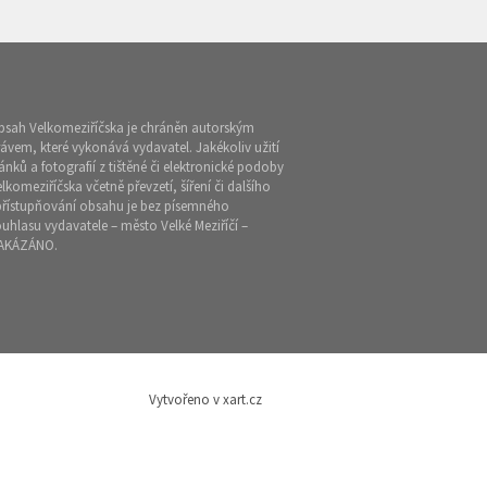
bsah Velkomeziříčska je chráněn autorským
ávem, které vykonává vydavatel. Jakékoliv užití
ánků a fotografií z tištěné či elektronické podoby
lkomeziříčska včetně převzetí, šíření či dalšího
přístupňování obsahu je bez písemného
uhlasu vydavatele – město Velké Meziříčí –
AKÁZÁNO.
Vytvořeno v xart.cz