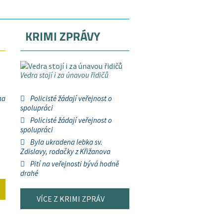
KRIMI ZPRÁVY
Vedra stojí i za únavou řidičů
na
Policisté žádají veřejnost o
spolupráci
Policisté žádají veřejnost o
spolupráci
Byla ukradena lebka sv.
Zdislavy, rodačky z Křižanova
Pití na veřejnosti bývá hodně
drahé
VÍCE Z KRIMI ZPRÁV