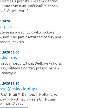
e Nemezis představuje samostatnou
u Exuvie vizuální umělkyně Michaely
vé. Ve své tvorbě…
na 2026
a pivo
vte se na pořádnou dávku rockové
, skvělého piva a letní atmosféry pod
 nebem! Kaktus…
na 2026 08:00
ský kros
 si to s horou! 13 km, Dědkovská hora,
 lesy, výhledy a poctivý přespolní běh.
ě takový je…
na 2026 19:30
ea (český dabing)
USA. Hrají M. Damon, T. Holland, A.
ay, R. Pattinson. Režie Ch. Nolan.
é: 160 Kč • 172…