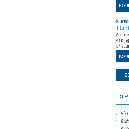
KOU
9. srp
Tlapk
Animov
dabing
příst
KOU
Z
Pol
Bist
Bufe