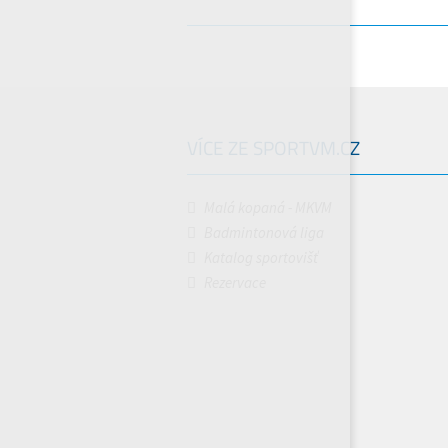
VÍCE ZE SPORTVM.CZ
Malá kopaná - MKVM
Badmintonová liga
Katalog sportovišť
Rezervace