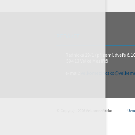
REDAKCE
Radnická 29/1 (přízemí, dveře č. 1
594 13 Velké Meziříčí
e-mail:
velkomeziricsko@velkemez
© Copyright 2026 Velkomeziříčsko
Úvo