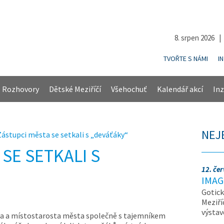
8. srpen 2026 
TVOŘTE S NÁMI
I
Rozhovory
Dětské Meziříčí
Všehochuť
Kalendář akcí
Inz
NEJ
Zástupci města se setkali s „deváťáky“
SE SETKALI S
12. če
IMAG
Gotick
Meziří
výsta
a a místostarosta města společně s tajemníkem