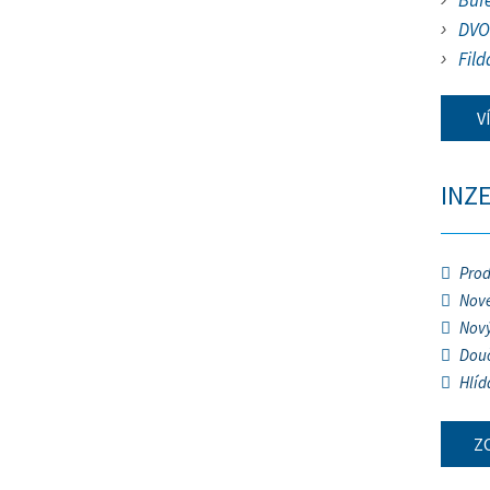
Buf
DVO
Fild
V
INZ
Prod
Nové
Nový
Douč
Hlíd
Z