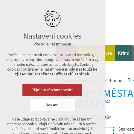
Nastavení cookies
Vítejte na našem webu!
Zprávy
Sport
Kultura
Krimi
Potřebujeme nastavit cookies a související technologie,
aby zobrazovaný obsah odpovídal vašim potřebám a vy
na webu nalezli přesně to, co potřebujete. Soubory
cookies používané na našem webu
nikdy neslouží ke
zjišťování totožnosti uživatelů stránek
.
Velkomeziříčsko
Všehochuť
ZÁSTUPCI MĚSTA 
Přijmout všechny cookies
„DEVÁŤÁKY“
Nastavit
Zveřejněno 26. 5. 2015 13:34
Vaše údaje zpracováváme v souladu se zásadami
Technická cookies
ochrany osobních údajů z důvodu následujících potřeb:
nutná pro provozování webu
Starost
zpětná vazba od návštěvníků formou analytických
udržení kontextu stránek (session): případná
statistik používání webu, ukládání nebo přístup k