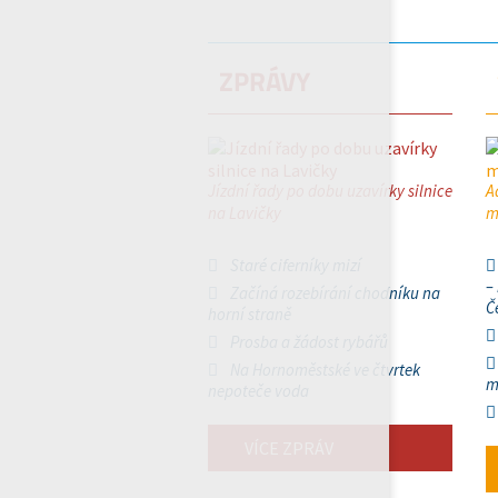
ZPRÁVY
Jízdní řady po dobu uzavírky silnice
A
na Lavičky
m
Staré ciferníky mizí
–
Začíná rozebírání chodníku na
Č
horní straně
Prosba a žádost rybářů
Na Hornoměstské ve čtvrtek
m
nepoteče voda
VÍCE ZPRÁV