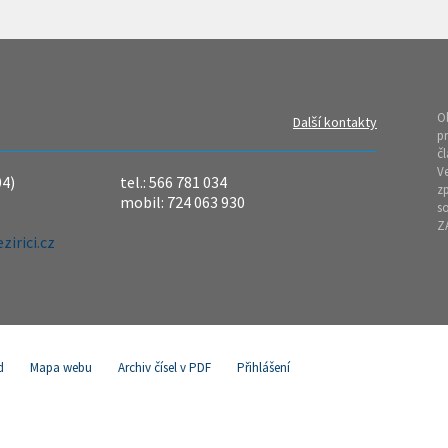
O
Další kontakty
pr
čl
Ve
04)
tel.: 566 781 034
z
mobil: 724 063 930
so
Z
irici.cz
d
Mapa webu
Archiv čísel v PDF
Přihlášení