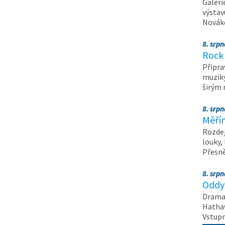
Galeri
výstav
Nováko
8. srp
Rock 
Připra
muziky
širým
8. srp
Měřín
Rozdej
louky,
Přesn
8. srp
Oddys
Drama 
Hathaw
Vstupn