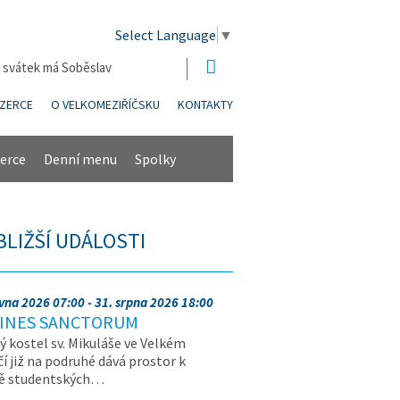
Select Language
▼
| svátek má Soběslav
NZERCE
O VELKOMEZIŘÍČSKU
KONTAKTY
erce
Denní menu
Spolky
BLIŽŠÍ UDÁLOSTI
rvna 2026 07:00 - 31. srpna 2026 18:00
INES SANCTORUM
ý kostel sv. Mikuláše ve Velkém
čí již na podruhé dává prostor k
vě studentských…