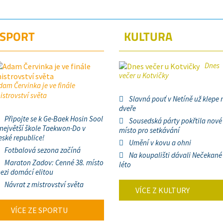
SPORT
KULTURA
Dnes
večer u Kotvičky
dam Červinka je ve finále
istrovství světa
Slavná pouť v Netíně už klepe 
dveře
Připojte se k Ge-Baek Hosin Sool
Sousedská párty pokřtila nové
 největší škole Taekwon-Do v
místo pro setkávání
eské republice!
Umění v kovu a ohni
Fotbalová sezona začíná
Na koupališti dávali Nečekané
Maraton Zadov: Cenné 38. místo
léto
ezi domácí elitou
Návrat z mistrovství světa
VÍCE Z KULTURY
VÍCE ZE SPORTU