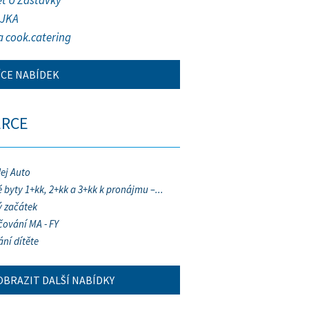
et U Zastávky
JKA
a cook.catering
ÍCE NABÍDEK
ERCE
ej Auto
 byty 1+kk, 2+kk a 3+kk k pronájmu –...
 začátek
ování MA - FY
ání dítěte
OBRAZIT DALŠÍ NABÍDKY