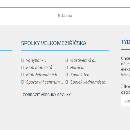
Reklama
TÝD
SPOLKY VELKOMEZIŘÍČSKA
Chce
Volejbal -...
Vlastivědná a...
děje
Klub filatelistů
Horáčan
elek
Klub železničních...
Spolek žen
Vám 
Sportovní centrum...
Spolek Jednoměsto.
Re
osob
ZOBRAZIT VŠECHNY SPOLKY