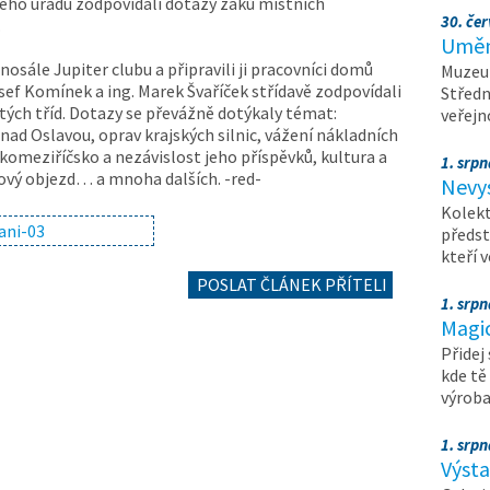
ho úřadu zodpovídali dotazy žáků místních
30. čer
.
Umění
nosále Jupiter clubu a připravili ji pracovníci domů
Muzeum
sef Komínek a ing. Marek Švaříček střídavě zodpovídali
Středn
ých tříd. Dotazy se převážně dotýkaly témat:
veřejn
í nad Oslavou, oprav krajských silnic, vážení nákladních
komeziříčsko a nezávislost jeho příspěvků, kultura a
1. srpn
hový objezd… a mnoha dalších. -red-
Nevy
Kolekt
předst
kteří 
POSLAT ČLÁNEK PŘÍTELI
1. srpn
Magi
Přidej
kde tě
výrob
1. srpn
Výst