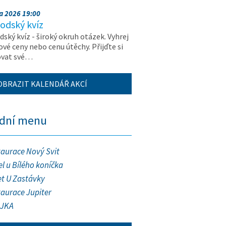
na 2026 19:00
odský kvíz
ský kvíz - široký okruh otázek. Vyhrej
vé ceny nebo cenu útěchy. Přijďte si
ovat své…
OBRAZIT KALENDÁŘ AKCÍ
ední menu
taurace Nový Svit
l u Bílého koníčka
et U Zastávky
taurace Jupiter
JKA