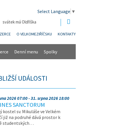
Select Language
▼
| svátek má Oldřiška
NZERCE
O VELKOMEZIŘÍČSKU
KONTAKTY
erce
Denní menu
Spolky
BLIŽŠÍ UDÁLOSTI
rvna 2026 07:00 - 31. srpna 2026 18:00
INES SANCTORUM
ý kostel sv. Mikuláše ve Velkém
čí již na podruhé dává prostor k
vě studentských…