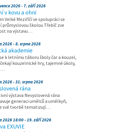
vence 2026 - 7. září 2026
 v kovu a ohni
 Velké Meziříčí ve spolupráci se
í průmyslovou školou Třebíč zve
ost na výstavu…
a 2026 - 8. srpna 2026
cká akademie
 se k letnímu táboru školy čar a kouzel,
 čekají kouzelnické hry, tajemné úkoly,
a…
a 2026 - 31. srpna 2026
slovená rána
ivní výstava Nevyslovená rána
avuje generaci umělců a umělkyň,
ve své tvorbě tematizují…
a 2026 18:00 - 19. září 2026
ava EXUVIE