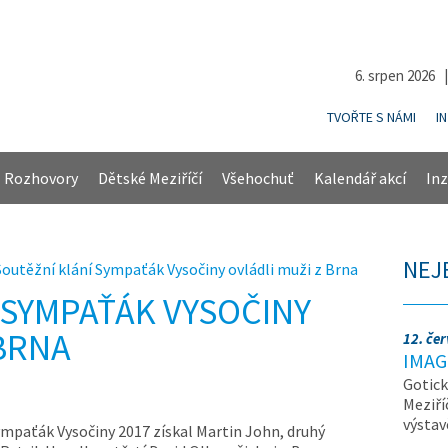
6. srpen 2026 
TVOŘTE S NÁMI
I
Rozhovory
Dětské Meziříčí
Všehochuť
Kalendář akcí
Inz
NEJ
Soutěžní klání Sympaťák Vysočiny ovládli muži z Brna
 SYMPAŤÁK VYSOČINY
 BRNA
12. če
IMAG
Gotick
Meziří
výsta
ympaťák Vysočiny 2017 získal Martin John, druhý