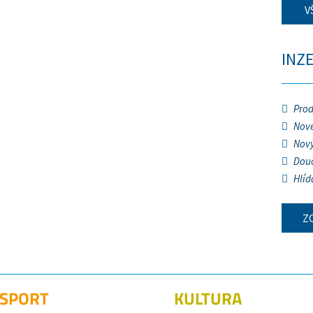
V
INZ
Prod
Nové
Nový
Douč
Hlíd
Z
SPORT
KULTURA