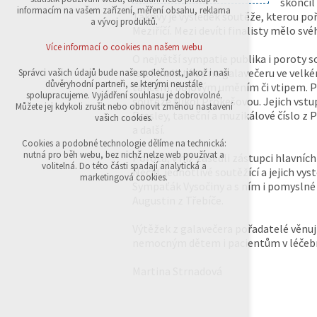
skončil 
přihlášení, volby jazyka, apod.
informacím na vašem zařízení, měření obsahu, reklama
Takový je výsledek soutěže, kterou po
a vývoj produktů.
Meziříčí. Mezi devíti finalisty mělo s
Volitelná cookies
analytická pro anonymizované vyhodnocení
Více informací o cookies na našem webu
návštěvnosti
O největší sympatie publika i poroty s
marketingová cookies (Google,Sklik)
let. Finalisté se na galavečeru ve vel
Správci vašich údajů bude naše společnost, jakož i naši
důvěryhodní partneři, se kterými neustále
tancem, bojovým uměním či vtipem. P
Více informací o cookies na našem webu
spolupracujeme. Vyjádření souhlasu je dobrovolné.
soutěže Nikol Prokešovou. Jejich vstup
Můžete jej kdykoli zrušit nebo obnovit změnou nastavení
Presley, taneční a muzikálové číslo z 
vašich cookies.
a další.
Přijmout všechny cookies
Cookies a podobné technologie dělíme na technická:
nutná pro běh webu, bez nichž nelze web používat a
Porota, v níž zasedli zástupci hlavní
volitelná. Do této části spadají analytická a
Necid, jednotlivé soutěžící a jejich vys
Odmítnout vše
marketingová cookies.
Sympaťák Vysočiny a s ním i pomyslné 
Augustin z Třebíče.
Výtěžek z galavečera pořadatelé věnu
nemocným dětem i pacientům v léče
Martina Strnadová