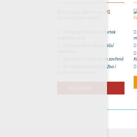
Prosba a žádost rybářů
F
Na Hornoměstské ve čtvrtek
nepoteče voda
m
Ordinace Dana Blahy hlásí
dovolenou
Silnice na Lavičky bude zavřená
K
Na náměstí přibývá dlažba i
podzemní kontejnery
VÍCE ZPRÁV