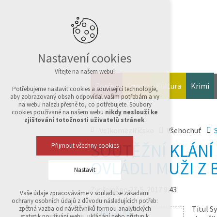
Nastavení cookies
Vítejte na našem webu!
Zprávy
Sport
Kultura
Krimi
Potřebujeme nastavit cookies a související technologie,
aby zobrazovaný obsah odpovídal vašim potřebám a vy
na webu nalezli přesně to, co potřebujete. Soubory
cookies používané na našem webu
nikdy neslouží ke
zjišťování totožnosti uživatelů stránek
.
Velkomeziříčsko
Všehochuť
SOUTĚŽNÍ KLÁNÍ
Přijmout všechny cookies
OVLÁDLI MUŽI Z
Nastavit
Zveřejněno 27. 5. 2017 9:43
Vaše údaje zpracováváme v souladu se zásadami
Technická cookies
ochrany osobních údajů z důvodu následujících potřeb:
nutná pro provozování webu
Titul S
zpětná vazba od návštěvníků formou analytických
udržení kontextu stránek (session): případná
statistik používání webu, ukládání nebo přístup k