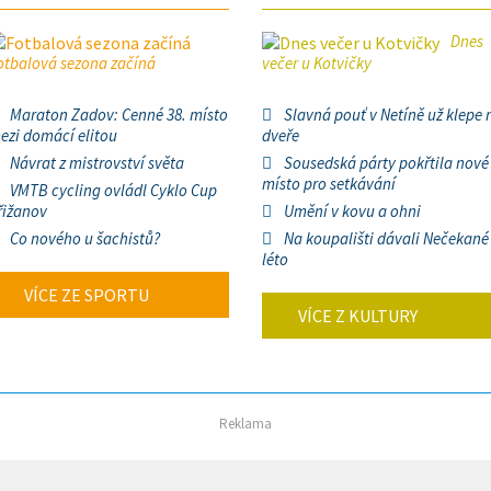
Dnes
otbalová sezona začíná
večer u Kotvičky
Maraton Zadov: Cenné 38. místo
Slavná pouť v Netíně už klepe 
ezi domácí elitou
dveře
Návrat z mistrovství světa
Sousedská párty pokřtila nové
místo pro setkávání
VMTB cycling ovládl Cyklo Cup
řižanov
Umění v kovu a ohni
Co nového u šachistů?
Na koupališti dávali Nečekané
léto
VÍCE ZE SPORTU
VÍCE Z KULTURY
Reklama