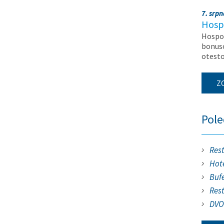
7. srp
Hosp
Hospod
bonuso
otest
Z
Pol
Res
Hote
Buf
Res
DVO