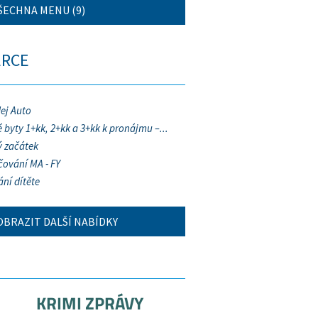
ŠECHNA MENU (9)
ERCE
ej Auto
 byty 1+kk, 2+kk a 3+kk k pronájmu –...
 začátek
ování MA - FY
ání dítěte
OBRAZIT DALŠÍ NABÍDKY
KRIMI ZPRÁVY