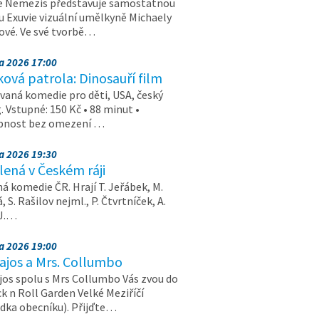
e Nemezis představuje samostatnou
u Exuvie vizuální umělkyně Michaely
vé. Ve své tvorbě…
na 2026 17:00
ová patrola: Dinosauří film
aná komedie pro děti, USA, český
. Vstupné: 150 Kč • 88 minut •
upnost bez omezení …
na 2026 19:30
ená v Českém ráji
á komedie ČR. Hrají T. Jeřábek, M.
 S. Rašilov nejml., P. Čtvrtníček, A.
 J.…
na 2026 19:00
ajos a Mrs. Collumbo
jos spolu s Mrs Collumbo Vás zvou do
k n Roll Garden Velké Meziříčí
dka obecníku). Přijďte…