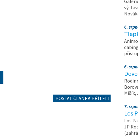
Galeri
výstav
Nováko
6. srp
Tlapk
Animov
dabing
příst
6. srp
Dovol
Rodinn
Borová,
Mišík,
POSLAT ČLÁNEK PŘÍTELI
7. srp
Los P
Los Pa
JP Roc
(zahrá