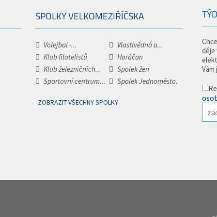
TÝD
SPOLKY VELKOMEZIŘÍČSKA
Chce
Volejbal -...
Vlastivědná a...
děje
Klub filatelistů
Horáčan
elek
Klub železničních...
Spolek žen
Vám 
Sportovní centrum...
Spolek Jednoměsto.
Re
osob
ZOBRAZIT VŠECHNY SPOLKY