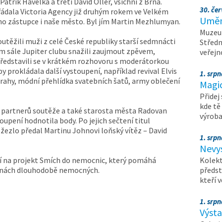
Patrik Havelka a třetí David Oller, všichni z Brna.
30. čer
řádala Victoria Agency již druhým rokem ve Velkém
Umění
vého zástupce i naše město. Byl jím Martin Mezhlumyan.
Muzeum
outěžili muži z celé České republiky starší sedmnácti
Středn
kém sále Jupiter clubu snažili zaujmout zpěvem,
veřejn
ředstavili se v krátkém rozhovoru s moderátorkou
y prokládala další vystoupení, například revival Elvis
1. srpn
Prahy, módní přehlídka svatebních šatů, army oblečení
Magi
Přidej
kde tě
ch partnerů soutěže a také starosta města Radovan
výrob
toupení hodnotila body. Po jejich sečtení titul
žezlo předal Martinu Johnovi loňský vítěz – David
1. srpn
Nevy
jí na projekt Smích do nemocnic, který pomáhá
Kolekt
bnách dlouhodobě nemocných.
předst
kteří 
1. srpn
Výst