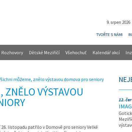
9. srpen 202
TVOŘTE S NÁMI
I
Rozhovory
Dětské Meziříčí
Všehochuť
Kalendář akcí
Inz
NEJ
Všichni můžeme, znělo výstavou domova pro seniory
, ZNĚLO VÝSTAVOU
NIORY
12. če
IMAG
Gotick
Meziří
výsta
 26. listopadu patřilo v Domově pro seniory Velké