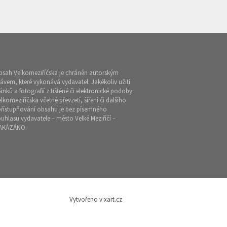
bsah Velkomeziříčska je chráněn autorským
ávem, které vykonává vydavatel. Jakékoliv užití
ánků a fotografií z tištěné či elektronické podoby
lkomeziříčska včetně převzetí, šíření či dalšího
přístupňování obsahu je bez písemného
uhlasu vydavatele – město Velké Meziříčí –
AKÁZÁNO.
Vytvořeno v xart.cz