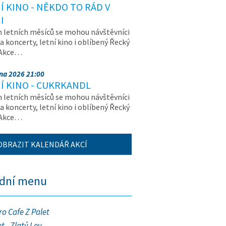
Í KINO - NĚKDO TO RÁD V
I
letních měsíců se mohou návštěvníci
na koncerty, letní kino i oblíbený Řecký
 Akce…
pna 2026 21:00
Í KINO - CUKRKANDL
letních měsíců se mohou návštěvníci
na koncerty, letní kino i oblíbený Řecký
 Akce…
OBRAZIT KALENDÁŘ AKCÍ
ední menu
ro Cafe Z Palet
t - Zlatý Lev