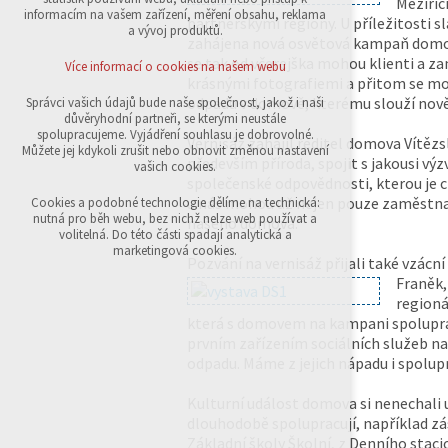
Meziříč
přihlášení, volby jazyka, apod.
informacím na vašem zařízení, měření obsahu, reklama
partnerskými regiony. U příležitosti s
a vývoj produktů.
zahájena nová osvětová kampaň domov
Volitelná cookies
analytická pro anonymizované vyhodnocení
se tak od včerejška mohou klienti a za
Více informací o cookies na našem webu
návštěvnosti
krásnými fotografiemi a přitom se m
marketingová cookies (Google,Sklik)
odpadu v domově, kterému slouží nově 
Správci vašich údajů bude naše společnost, jakož i naši
důvěryhodní partneři, se kterými neustále
Více informací o cookies na našem webu
spolupracujeme. Vyjádření souhlasu je dobrovolné.
Vernisáž zahájil ředitel domova Vítězs
Můžete jej kdykoli zrušit nebo obnovit změnou nastavení
především příroda, spojit s jakousi vý
vašich cookies.
společenské odpovědnosti, kterou je ch
Přijmout všechny cookies
u nás mohou už nejen pouze zaměstnanci
Cookies a podobné technologie dělíme na technická:
nutná pro běh webu, bez nichž nelze web používat a
našeho domova.“
volitelná. Do této části spadají analytická a
Odmítnout vše
marketingová cookies.
Pozvání na vernisáž přijali také vzác
Franěk,
regioná
která s domovem na kampani spoluprac
prvním zařízením sociálních služeb na 
odpadu. Máme z jejich nápadu i spolupr
Kulturní událost domova si nenechali u
dlouhodobě spolupracují, například zá
Základní školy Školní, z Denního staci