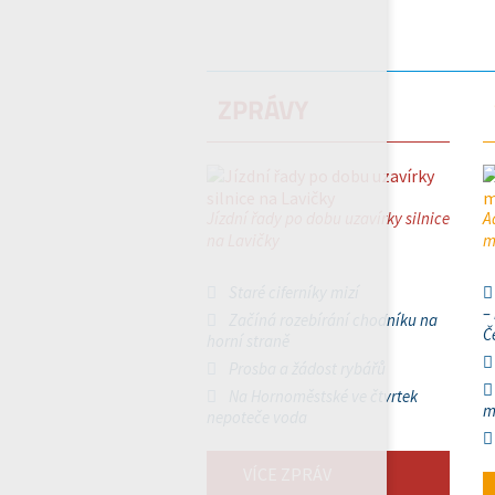
ZPRÁVY
Jízdní řady po dobu uzavírky silnice
A
na Lavičky
m
Staré ciferníky mizí
–
Začíná rozebírání chodníku na
Č
horní straně
Prosba a žádost rybářů
Na Hornoměstské ve čtvrtek
m
nepoteče voda
VÍCE ZPRÁV