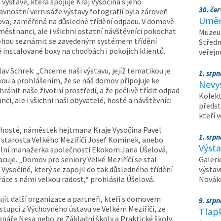
í výstavě, která spojuje Kraj Vysočina s jeho
30. čer
lavnostní vernisáže výstavy fotografií byla zároveň
Umění
a, zaměřená na důsledné třídění odpadu. V domově
městnanci, ale i všichni ostatní návštěvníci pokochat
Muzeum
ohou seznámit se zavedeným systémem třídění
Středn
instalované boxy na chodbách i pokojích klientů.
veřejn
lav Schrek: „Chceme naši výstavu, jejíž tematikou je
1. srpn
zvou a prohlášením, že se náš domov připojuje ke
Nevy
ránit naše životní prostředí, a že pečlivě třídit odpad
Kolekt
, ale i všichni naši obyvatelé, hosté a návštěvníci
předst
kteří 
ní hosté, náměstek hejtmana Kraje Vysočina Pavel
1. srpn
 starosta Velkého Meziříčí Josef
Komínek, anebo
Výst
lní manažerka společnosti Ekokom Jana Úšelová,
uje. „Domov pro seniory Velké Meziříčí se stal
Galeri
Vysočině, který se zapojil do tak důsledného třídění
výstav
áce s námi velkou radost,“ prohlásila Úšelová.
Nováko
jít další organizace a partneři, kteří s domovem
9. srp
stupci z Výchovného ústavu ve Velkém Meziříčí, ze
Tlapk
onáře Nesa nebo ze Základní školy a Praktické školy