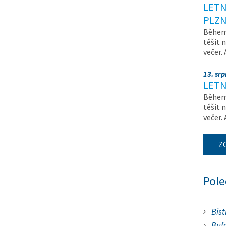
LETN
PLZN
Během 
těšit 
večer.
13. sr
LETN
Během 
těšit 
večer.
Z
Pol
Bist
Bufe