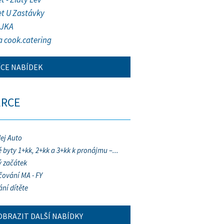
et U Zastávky
JKA
a cook.catering
ÍCE NABÍDEK
ERCE
ej Auto
 byty 1+kk, 2+kk a 3+kk k pronájmu –...
 začátek
ování MA - FY
ání dítěte
OBRAZIT DALŠÍ NABÍDKY