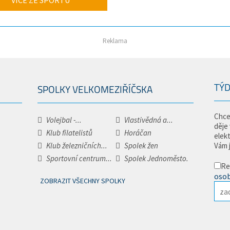
VÍCE ZE SPORTU
Reklama
TÝD
SPOLKY VELKOMEZIŘÍČSKA
Chce
Volejbal -...
Vlastivědná a...
děje
Klub filatelistů
Horáčan
elek
Klub železničních...
Spolek žen
Vám 
Sportovní centrum...
Spolek Jednoměsto.
Re
osob
ZOBRAZIT VŠECHNY SPOLKY