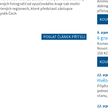
Animov
čených fotografií od vysočinského kraje tak mohli
dabing
elených regionech, které představil zástupce
příst
byněk Čech.
KOU
9. srp
POSLAT ČLÁNEK PŘÍTELI
6 gr
Komedi
Novotn
150 Kč
KOU
12. sr
Hvěz
Přijďt
jedine
stanu
12. sr