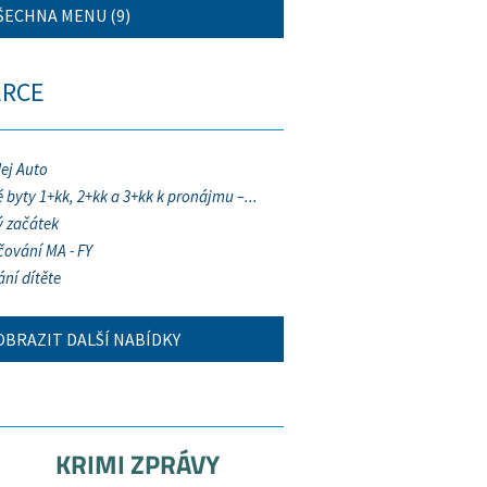
ŠECHNA MENU (9)
ERCE
ej Auto
 byty 1+kk, 2+kk a 3+kk k pronájmu –...
 začátek
ování MA - FY
ání dítěte
OBRAZIT DALŠÍ NABÍDKY
KRIMI ZPRÁVY