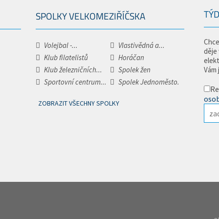
TÝD
SPOLKY VELKOMEZIŘÍČSKA
Chce
Volejbal -...
Vlastivědná a...
děje
Klub filatelistů
Horáčan
elek
Klub železničních...
Spolek žen
Vám 
Sportovní centrum...
Spolek Jednoměsto.
Re
osob
ZOBRAZIT VŠECHNY SPOLKY