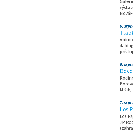
Galeri
výstav
Nováko
6. srp
Tlapk
Animov
dabing
příst
6. srp
Dovol
Rodinn
Borová,
Mišík,
7. srp
Los P
Los Pa
JP Roc
(zahrá