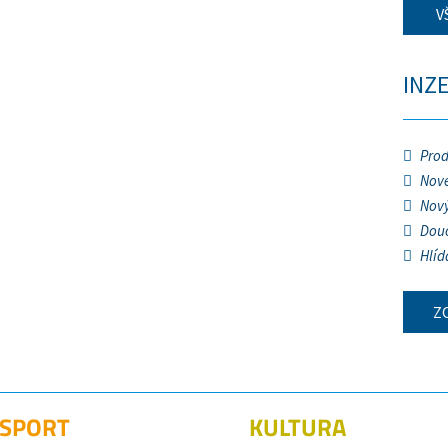
V
INZ
Prod
Nové
Nový
Douč
Hlíd
Z
SPORT
KULTURA