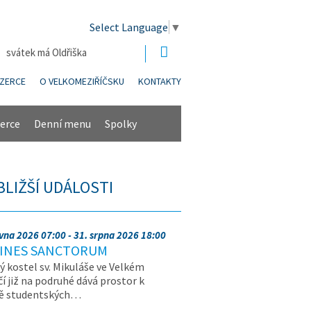
Select Language
▼
| svátek má Oldřiška
NZERCE
O VELKOMEZIŘÍČSKU
KONTAKTY
erce
Denní menu
Spolky
BLIŽŠÍ UDÁLOSTI
rvna 2026 07:00 - 31. srpna 2026 18:00
INES SANCTORUM
ý kostel sv. Mikuláše ve Velkém
čí již na podruhé dává prostor k
vě studentských…