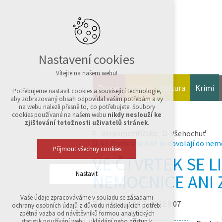
Nastavení cookies
Vítejte na našem webu!
Zprávy
Sport
Kultura
Krimi
Potřebujeme nastavit cookies a související technologie,
aby zobrazovaný obsah odpovídal vašim potřebám a vy
na webu nalezli přesně to, co potřebujete. Soubory
cookies používané na našem webu
nikdy neslouží ke
zjišťování totožnosti uživatelů stránek
.
Velkomeziříčsko
Všehochuť
Ve čtvrtek se lidé nedovolají do ne
Přijmout všechny cookies
VE ČTVRTEK SE L
Nastavit
NEMOCNICE ANI 
Vaše údaje zpracováváme v souladu se zásadami
Technická cookies
Zveřejněno 24. 5. 2022 9:07
ochrany osobních údajů z důvodu následujících potřeb:
nutná pro provozování webu
zpětná vazba od návštěvníků formou analytických
udržení kontextu stránek (session): případná
statistik používání webu, ukládání nebo přístup k