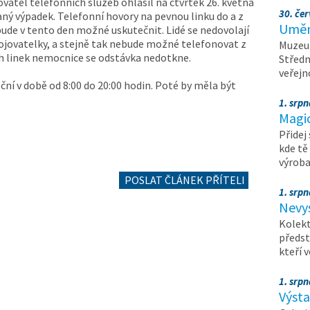
vatel telefonních služeb ohlásil na čtvrtek 26. května
30. čer
ný výpadek. Telefonní hovory na pevnou linku do a z
Umění
e v tento den možné uskutečnit. Lidé se nedovolají
pojovatelky, a stejně tak nebude možné telefonovat z
Muzeum
ch linek nemocnice se odstávka nedotkne.
Středn
veřejn
ní v době od 8:00 do 20:00 hodin. Poté by měla být
1. srpn
Magi
Přidej
kde tě
výrob
POSLAT ČLÁNEK PŘÍTELI
1. srpn
Nevy
Kolekt
předst
kteří 
1. srpn
Výst