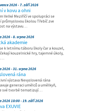
vence 2026 - 7. září 2026
 v kovu a ohni
 Velké Meziříčí ve spolupráci se
í průmyslovou školou Třebíč zve
ost na výstavu…
a 2026 - 8. srpna 2026
cká akademie
 se k letnímu táboru školy čar a kouzel,
 čekají kouzelnické hry, tajemné úkoly,
a…
a 2026 - 31. srpna 2026
slovená rána
ivní výstava Nevyslovená rána
avuje generaci umělců a umělkyň,
ve své tvorbě tematizují…
a 2026 18:00 - 19. září 2026
ava EXUVIE