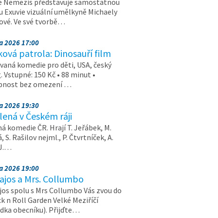
e Nemezis představuje samostatnou
u Exuvie vizuální umělkyně Michaely
vé. Ve své tvorbě…
na 2026 17:00
ová patrola: Dinosauří film
aná komedie pro děti, USA, český
. Vstupné: 150 Kč • 88 minut •
upnost bez omezení …
na 2026 19:30
ená v Českém ráji
á komedie ČR. Hrají T. Jeřábek, M.
 S. Rašilov nejml., P. Čtvrtníček, A.
 J.…
na 2026 19:00
ajos a Mrs. Collumbo
jos spolu s Mrs Collumbo Vás zvou do
k n Roll Garden Velké Meziříčí
dka obecníku). Přijďte…