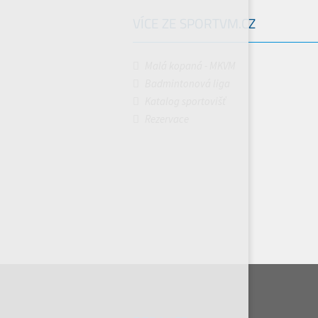
VÍCE ZE SPORTVM.CZ
Malá kopaná - MKVM
Badmintonová liga
Katalog sportovišť
Rezervace