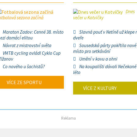
Dnes
otbalová sezona začíná
večer u Kotvičky
Maraton Zadov: Cenné 38. místo
Slavná pouť v Netíně už klepe 
ezi domácí elitou
dveře
Návrat z mistrovství světa
Sousedská párty pokřtila nové
místo pro setkávání
VMTB cycling ovládl Cyklo Cup
řižanov
Umění v kovu a ohni
Co nového u šachistů?
Na koupališti dávali Nečekané
léto
VÍCE ZE SPORTU
VÍCE Z KULTURY
Reklama