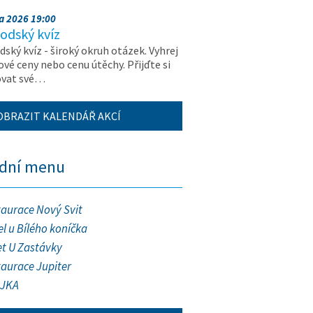
na 2026 19:00
odský kvíz
ský kvíz - široký okruh otázek. Vyhrej
vé ceny nebo cenu útěchy. Přijďte si
ovat své…
OBRAZIT KALENDÁŘ AKCÍ
ední menu
taurace Nový Svit
l u Bílého koníčka
et U Zastávky
taurace Jupiter
JKA