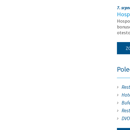
7. srp
Hosp
Hospod
bonuso
otest
Z
Pol
Res
Hote
Buf
Res
DVO