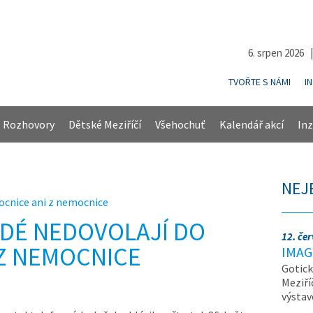
6. srpen 2026 
TVOŘTE S NÁMI
I
Rozhovory
Dětské Meziříčí
Všehochuť
Kalendář akcí
Inz
NEJ
mocnice ani z nemocnice
IDÉ NEDOVOLAJÍ DO
12. če
Z NEMOCNICE
IMAG
Gotick
Meziří
výsta