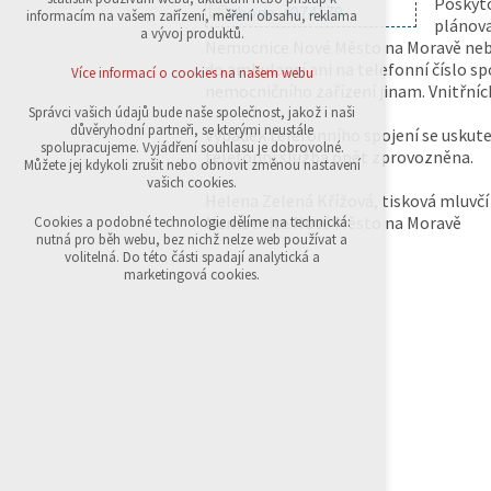
Poskyto
přihlášení, volby jazyka, apod.
informacím na vašem zařízení, měření obsahu, reklama
plánova
a vývoj produktů.
Nemocnice Nové Město na Moravě nebud
Volitelná cookies
analytická pro anonymizované vyhodnocení
do ambulancí ani na telefonní číslo s
Více informací o cookies na našem webu
návštěvnosti
nemocničního zařízení jinam. Vnitřní
marketingová cookies (Google,Sklik)
Správci vašich údajů bude naše společnost, jakož i naši
důvěryhodní partneři, se kterými neustále
Výpadek telefonního spojení se uskuteč
Více informací o cookies na našem webu
spolupracujeme. Vyjádření souhlasu je dobrovolné.
telefonní služba opět zprovozněna.
Můžete jej kdykoli zrušit nebo obnovit změnou nastavení
vašich cookies.
Helena Zelená Křížová, tisková mluvčí
Přijmout všechny cookies
Nemocnice Nové Město na Moravě
Cookies a podobné technologie dělíme na technická:
nutná pro běh webu, bez nichž nelze web používat a
volitelná. Do této části spadají analytická a
Odmítnout vše
marketingová cookies.