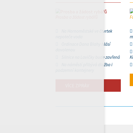
Prosba a žádost rybářů
F
Na Hornoměstské ve čtvrtek
nepoteče voda
m
Ordinace Dana Blahy hlásí
dovolenou
Silnice na Lavičky bude zavřená
K
Na náměstí přibývá dlažba i
podzemní kontejnery
VÍCE ZPRÁV