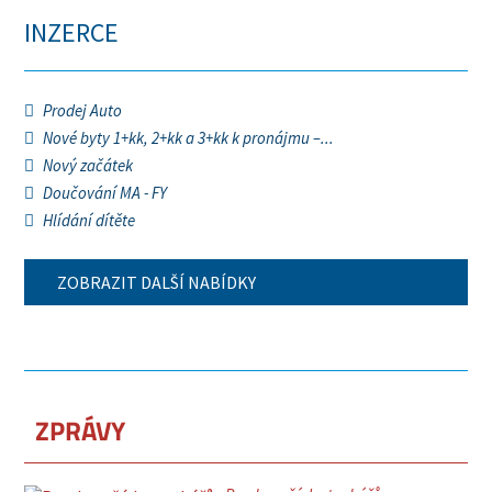
INZERCE
Prodej Auto
Nové byty 1+kk, 2+kk a 3+kk k pronájmu –...
Nový začátek
Doučování MA - FY
Hlídání dítěte
ZOBRAZIT DALŠÍ NABÍDKY
ZPRÁVY