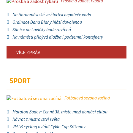
Prosba a žádost rybářů
Na Hornoměstské ve čtvrtek nepoteče voda
Ordinace Dana Blahy hlásí dovolenou
Silnice na Lavičky bude zavřená
Na náměstí přibývá dlažba i podzemní kontejnery
VÍCE ZPRÁV
SPORT
Fotbalová sezona začíná
Maraton Zadov: Cenné 38. místo mezi domácí elitou
Návrat z mistrovství světa
VMTB cycling ovládl Cyklo Cup Křižanov