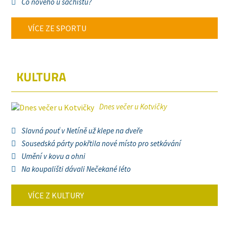
Co nového u šachistů?
VÍCE ZE SPORTU
KULTURA
Dnes večer u Kotvičky
Slavná pouť v Netíně už klepe na dveře
Sousedská párty pokřtila nové místo pro setkávání
Umění v kovu a ohni
Na koupališti dávali Nečekané léto
VÍCE Z KULTURY