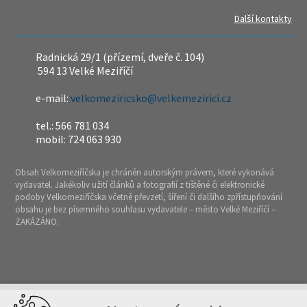
Další kontakty
Radnická 29/1 (přízemí, dveře č. 104)
594 13 Velké Meziříčí
e-mail:
velkomeziricsko@velkemezirici.cz
tel.: 566 781 034
mobil: 724 063 930
Obsah Velkomeziříčska je chráněn autorským právem, které vykonává
vydavatel. Jakékoliv užití článků a fotografií z tištěné či elektronické
podoby Velkomeziříčska včetně převzetí, šíření či dalšího zpřístupňování
obsahu je bez písemného souhlasu vydavatele – město Velké Meziříčí –
ZAKÁZÁNO.