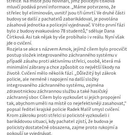
střelce. Na místě jsou novináři, jimž policejní tisková
mluvčí podává první informace. „Máme potvrzeno, že
střelec byl eliminován, uvnitř jsou tři úmrtí. Ve druhé části
budovy se další z pachatelů zabarikádoval, je povolána
zásahová jednotka a policejní vyjednavač. V této první fázi
bylo z budovy evakuováno 78 studentů," sděluje Dana
Čírtková. Asi tak nějak by vše probíhalo i v reálu. Nyní však
jde o cvičení.
Rozjela se akce s názvem Amok, jejímž cílem bylo procvičit
postup složek integrovaného záchranného systému v
případě zásahu proti aktivnímu střelci, osobě, která má
minimální zábrany a chce způsobit co největší škody na
životě. Cvičení mělo několik fází. „Důležitý byl zákrok
policie, ale neméně i napojení na další složky
integrovaného záchranného systému, zejména
zdravotnickou záchrannou službu a také hasičský
záchranný sbor. Cílem bylo vyzkoušet si jejich propojení
tak, abychom uměli na místě co nejefektivněji zasahovat,"
popsal ředitel krajské policie Radek Malíř smysl cvičení.
Krom zákroku proti střelci si policisté vyzkoušeli i
barikádovou situaci, kdy pachatel zjistí, že budova je
policisty dostatečně obsazena, zajme proto rukojmí a
pokouší se vyjednávat.