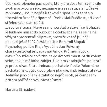
Útok ozbrojeného pachatele, který pro dosažení svého cíle
zvolí masovou vraždu, neznáme jen ze světa, ale i z České
republiky. „Dosud největší takový případ u nás se stal v
Uherském Brodě," připomněl Radek Malíř událost, při které
střelec zabil osm obětí.
„Jsou to situace, které se mohou stát a stávají se. Bohužel
je budeme muset do budoucna očekávat a nelze se na ně
vždy stoprocentně připravit, protože každá je jiná,"
podotkl ještě šéf žďárské policie Bohumil Šlapák.
Psycholog policie Kraje Vysočina Jan Pokorný
charakterizoval případy typu Amok. Průměrný útok
aktivního střelce trvá zhruba do dvaceti minut. Střílí kolem
sebe, dokud má koho zabíjet. Úkolem zasahujících policistů
je proto okamžitá eliminace pachatele. Podle Pokorného
pachatel někdy útok podrobně plánuje, jindy jedná v afektu.
Jediným jeho cílem je zabít co nejvíc osob, přičemž sám
přitom počítá se svou vlastní smrtí.
Martina Strnadová