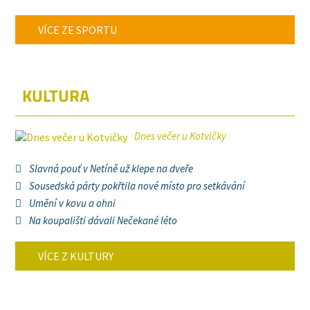
VÍCE ZE SPORTU
KULTURA
Dnes večer u Kotvičky
Slavná pouť v Netíně už klepe na dveře
Sousedská párty pokřtila nové místo pro setkávání
Umění v kovu a ohni
Na koupališti dávali Nečekané léto
VÍCE Z KULTURY