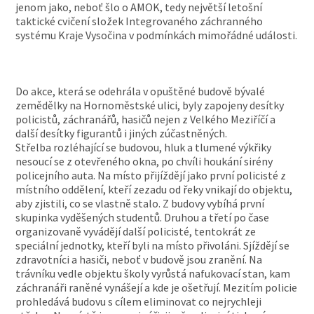
jenom jako, neboť šlo o AMOK, tedy největší letošní
taktické cvičení složek Integrovaného záchranného
systému Kraje Vysočina v podmínkách mimořádné události.
Do akce, která se odehrála v opuštěné budově bývalé
zemědělky na Hornoměstské ulici, byly zapojeny desítky
policistů, záchranářů, hasičů nejen z Velkého Meziříčí a
další desítky figurantů i jiných zúčastněných.
Střelba rozléhající se budovou, hluk a tlumené výkřiky
nesoucí se z otevřeného okna, po chvíli houkání sirény
policejního auta. Na místo přijíždějí jako první policisté z
místního oddělení, kteří zezadu od řeky vnikají do objektu,
aby zjistili, co se vlastně stalo. Z budovy vybíhá první
skupinka vyděšených studentů. Druhou a třetí po čase
organizovaně vyvádějí další policisté, tentokrát ze
speciální jednotky, kteří byli na místo přivoláni. Sjíždějí se
zdravotníci a hasiči, neboť v budově jsou zranění. Na
trávníku vedle objektu školy vyrůstá nafukovací stan, kam
záchranáři raněné vynášejí a kde je ošetřují. Mezitím policie
prohledává budovu s cílem eliminovat co nejrychleji