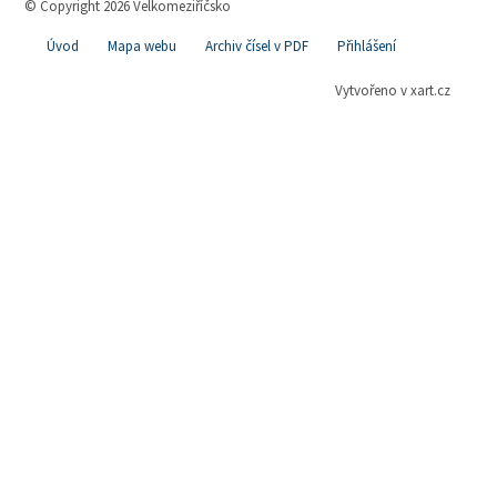
© Copyright 2026 Velkomeziříčsko
Úvod
Mapa webu
Archiv čísel v PDF
Přihlášení
Vytvořeno v xart.cz