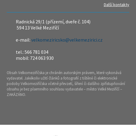
Další kontakty
Radnická 29/1 (přízemí, dveře č. 104)
594 13 Velké Meziříčí
e-mail:
velkomeziricsko@velkemezirici.cz
tel.: 566 781 034
mobil: 724 063 930
Obsah Velkomeziříčska je chráněn autorským právem, které vykonává
vydavatel. Jakékoliv užití článků a fotografií z tištěné či elektronické
podoby Velkomeziříčska včetně převzetí, šíření či dalšího zpřístupňování
obsahu je bez písemného souhlasu vydavatele – město Velké Meziříčí –
ZAKÁZÁNO.