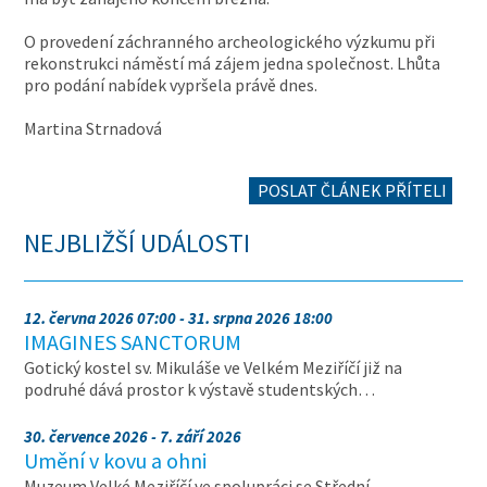
O provedení záchranného archeologického výzkumu při
rekonstrukci náměstí má zájem jedna společnost. Lhůta
pro podání nabídek vypršela právě dnes.
Martina Strnadová
POSLAT ČLÁNEK PŘÍTELI
NEJBLIŽŠÍ UDÁLOSTI
12. června 2026 07:00 - 31. srpna 2026 18:00
IMAGINES SANCTORUM
Gotický kostel sv. Mikuláše ve Velkém Meziříčí již na
podruhé dává prostor k výstavě studentských…
30. července 2026 - 7. září 2026
Umění v kovu a ohni
Muzeum Velké Meziříčí ve spolupráci se Střední