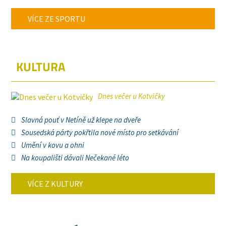
VÍCE ZE SPORTU
KULTURA
Dnes večer u Kotvičky
Slavná pouť v Netíně už klepe na dveře
Sousedská párty pokřtila nové místo pro setkávání
Umění v kovu a ohni
Na koupališti dávali Nečekané léto
VÍCE Z KULTURY