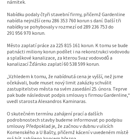
námitek.
Nabídku podaly čtyři stavební firmy, přičemž Gardenline
nabídla nejnižší cenu 286 353 760 korun s daní. Další tři
nabídky se pohybovaly v rozmezí od 289 236 753 do
291 956 970 korun.
Město zaplatí práce za 225 815 161 korun. K tomu se bude
patnácti miliony korun podílet i na rekonstrukci vodovodu
a splaškové kanalizace, za kterou Svaz vodovodů a
kanalizací Žďársko zaplatí 60 538 599 korun.
„Vzhledem k tomu, že nabídnutá cena je vyšší, než jsme
očekávali, bude muset nový limit zakázky schválit
zastupitelstvo města na svém zasedání 25. února. Teprve
pak bude následovat podpis smlouvy s firmou Gardenline,“
uvedl starosta Alexandros Kaminaras.
O skutečném termínu zahájení prací a dalších
podrobnostech stavby budeme informovat po podpisu
smlouvy. Předpoklad je, že začnou v dubnu v ulicích
Komenského a U Bašty, přičemž kácení v uvedeném místě
má být zahájeno koncem března.