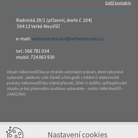
Další kontakty
Radnická 29/1 (přízemí, dveře č. 104)
594 13 Velké Meziříčí
e-mail:
velkomeziricsko@velkemezirici.cz
tel.: 566 781 034
mobil: 724 063 930
Obsah Velkomeziříčska je chráněn autorským právem, které vykonává
vydavatel. Jakékoliv užití článků a fotografií z tištěné či elektronické
podoby Velkomeziříčska včetně převzetí, šíření či dalšího zpřístupňování
obsahu je bez písemného souhlasu vydavatele – město Velké Meziříčí –
ZAKÁZÁNO.
Nastavení cookies
© Copyright 2026 Velkomeziříčsko