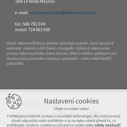
594 13 Velké Meziříčí
e-mail:
velkomeziricsko@velkemezirici.cz
tel.: 566 781 034
mobil: 724 063 930
Obsah Velkomeziříčska je chráněn autorským právem, které vykonává
vydavatel. Jakékoliv užití článků a fotografií z tištěné či elektronické
podoby Velkomeziříčska včetně převzetí, šíření či dalšího zpřístupňování
obsahu je bez písemného souhlasu vydavatele – město Velké Meziříčí –
ZAKÁZÁNO.
Nastavení cookies
© Copyright 2026 Velkomeziříčsko
Vítejte na našem webu!
Úvod
Mapa webu
Archiv čísel v PDF
Přihlášení
Potřebujeme nastavit cookies a související technologie, aby zobrazovaný
obsah odpovídal vašim potřebám a vy na webu nalezli přesně to, co
potřebujete. Soubory cookies používané na našem webu
nikdy neslouží
Vytvořeno v xart.cz