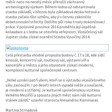
měsíc nato na necelý měsíc přerušil záchranný
archeologický výzkum. Během ledna už odstartovala
stavba základů, v březnu byla základová deska hotová a
stavba začala růst vzhůru, aby ji v červnu zakončilo
dobetonování střechy. Dalšího půl roku trvaly dokončovací
práce. V polovině prosince 2014 proběhla její úspěšná
kolaudace a v lednu se otevřela veřejnosti. Víceúčelový sál
Jupiter clubu získal ocenění Stavba Vysočiny 2014.
Celá přestavba vhodně propojila budovy č. 17 a 18, kde sídlí
kinosál, koncertní sál, loutkový sál, výstavní síň a
kanceláře a město a jeho obyvatelé získali moderní,
komplexní kulturně společenské centrum.
„Velké uznání patří všem, kteří se o výstavbu víceúčelového
sálu zasloužili. I po deseti letech vypadá svěže a současně,
je moderní a střídmý. Je kulturně společenskou vizitkou
Velkého Meziříčí a spousta jiných měst nám náš kulturní
stánek závidí,“ uzavřel starosta Alexandros Kaminaras.
Martina Strnadová