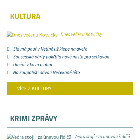
KULTURA
Dnes večer u Kotvičky
Slavná pouť v Netíně už klepe na dveře
Sousedská párty pokřtila nové místo pro setkávání
Umění v kovu a ohni
Na koupališti dávali Nečekané léto
VÍCE Z KULTURY
KRIMI ZPRÁVY
Vedra stojí i za únavou řidičů