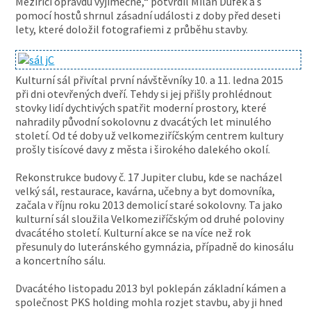
Meziříčí opravdu výjimečné,“ potvrdil Milan Dufek a s
pomocí hostů shrnul zásadní události z doby před deseti
lety, které doložil fotografiemi z průběhu stavby.
Kulturní sál přivítal první návštěvníky 10. a 11. ledna 2015
při dni otevřených dveří. Tehdy si jej přišly prohlédnout
stovky lidí dychtivých spatřit moderní prostory, které
nahradily původní sokolovnu z dvacátých let minulého
století. Od té doby už velkomeziříčským centrem kultury
prošly tisícové davy z města i širokého dalekého okolí.
Rekonstrukce budovy č. 17 Jupiter clubu, kde se nacházel
velký sál, restaurace, kavárna, učebny a byt domovníka,
začala v říjnu roku 2013 demolicí staré sokolovny. Ta jako
kulturní sál sloužila Velkomeziříčským od druhé poloviny
dvacátého století. Kulturní akce se na více než rok
přesunuly do luteránského gymnázia, případně do kinosálu
a koncertního sálu.
Dvacátého listopadu 2013 byl poklepán základní kámen a
společnost PKS holding mohla rozjet stavbu, aby ji hned