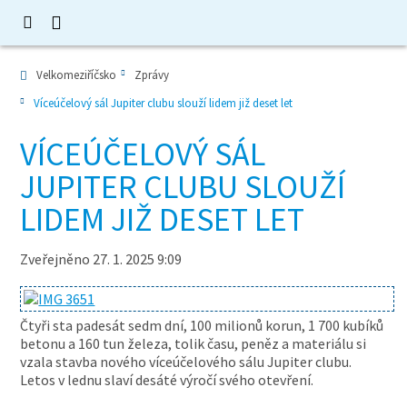
Velkomeziříčsko
Zprávy
Víceúčelový sál Jupiter clubu slouží lidem již deset let
VÍCEÚČELOVÝ SÁL
JUPITER CLUBU SLOUŽÍ
LIDEM JIŽ DESET LET
Zveřejněno 27. 1. 2025 9:09
Čtyři sta padesát sedm dní, 100 milionů korun, 1 700 kubíků
betonu a 160 tun železa, tolik času, peněz a materiálu si
vzala stavba nového víceúčelového sálu Jupiter clubu.
Letos v lednu slaví desáté výročí svého otevření.