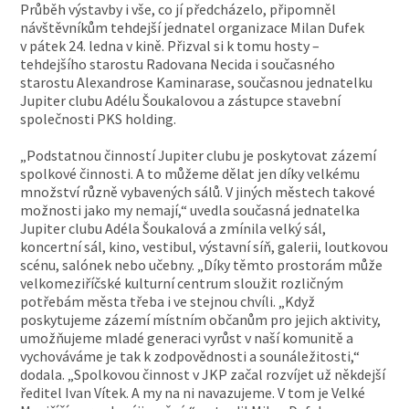
Průběh výstavby i vše, co jí předcházelo, připomněl
návštěvníkům tehdejší jednatel organizace Milan Dufek
v pátek 24. ledna v kině. Přizval si k tomu hosty –
tehdejšího starostu Radovana Necida i současného
starostu Alexandrose Kaminarase, současnou jednatelku
Jupiter clubu Adélu Šoukalovou a zástupce stavební
společnosti PKS holding.
„Podstatnou činností Jupiter clubu je poskytovat zázemí
spolkové činnosti. A to můžeme dělat jen díky velkému
množství různě vybavených sálů. V jiných městech takové
možnosti jako my nemají,“ uvedla současná jednatelka
Jupiter clubu Adéla Šoukalová a zmínila velký sál,
koncertní sál, kino, vestibul, výstavní síň, galerii, loutkovou
scénu, salónek nebo učebny. „Díky těmto prostorám může
velkomeziříčské kulturní centrum sloužit rozličným
potřebám města třeba i ve stejnou chvíli. „Když
poskytujeme zázemí místním občanům pro jejich aktivity,
umožňujeme mladé generaci vyrůst v naší komunitě a
vychováváme je tak k zodpovědnosti a sounáležitosti,“
dodala. „Spolkovou činnost v JKP začal rozvíjet už někdejší
ředitel Ivan Vítek. A my na ni navazujeme. V tom je Velké