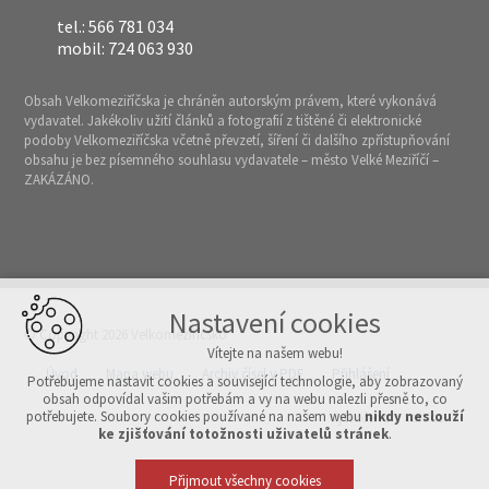
tel.: 566 781 034
mobil: 724 063 930
Obsah Velkomeziříčska je chráněn autorským právem, které vykonává
vydavatel. Jakékoliv užití článků a fotografií z tištěné či elektronické
podoby Velkomeziříčska včetně převzetí, šíření či dalšího zpřístupňování
obsahu je bez písemného souhlasu vydavatele – město Velké Meziříčí –
ZAKÁZÁNO.
Nastavení cookies
© Copyright 2026 Velkomeziříčsko
Vítejte na našem webu!
Úvod
Mapa webu
Archiv čísel v PDF
Přihlášení
Potřebujeme nastavit cookies a související technologie, aby zobrazovaný
obsah odpovídal vašim potřebám a vy na webu nalezli přesně to, co
potřebujete. Soubory cookies používané na našem webu
nikdy neslouží
Vytvořeno v xart.cz
ke zjišťování totožnosti uživatelů stránek
.
Přijmout všechny cookies