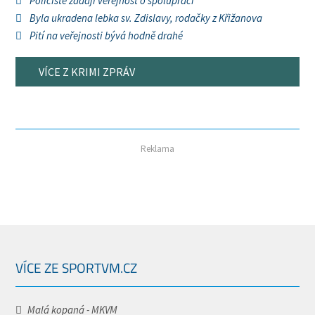
Policisté žádají veřejnost o spolupráci
Byla ukradena lebka sv. Zdislavy, rodačky z Křižanova
Pití na veřejnosti bývá hodně drahé
VÍCE Z KRIMI ZPRÁV
Reklama
VÍCE ZE SPORTVM.CZ
Malá kopaná - MKVM