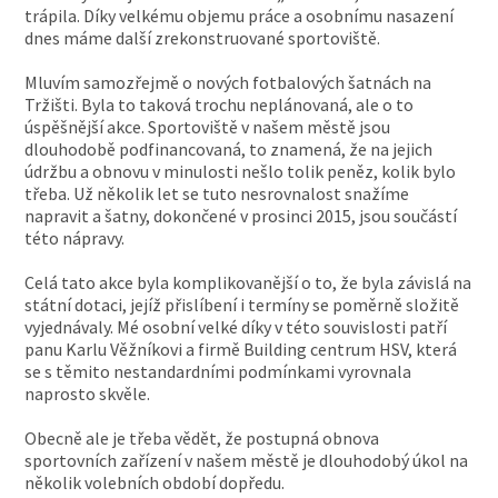
trápila. Díky velkému objemu práce a osobnímu nasazení
dnes máme další zrekonstruované sportoviště.
Mluvím samozřejmě o nových fotbalových šatnách na
Tržišti. Byla to taková trochu neplánovaná, ale o to
úspěšnější akce. Sportoviště v našem městě jsou
dlouhodobě podfinancovaná, to znamená, že na jejich
údržbu a obnovu v minulosti nešlo tolik peněz, kolik bylo
třeba. Už několik let se tuto nesrovnalost snažíme
napravit a šatny, dokončené v prosinci 2015, jsou součástí
této nápravy.
Celá tato akce byla komplikovanější o to, že byla závislá na
státní dotaci, jejíž přislíbení i termíny se poměrně složitě
vyjednávaly. Mé osobní velké díky v této souvislosti patří
panu Karlu Věžníkovi a firmě Building centrum HSV, která
se s těmito nestandardními podmínkami vyrovnala
naprosto skvěle.
Obecně ale je třeba vědět, že postupná obnova
sportovních zařízení v našem městě je dlouhodobý úkol na
několik volebních období dopředu.