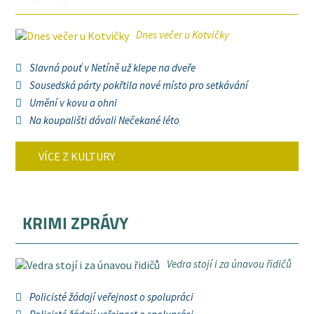
Dnes večer u Kotvičky
Slavná pouť v Netíně už klepe na dveře
Sousedská párty pokřtila nové místo pro setkávání
Umění v kovu a ohni
Na koupališti dávali Nečekané léto
VÍCE Z KULTURY
KRIMI ZPRÁVY
Vedra stojí i za únavou řidičů
Policisté žádají veřejnost o spolupráci