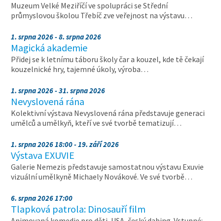
Muzeum Velké Meziříčí ve spolupráci se Střední
průmyslovou školou Třebíč zve veřejnost na výstavu…
1. srpna 2026 - 8. srpna 2026
Magická akademie
Přidej se k letnímu táboru školy čar a kouzel, kde tě čekají
kouzelnické hry, tajemné úkoly, výroba…
1. srpna 2026 - 31. srpna 2026
Nevyslovená rána
Kolektivní výstava Nevyslovená rána představuje generaci
umělců a umělkyň, kteří ve své tvorbě tematizují…
1. srpna 2026 18:00 - 19. září 2026
Výstava EXUVIE
Galerie Nemezis představuje samostatnou výstavu Exuvie
vizuální umělkyně Michaely Novákové. Ve své tvorbě…
6. srpna 2026 17:00
Tlapková patrola: Dinosauří film
Animovaná komedie pro děti, USA, český dabing. Vstupné: