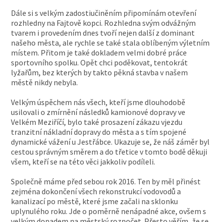
Dále si s velkým zadostiučiněním připomínám otevření
rozhledny na Fajtově kopci. Rozhledna svým odvážným
tvarem i provedením dnes tvoří nejen další z dominant
našeho města, ale rychle se také stala oblíbeným výletním
místem. Přitom je také dokladem velmi dobré práce
sportovního spolku. Opět chci poděkovat, tentokrát
lyžařům, bez kterých by takto pěkná stavba v našem
městě nikdy nebyla.
Velkým úspěchem nás všech, kteří jsme dlouhodobě
usilovali o zmírnění následků kamionové dopravy ve
Velkém Meziříčí, bylo také prosazení zákazu vjezdu
tranzitní nákladní dopravy do města a s tím spojené
dynamické vážení u Jestřábce. Ukazuje se, že náš záměr byl
cestou správným směrem a do třetice v tomto bodě děkuji
všem, kteří se na této věci jakkoliv podíleli.
Společně máme před sebou rok 2016. Ten by měl přinést
zejména dokončení všech rekonstrukcí vodovodů a
kanalizací po městě, které jsme začali na sklonku
uplynulého roku. Jde o poměrně nenápadné akce, ovšem s
velkým dopadem na městský rozpočet. Přesto věřím, že se