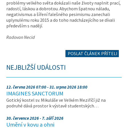
problémy velkého světa dokázali naše životy naplnit prací,
radostí, láskou a dobrotou. Abychom špatnou náladu,
negativismus a šíření falešného pesimismu zanechali
uplynulému roku 2015 a do toho nadcházejícího se dívali
především s nadějí.
Radovan Necid
POSLAT ČLÁNEK PŘÍTELI
NEJBLIŽŠÍ UDÁLOSTI
12. června 2026 07:00 - 31. srpna 2026 18:00
IMAGINES SANCTORUM
Gotický kostel sv. Mikuláše ve Velkém Meziříčí již na
podruhé dává prostor k výstavě studentských…
30. července 2026 - 7. září 2026
Umění v kovu a ohni