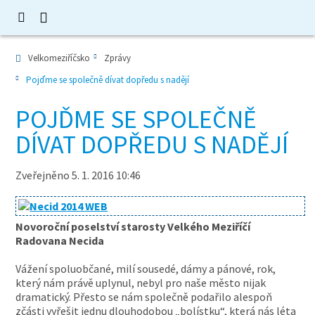
Velkomeziříčsko
Zprávy
Pojďme se společně dívat dopředu s nadějí
POJĎME SE SPOLEČNĚ
DÍVAT DOPŘEDU S NADĚJÍ
Zveřejněno 5. 1. 2016 10:46
Novoroční poselství starosty Velkého Meziříčí
Radovana Necida
Vážení spoluobčané, milí sousedé, dámy a pánové, rok,
který nám právě uplynul, nebyl pro naše město nijak
dramatický. Přesto se nám společně podařilo alespoň
zčásti vyřešit jednu dlouhodobou „bolístku“, která nás léta