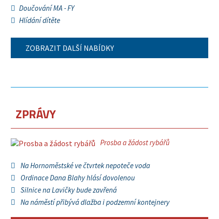
Doučování MA - FY
Hlídání dítěte
ZOBRAZIT DALŠÍ NABÍDKY
ZPRÁVY
Prosba a žádost rybářů
Na Hornoměstské ve čtvrtek nepoteče voda
Ordinace Dana Blahy hlásí dovolenou
Silnice na Lavičky bude zavřená
Na náměstí přibývá dlažba i podzemní kontejnery