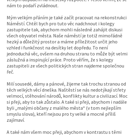
nám to podaří zvládnout.
Mým velkým přáním je také začít pracovat na rekonstrukci
Náměstí. Chtěl bych pro tuto věc nadchnout i kolegy
zastupitele tak, abychom mohli následně zahájit diskusi
všech obyvatel města. Naše náměstí je totiž mimořádně
hezký a důležitý prostor a máme příležitost určit jeho
vzhled i funkčnost na desítky let dopředu. To není
jednoduchá věc, ovšem na druhou stranu to může být velmi
záslužná a inspirující práce. Proto věřím, že s kolegy
zastupiteli ze všech politických stran najdeme společnou
řeč.
Milí sousedé, dámy a pánové, žijeme tak trochu stranou od
těch velkých věcí dneška. Naštěstí se nás nedotýkají střety
velmocí, stěhování národů, konflikty kultur a civilizací. Moc
si přeji, aby to tak zůstalo. A také si přeji, abychom i nadále
byli „malými občany z malého města“ (v tom nejlepším
smyslu slova), kteří nejsou pro ty velké a mocné příliš
zajímaví.
A také nám všem moc přeji, abychom v kontrastu s těmi