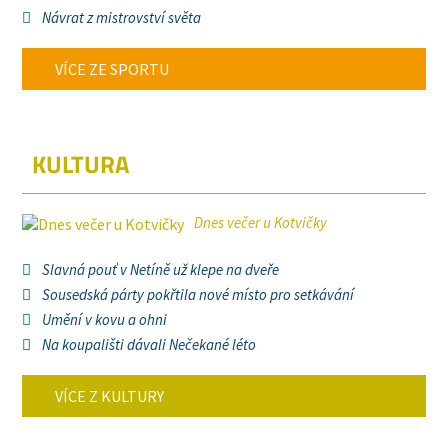
Návrat z mistrovství světa
VÍCE ZE SPORTU
KULTURA
Dnes večer u Kotvičky
Slavná pouť v Netíně už klepe na dveře
Sousedská párty pokřtila nové místo pro setkávání
Umění v kovu a ohni
Na koupališti dávali Nečekané léto
VÍCE Z KULTURY