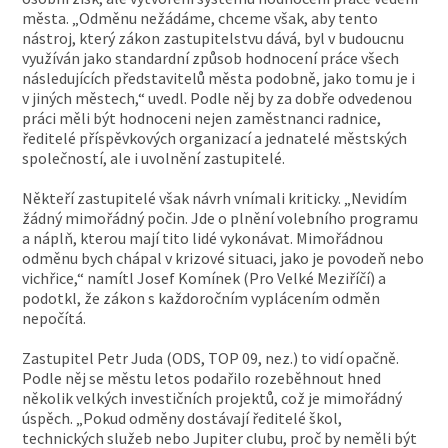
města. „Odměnu nežádáme, chceme však, aby tento
nástroj, který zákon zastupitelstvu dává, byl v budoucnu
využíván jako standardní způsob hodnocení práce všech
následujících představitelů města podobně, jako tomu je i
v jiných městech,“ uvedl. Podle něj by za dobře odvedenou
práci měli být hodnoceni nejen zaměstnanci radnice,
ředitelé příspěvkových organizací a jednatelé městských
společností, ale i uvolnění zastupitelé.
Někteří zastupitelé však návrh vnímali kriticky. „Nevidím
žádný mimořádný počin. Jde o plnění volebního programu
a náplň, kterou mají tito lidé vykonávat. Mimořádnou
odměnu bych chápal v krizové situaci, jako je povodeň nebo
vichřice,“ namítl Josef Komínek (Pro Velké Meziříčí) a
podotkl, že zákon s každoročním vyplácením odměn
nepočítá.
Zastupitel Petr Juda (ODS, TOP 09, nez.) to vidí opačně.
Podle něj se městu letos podařilo rozeběhnout hned
několik velkých investičních projektů, což je mimořádný
úspěch. „Pokud odměny dostávají ředitelé škol,
technických služeb nebo Jupiter clubu, proč by neměli být