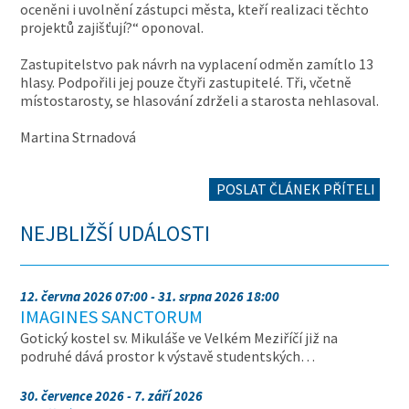
oceněni i uvolnění zástupci města, kteří realizaci těchto
projektů zajišťují?“ oponoval.
Zastupitelstvo pak návrh na vyplacení odměn zamítlo 13
hlasy. Podpořili jej pouze čtyři zastupitelé. Tři, včetně
místostarosty, se hlasování zdrželi a starosta nehlasoval.
Martina Strnadová
POSLAT ČLÁNEK PŘÍTELI
NEJBLIŽŠÍ UDÁLOSTI
12. června 2026 07:00 - 31. srpna 2026 18:00
IMAGINES SANCTORUM
Gotický kostel sv. Mikuláše ve Velkém Meziříčí již na
podruhé dává prostor k výstavě studentských…
30. července 2026 - 7. září 2026