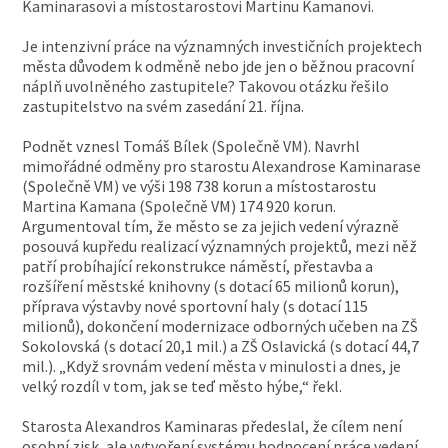
Kaminarasovi a místostarostovi Martinu Kamanovi.
Je intenzivní práce na významných investičních projektech
města důvodem k odměně nebo jde jen o běžnou pracovní
náplň uvolněného zastupitele? Takovou otázku řešilo
zastupitelstvo na svém zasedání 21. října.
Podnět vznesl Tomáš Bílek (Společně VM). Navrhl
mimořádné odměny pro starostu Alexandrose Kaminarase
(Společně VM) ve výši 198 738 korun a místostarostu
Martina Kamana (Společně VM) 174 920 korun.
Argumentoval tím, že město se za jejich vedení výrazně
posouvá kupředu realizací významných projektů, mezi něž
patří probíhající rekonstrukce náměstí, přestavba a
rozšíření městské knihovny (s dotací 65 milionů korun),
příprava výstavby nové sportovní haly (s dotací 115
milionů), dokončení modernizace odborných učeben na ZŠ
Sokolovská (s dotací 20,1 mil.) a ZŠ Oslavická (s dotací 44,7
mil.). „Když srovnám vedení města v minulosti a dnes, je
velký rozdíl v tom, jak se teď město hýbe,“ řekl.
Starosta Alexandros Kaminaras předeslal, že cílem není
osobní zisk, ale vytvoření systému hodnocení práce vedení