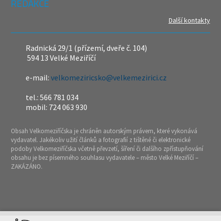
REDAKCE
Další kontakty
Radnická 29/1 (přízemí, dveře č. 104)
594 13 Velké Meziříčí
e-mail:
velkomeziricsko@velkemezirici.cz
tel.: 566 781 034
mobil: 724 063 930
Obsah Velkomeziříčska je chráněn autorským právem, které vykonává
vydavatel. Jakékoliv užití článků a fotografií z tištěné či elektronické
podoby Velkomeziříčska včetně převzetí, šíření či dalšího zpřístupňování
obsahu je bez písemného souhlasu vydavatele – město Velké Meziříčí –
ZAKÁZÁNO.