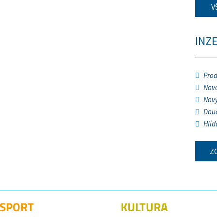
V
INZ
Prod
Nové
Nový
Douč
Hlíd
Z
SPORT
KULTURA