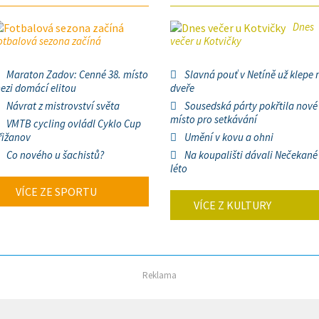
Dnes
otbalová sezona začíná
večer u Kotvičky
Maraton Zadov: Cenné 38. místo
Slavná pouť v Netíně už klepe 
ezi domácí elitou
dveře
Návrat z mistrovství světa
Sousedská párty pokřtila nové
místo pro setkávání
VMTB cycling ovládl Cyklo Cup
řižanov
Umění v kovu a ohni
Co nového u šachistů?
Na koupališti dávali Nečekané
léto
VÍCE ZE SPORTU
VÍCE Z KULTURY
Reklama