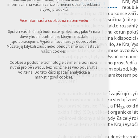
Kraj Vy
přihlášení, volby jazyka, apod.
informacím na vašem zařízení, měření obsahu, reklama
republi
a vývoj produktů.
prováděné od října 2015 do konce září
Volitelná cookies
analytická pro anonymizované vyhodnocení
kvality ovzduší v Kraji Vysočina (dále 
Více informací o cookies na našem webu
návštěvnosti
České republice, kde se takto rozsáhl
marketingová cookies (Google,Sklik)
náklady ve výši 5,8 milionu korun pokr
Správci vašich údajů bude naše společnost, jakož i naši
důvěryhodní partneři, se kterými neustále
Aktuálně má Kraj Vysočina k dispozici 
Více informací o cookies na našem webu
spolupracujeme. Vyjádření souhlasu je dobrovolné.
výsledky. „Měření potvrdilo, že Kraj Vy
Můžete jej kdykoli zrušit nebo obnovit změnou nastavení
v případě látek, se kterými se ovzduší 
vašich cookies.
benzo[a]pyren, byly na Vysočině namě
Přijmout všechny cookies
radní pro oblast životního prostředí a
Cookies a podobné technologie dělíme na technická:
nutná pro běh webu, bez nichž nelze web používat a
byly měřeny pouze během epizod, kdy 
volitelná. Do této části spadají analytická a
způsobené inverzním charakterem poč
Odmítnout vše
marketingová cookies.
ovlivnění.
Sledování kvality ovzduší zajišťují čtyř
předem vybrané lokality a sledují zneč
jsou prašné částice PM
, a PM
, oxid
10
2,5
oxid siřičitý (SO
), těkavé organické lá
2
výběrově dioxiny a aldehydy. Za celý
sezóně celkem 24 lokalit v Kraji Vysoči
Z aktuálních výsledků uvedených v ročn