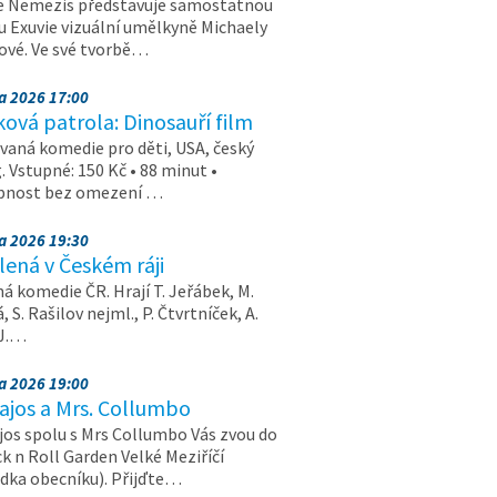
e Nemezis představuje samostatnou
u Exuvie vizuální umělkyně Michaely
vé. Ve své tvorbě…
na 2026 17:00
ová patrola: Dinosauří film
aná komedie pro děti, USA, český
. Vstupné: 150 Kč • 88 minut •
upnost bez omezení …
na 2026 19:30
ená v Českém ráji
á komedie ČR. Hrají T. Jeřábek, M.
 S. Rašilov nejml., P. Čtvrtníček, A.
 J.…
na 2026 19:00
ajos a Mrs. Collumbo
jos spolu s Mrs Collumbo Vás zvou do
k n Roll Garden Velké Meziříčí
dka obecníku). Přijďte…