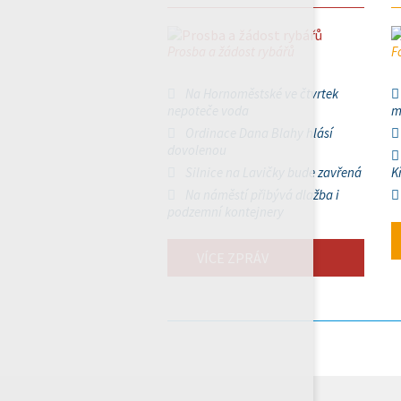
Prosba a žádost rybářů
F
Na Hornoměstské ve čtvrtek
nepoteče voda
m
Ordinace Dana Blahy hlásí
dovolenou
Silnice na Lavičky bude zavřená
K
Na náměstí přibývá dlažba i
podzemní kontejnery
VÍCE ZPRÁV