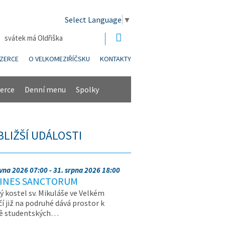
Select Language
▼
| svátek má Oldřiška
NZERCE
O VELKOMEZIŘÍČSKU
KONTAKTY
erce
Denní menu
Spolky
BLIŽŠÍ UDÁLOSTI
rvna 2026 07:00 - 31. srpna 2026 18:00
INES SANCTORUM
ý kostel sv. Mikuláše ve Velkém
čí již na podruhé dává prostor k
vě studentských…