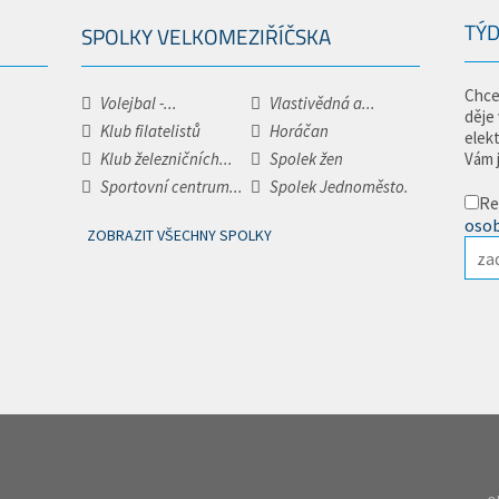
TÝD
SPOLKY VELKOMEZIŘÍČSKA
Chce
Volejbal -...
Vlastivědná a...
děje
Klub filatelistů
Horáčan
elek
Klub železničních...
Spolek žen
Vám 
Sportovní centrum...
Spolek Jednoměsto.
Re
osob
ZOBRAZIT VŠECHNY SPOLKY