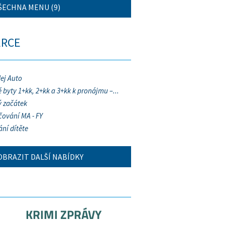
ŠECHNA MENU (9)
ERCE
ej Auto
 byty 1+kk, 2+kk a 3+kk k pronájmu –...
 začátek
ování MA - FY
ání dítěte
OBRAZIT DALŠÍ NABÍDKY
KRIMI ZPRÁVY