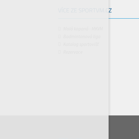
VÍCE ZE SPORTVM.CZ
Malá kopaná - MKVM
Badmintonová liga
Katalog sportovišť
Rezervace