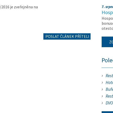
/2016 je zveřejněna na
7. srp
Hosp
Hospod
bonuso
otest
POSLAT ČLÁNEK PŘÍTELI
Z
Pol
Res
Hote
Buf
Res
DVO