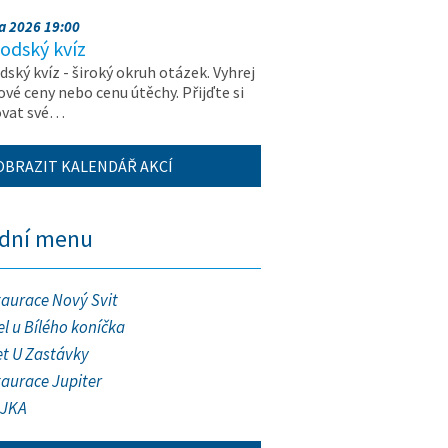
na 2026 19:00
odský kvíz
ský kvíz - široký okruh otázek. Vyhrej
vé ceny nebo cenu útěchy. Přijďte si
ovat své…
OBRAZIT KALENDÁŘ AKCÍ
ední menu
taurace Nový Svit
l u Bílého koníčka
et U Zastávky
taurace Jupiter
JKA