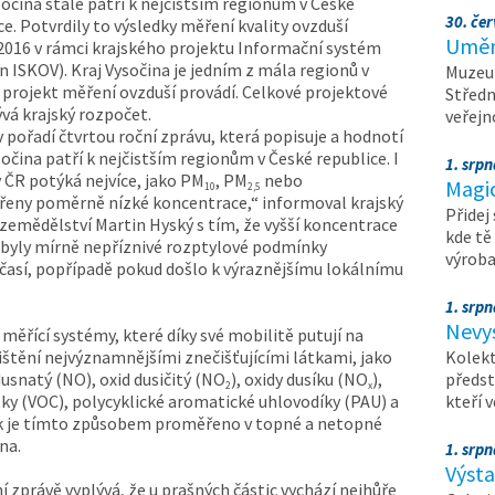
sočina stále patří k nejčistším regionům v České
30. čer
ce. Potvrdily to výsledky měření kvality ovzduší
Umění
 2016 v rámci krajského projektu Informační systém
jen ISKOV). Kraj Vysočina je jedním z mála regionů v
Muzeum
ý projekt měření ovzduší provádí. Celkové projektové
Středn
ývá krajský rozpočet.
veřejn
v pořadí čtvrtou roční zprávu, která popisuje a hodnotí
sočina patří k nejčistším regionům v České republice. I
1. srpn
v ČR potýká nejvíce, jako PM
, PM
nebo
Magi
10
2,5
řeny poměrně nízké koncentrace,“ informoval krajský
Přidej
 zemědělství Martin Hyský s tím, že vyšší koncentrace
kde tě
byly mírně nepříznivé rozptylové podmínky
výrob
así, popřípadě pokud došlo k výraznějšímu lokálnímu
1. srpn
Nevy
i měřící systémy, které díky své mobilitě putují na
ištění nejvýznamnějšími znečišťujícími látkami, jako
Kolekt
 dusnatý (NO), oxid dusičitý (NO
), oxidy dusíku (NO
),
předst
2
x
tky (VOC), polycyklické aromatické uhlovodíky (PAU) a
kteří 
 rok je tímto způsobem proměřeno v topné a netopné
na.
1. srpn
Výst
í zprávě vyplývá, že u prašných částic vychází nejhůře