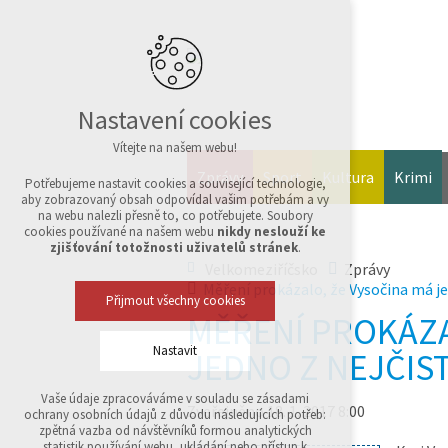
Nastavení cookies
Vítejte na našem webu!
Zprávy
Sport
Kultura
Krimi
Potřebujeme nastavit cookies a související technologie,
aby zobrazovaný obsah odpovídal vašim potřebám a vy
na webu nalezli přesně to, co potřebujete. Soubory
cookies používané na našem webu
nikdy neslouží ke
zjišťování totožnosti uživatelů stránek
.
Velkomeziříčsko
Zprávy
Měření prokázalo, že Vysočina má je
Přijmout všechny cookies
MĚŘENÍ PROKÁZA
Nastavit
JEDNO Z NEJČIS
Vaše údaje zpracováváme v souladu se zásadami
Technická cookies
Zveřejněno 18. 1. 2017 8:00
ochrany osobních údajů z důvodu následujících potřeb:
nutná pro provozování webu
zpětná vazba od návštěvníků formou analytických
udržení kontextu stránek (session): případná
statistik používání webu, ukládání nebo přístup k