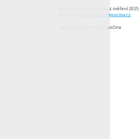
Kompletní roční zpráva z měření 2015
stránkách
www.ovzdusivysocina.cz
.
Tisková zpráva Kraje Vysočina