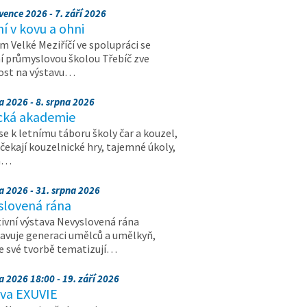
vence 2026 - 7. září 2026
 v kovu a ohni
 Velké Meziříčí ve spolupráci se
í průmyslovou školou Třebíč zve
ost na výstavu…
a 2026 - 8. srpna 2026
cká akademie
 se k letnímu táboru školy čar a kouzel,
 čekají kouzelnické hry, tajemné úkoly,
a…
a 2026 - 31. srpna 2026
slovená rána
ivní výstava Nevyslovená rána
avuje generaci umělců a umělkyň,
ve své tvorbě tematizují…
a 2026 18:00 - 19. září 2026
ava EXUVIE