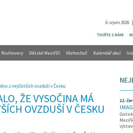
6. srpen 2026 
TVOŘTE S NÁMI
I
Rozhovory
Dětské Meziříčí
Všehochuť
Kalendář akcí
Inz
NEJ
dno z nejčistších ovzduší v Česku
LO, ŽE VYSOČINA MÁ
12. če
TŠÍCH OVZDUŠÍ V ČESKU
IMAG
Gotick
Meziří
výsta