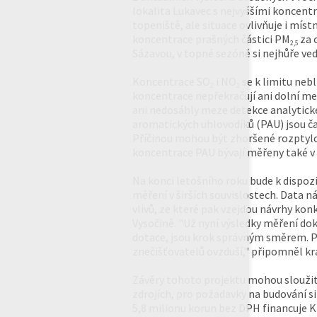
lokalita Lukavec s nejvyššími koncent
topeniště, ale situace ovlivňuje i míst
koncentrace prašných částici PM
za 
2,5
Sázavou, v topné sezóně si nejhůře ved
Koncentrace SO
i NO
se k limitu nebl
2
2
koncentrace nepřekračují ani dolní m
ani nedosáhly meze detekce analytick
aromatických uhlovodíků (PAU) jsou ča
Příčinou mohou být zhoršené rozptylo
koncentrace PAU bývají měřeny také v L
Na konci letošního roku bude k dispoz
měření v širších souvislostech. Data 
vlivů, ze které pak vzejdou návrhy kon
Vysočině. "Už nyní výsledky měření dok
dotace, jsou krok správným směrem. P
znečišťovatelů ovzduší," připomněl kra
Závěry tohoto projektu mohou sloužit
zdrojích, pro požadavky na budování si
5,8 milionu korun bez DPH financuje Kr