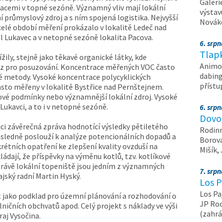
Galeri
racemi v topné sezóně. Významný vliv mají lokální
výstav
ní průmyslový zdroj a s ním spojená logistika. Nejvyšší
Nováko
celé období měření prokázalo v lokalitě Ledeč nad
l Lukavec a v netopné sezóně lokalita Pacova.
6. srp
Tlapk
ížily, stejně jako těkavé organické látky, kde
Animov
ez pro posuzování. Koncentrace měřených VOC často
dabing
é metody. Vysoké koncentrace polycyklických
příst
sto měřeny v lokalitě Bystřice nad Pernštejnem.
vé podmínky nebo významnější lokální zdroj. Vysoké
ukavci, a to i v netopné sezóně.
6. srp
Dovol
ici závěrečná zpráva hodnotící výsledky pětiletého
Rodinn
následně poslouží k analýze potencionálních dopadů a
Borová,
krétních opatření ke zlepšení kvality ovzduší na
Mišík,
ládají, že příspěvky na výměnu kotlů, tzv. kotlíkové
rávě lokální topeniště jsou jedním z významných
7. srp
jský radní Martin Hyský.
Los P
Los Pa
 jako podklad pro územní plánování a rozhodování o
JP Roc
lničních obchvatů apod. Celý projekt s náklady ve výši
(zahrá
aj Vysočina.