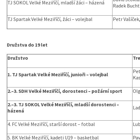
TJ SOKOL Velké Meziříčí, mladší žáci – házená
Radek Bucht
TJ Spartak Velké Meziříčí, žáci – volejbal
Petr Vašíček,
Družstva do 19 let
Družstvo
Tr
Pet
1. TJ Spartak Velké Meziříčí, junioři – volejbal
Ka
2.–3. SDH Velké Meziříčí, dorostenci – požární sport
Olg
2.–3. TJ SOKOL Velké Meziříčí,
mladší dorostenci –
Lad
házená
4. FC Velké Meziříčí, starší dorost – fotbal
Lub
5. BK Velké Meziříčí, kadeti U19 – basketbal
Pav