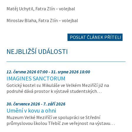
Matěj Uchytil, Fatra Zlín – volejbal
Miroslav Blaha, Fatra Zlín – volejbal
POSLAT ČLÁNEK PŘÍTELI
NEJBLIŽŠÍ UDÁLOSTI
12. června 2026 07:00 - 31. srpna 2026 18:00
IMAGINES SANCTORUM
Gotický kostel sv. Mikuláše ve Velkém Meziříčí již na
podruhé dává prostor k výstavě studentských…
30. července 2026 - 7. září 2026
Umění v kovu a ohni
Muzeum Velké Meziříčí ve spolupráci se Střední
průmyslovou školou Třebíč zve veřejnost na výstavu…