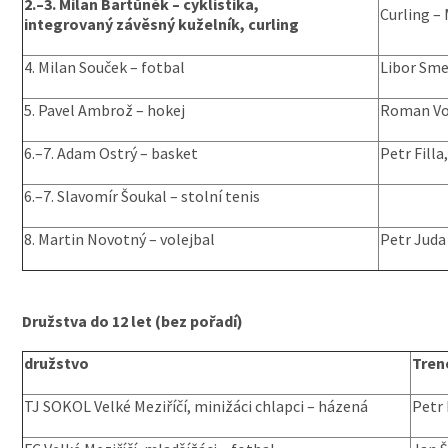
2.–3. Milan Bartůněk – cyklistika,
Curling –
integrovaný závěsný kuželník, curling
4. Milan Souček – fotbal
Libor Sme
5. Pavel Ambrož – hokej
Roman Vo
6.–7. Adam Ostrý – basket
Petr Fill
6.–7. Slavomír Šoukal – stolní tenis
8. Martin Novotný – volejbal
Petr Juda
Družstva do 12 let (bez pořadí)
družstvo
zkopírováno z Velkomeziricska
Tren
TJ SOKOL Velké Meziříčí, minižáci chlapci – házená
Petr