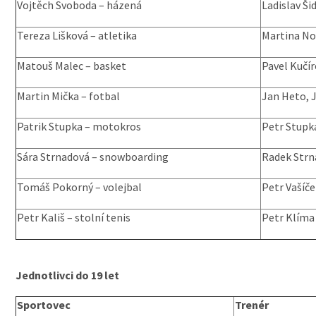
Vojtěch Svoboda – házená
Ladislav Ši
Tereza Lišková – atletika
Martina N
Matouš Malec – basket
Pavel Kučí
Martin Mička – fotbal
Jan Heto, 
Patrik Stupka – motokros
Petr Stupk
Sára Strnadová – snowboarding
Radek Strn
Tomáš Pokorný – volejbal
Petr Vašíč
Petr Kališ – stolní tenis
Petr Klíma
Jednotlivci do 19 let
Sportovec
Trenér