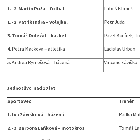
1.–2. Martin Puža – fotbal
Luboš Klimeš
1.–2. Patrik Indra – volejbal
Petr Juda
3. Tomáš Doležal – basket
Pavel Kučírek, 
4. Petra Macková – atletika
Ladislav Urban
5. Andrea Rymešová – házená
Vincenc Záviška
Jednotlivci nad 19 let
Sportovec
zkopírováno z Velkomeziricska
Trenér
1. Iva Závišková – házená
Radka Ma
2.–3. Barbora Laňková – motokros
Tomáš La