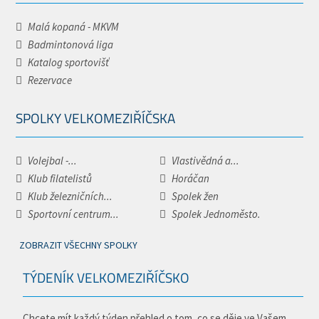
Malá kopaná - MKVM
Badmintonová liga
Katalog sportovišť
Rezervace
SPOLKY VELKOMEZIŘÍČSKA
Volejbal -...
Vlastivědná a...
Klub filatelistů
Horáčan
Klub železničních...
Spolek žen
Sportovní centrum...
Spolek Jednoměsto.
ZOBRAZIT VŠECHNY SPOLKY
TÝDENÍK VELKOMEZIŘÍČSKO
Chcete mít každý týden přehled o tom, co se děje ve Vašem