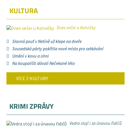
KULTURA
Dnes večer u Kotvičky
Slavná pouť v Netíně už klepe na dveře
Sousedská párty pokřtila nové místo pro setkávání
Umění v kovu a ohni
Na koupališti dávali Nečekané léto
VÍCE Z KULTURY
KRIMI ZPRÁVY
Vedra stojí i za únavou řidičů