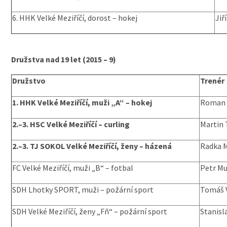
6. HHK Velké Meziříčí, dorost – hokej
Jiř
Družstva nad 19 let (2015 – 9)
Družstvo
Trenér
1. HHK Velké Meziříčí, muži „A“ – hokej
Roman 
2.–3. HSC Velké Meziříčí – curling
Martin 
2.–3. TJ SOKOL Velké Meziříčí, ženy – házená
Radka 
FC Velké Meziříčí, muži „B“ – fotbal
Petr Mu
SDH Lhotky SPORT, muži – požární sport
Tomáš 
SDH Velké Meziříčí, ženy „Fň“ – požární sport
Stanisl