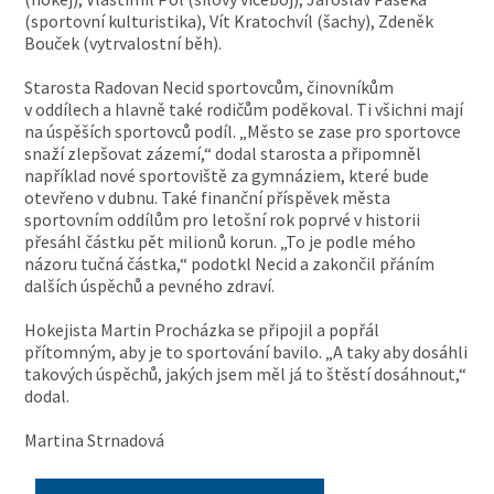
(sportovní kulturistika), Vít Kratochvíl (šachy), Zdeněk
Bouček (vytrvalostní běh).
Starosta Radovan Necid sportovcům, činovníkům
v oddílech a hlavně také rodičům poděkoval. Ti všichni mají
na úspěších sportovců podíl. „Město se zase pro sportovce
snaží zlepšovat zázemí,“ dodal starosta a připomněl
například nové sportoviště za gymnáziem, které bude
otevřeno v dubnu. Také finanční příspěvek města
sportovním oddílům pro letošní rok poprvé v historii
přesáhl částku pět milionů korun. „To je podle mého
názoru tučná částka,“ podotkl Necid a zakončil přáním
dalších úspěchů a pevného zdraví.
Hokejista Martin Procházka se připojil a popřál
přítomným, aby je to sportování bavilo. „A taky aby dosáhli
takových úspěchů, jakých jsem měl já to štěstí dosáhnout,“
dodal.
Martina Strnadová