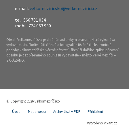
e-mail:
velkomeziricsko@velkemezirici.cz
tel.: 566 781 034
mobil: 724 063 930
Obsah Velkomeziříčska je chráněn autorským právem, které vykonává
vydavatel. Jakékoliv užití článků a fotografií z tištěné či elektronické
podoby Velkomeziříčska včetně převzetí, šíření či dalšího zpřístupňování
obsahu je bez písemného souhlasu vydavatele – město Velké Meziříčí –
ZAKÁZÁNO.
© Copyright 2026 Velkomeziříčsko
Úvod
Mapa webu
Archiv čísel v PDF
Přihlášení
Vytvořeno v xart.cz