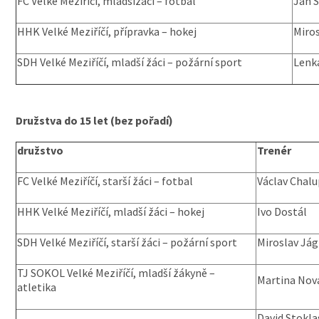
FC Velké Meziříčí, mladšížáci – fotbal
Jan Š
HHK Velké Meziříčí, přípravka – hokej
Miro
SDH Velké Meziříčí, mladší žáci – požární sport
Lenka
Družstva do 15 let (bez pořadí)
družstvo
Trenér
FC Velké Meziříčí, starší žáci – fotbal
Václav Chalu
HHK Velké Meziříčí, mladší žáci – hokej
Ivo Dostál
SDH Velké Meziříčí, starší žáci – požární sport
Miroslav Jág
TJ SOKOL Velké Meziříčí, mladší žákyně –
Martina Nov
atletika
David Stoklas