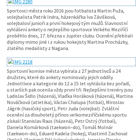
Sportovci města roku 2016 jsou fotbalista Martin Puža,
volejbalista Patrik Indra, házenkářka Iva Závišková,
volejbaloví junioři a první hokejový tým mužů. Slavnostní
vyhlášení ankety o nejlepšího sportovce Velkého Meziříčí
proběhlo dnes, 17. března v Jupiter clubu. Ocenění přebírali
diplomy mimo jiné i z rukou hokejisty Martina Procházky,
zlatého medailisty z Nagana.
Sportovní komise města vybírala z 27 jednotlivců a 24
družstev, které do ankety nominovaly jejich oddíly.
Jednotlivce a kategorie do 12 a 15 let vyhlásila bez pořadí,
u starších pak ocenila vždy první tři. Nejlepšími trenéry jsou
Ladislav Šidlo (házená), Vlaďka Horáková (házená), Martina
Nováčková (atletika), Václav Chalupa (fotbal), Miroslav
Jágrik (hasičský sport), Petr Juda (volejbal). Zvláštní
ocenění za dlouholetý přínos velkomeziříčskému sportu
získali Stanislav Raus (házená), Petr Ostrý (fotbal),
Daniela Komárková (taekwon–do), Tomáš Molnár
(taekwon–do), Eduard Kadela (hokej), Vlastimil Zachoval
(hokej), Vlastimil Pól (silový víceboj), Jaroslav Paseka