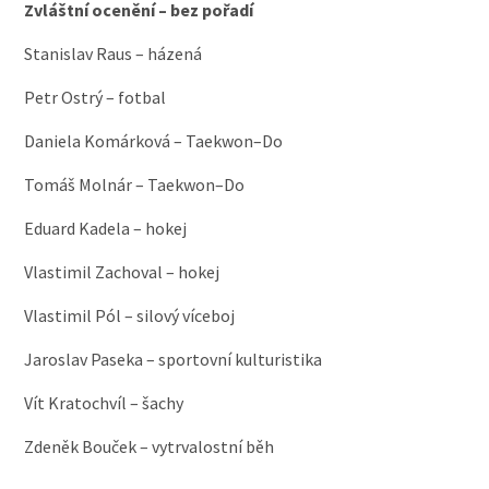
Zvláštní ocenění – bez pořadí
Stanislav Raus – házená
Petr Ostrý – fotbal
Daniela Komárková – Taekwon–Do
Tomáš Molnár – Taekwon–Do
Eduard Kadela – hokej
zkopírováno z Velkomeziricska
Vlastimil Zachoval – hokej
Vlastimil Pól – silový víceboj
Jaroslav Paseka – sportovní kulturistika
Vít Kratochvíl – šachy
Zdeněk Bouček – vytrvalostní běh