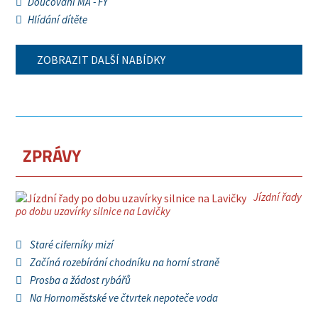
Doučování MA - FY
Hlídání dítěte
ZOBRAZIT DALŠÍ NABÍDKY
ZPRÁVY
Jízdní řady
po dobu uzavírky silnice na Lavičky
Staré ciferníky mizí
Začíná rozebírání chodníku na horní straně
Prosba a žádost rybářů
Na Hornoměstské ve čtvrtek nepoteče voda