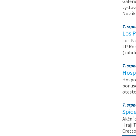
Galeri
výstav
Nováko
7. srp
Los P
Los Pa
JP Roc
(zahrá
7. srp
Hosp
Hospod
bonuso
otest
7. srp
Spide
Akční 
Hrají T
Crett