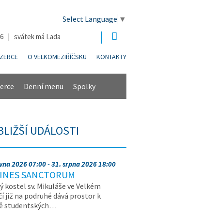
Select Language
▼
26 | svátek má Lada
NZERCE
O VELKOMEZIŘÍČSKU
KONTAKTY
erce
Denní menu
Spolky
BLIŽŠÍ UDÁLOSTI
rvna 2026 07:00 - 31. srpna 2026 18:00
INES SANCTORUM
ý kostel sv. Mikuláše ve Velkém
čí již na podruhé dává prostor k
vě studentských…