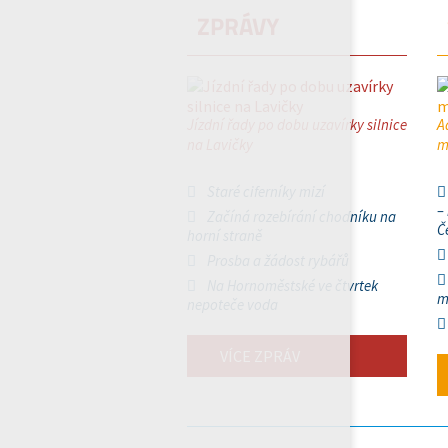
ZPRÁVY
Jízdní řady po dobu uzavírky silnice
A
na Lavičky
m
Staré ciferníky mizí
–
Začíná rozebírání chodníku na
Č
horní straně
Prosba a žádost rybářů
Na Hornoměstské ve čtvrtek
m
nepoteče voda
VÍCE ZPRÁV