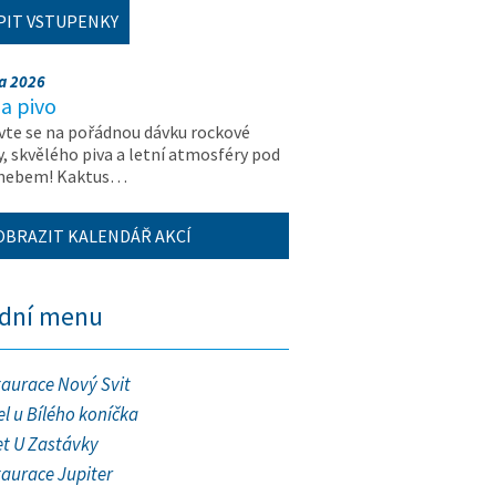
PIT VSTUPENKY
na 2026
a pivo
vte se na pořádnou dávku rockové
, skvělého piva a letní atmosféry pod
 nebem! Kaktus…
OBRAZIT KALENDÁŘ AKCÍ
ední menu
taurace Nový Svit
l u Bílého koníčka
et U Zastávky
taurace Jupiter