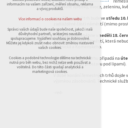
řemesln
přihlášení, volby jazyka, apod.
informacím na vašem zařízení, měření obsahu, reklama
řemeslné výrobky, ovoce, zeleninu, kvě
a vývoj produktů.
Volitelná cookies
analytická pro anonymizované vyhodnocení
Jarní řemeslný trh bude ve
středu 10.
Více informací o cookies na našem webu
návštěvnosti
zadlážděné části náměstí (mimo prost
marketingová cookies (Google,Sklik)
Správci vašich údajů bude naše společnost, jakož i naši
důvěryhodní partneři, se kterými neustále
Trh o pouti proběhne v
neděli 18. čer
Více informací o cookies na našem webu
spolupracujeme. Vyjádření souhlasu je dobrovolné.
zadlážděné části náměstí, která nebud
Můžete jej kdykoli zrušit nebo obnovit změnou nastavení
Radnická a Komenského.
vašich cookies.
Přijmout všechny cookies
Termín vánočního trhu připadá na
úte
Cookies a podobné technologie dělíme na technická:
nutná pro běh webu, bez nichž nelze web používat a
náměstí (mimo prostoru pod lipami).
volitelná. Do této části spadají analytická a
Odmítnout vše
marketingová cookies.
V době konání řemeslných trhů dojde v 
výjimkou zásobování). Technické služb
-red-