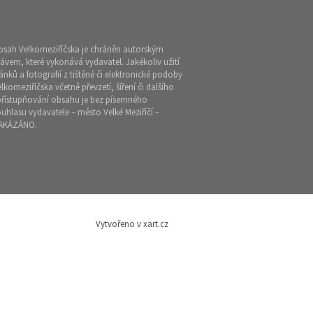
bsah Velkomeziříčska je chráněn autorským
ávem, které vykonává vydavatel. Jakékoliv užití
ánků a fotografií z tištěné či elektronické podoby
lkomeziříčska včetně převzetí, šíření či dalšího
přístupňování obsahu je bez písemného
uhlasu vydavatele – město Velké Meziříčí –
AKÁZÁNO.
Vytvořeno v xart.cz