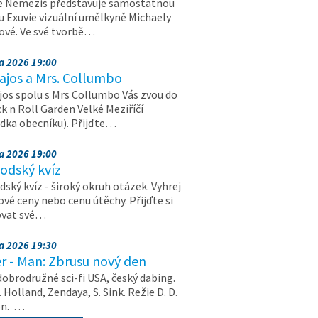
e Nemezis představuje samostatnou
u Exuvie vizuální umělkyně Michaely
vé. Ve své tvorbě…
na 2026 19:00
ajos a Mrs. Collumbo
jos spolu s Mrs Collumbo Vás zvou do
k n Roll Garden Velké Meziříčí
dka obecníku). Přijďte…
na 2026 19:00
odský kvíz
ský kvíz - široký okruh otázek. Vyhrej
vé ceny nebo cenu útěchy. Přijďte si
ovat své…
na 2026 19:30
r - Man: Zbrusu nový den
dobrodružné sci-fi USA, český dabing.
. Holland, Zendaya, S. Sink. Režie D. D.
on. …