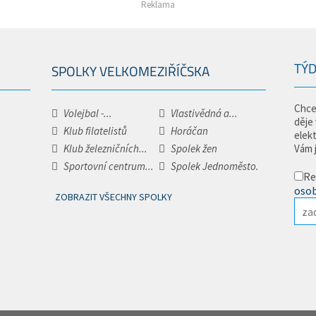
Reklama
TÝD
SPOLKY VELKOMEZIŘÍČSKA
Chce
Volejbal -...
Vlastivědná a...
děje
Klub filatelistů
Horáčan
elek
Klub železničních...
Spolek žen
Vám 
Sportovní centrum...
Spolek Jednoměsto.
Re
osob
ZOBRAZIT VŠECHNY SPOLKY