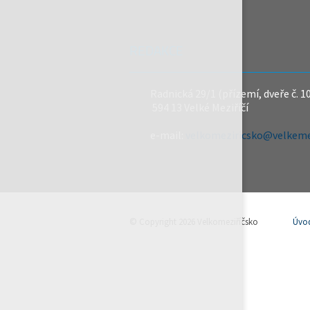
REDAKCE
Radnická 29/1 (přízemí, dveře č. 1
594 13 Velké Meziříčí
e-mail:
velkomeziricsko@velkemez
© Copyright 2026 Velkomeziříčsko
Úvo