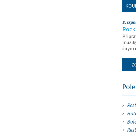
KOU
8. srp
Rock 
Připra
muziky
širým
Z
Pol
Res
Hote
Buf
Res