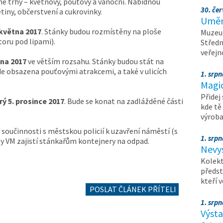
é trhy – květnový, pouťový a vánoční. Nabídnou
30. čer
tiny, občerstvení a cukrovinky.
Umění
 května 2017
. Stánky budou rozmístěny na ploše
Muzeum
oru pod lipami).
Středn
veřejn
vna 2017
ve větším rozsahu. Stánky budou stát na
e obsazena pouťovými atrakcemi, a také v ulicích
1. srpn
Magi
Přidej
rý 5. prosince 2017
. Bude se konat na zadlážděné části
kde tě
výrob
součinnosti s městskou policií k uzavření náměstí (s
1. srpn
y VM zajistí stánkařům kontejnery na odpad.
Nevy
Kolekt
předst
kteří 
POSLAT ČLÁNEK PŘÍTELI
1. srpn
Výst