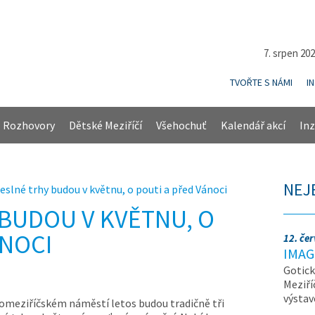
7. srpen 20
TVOŘTE S NÁMI
I
Rozhovory
Dětské Meziříčí
Všehochuť
Kalendář akcí
Inz
NEJ
slné trhy budou v květnu, o pouti a před Vánoci
BUDOU V KVĚTNU, O
ÁNOCI
12. če
IMAG
Gotick
Meziří
výsta
omeziříčském náměstí letos budou tradičně tři