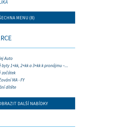
JKA
ŠECHNA MENU (8)
ERCE
ej Auto
 byty 1+kk, 2+kk a 3+kk k pronájmu –...
 začátek
ování MA - FY
ání dítěte
OBRAZIT DALŠÍ NABÍDKY