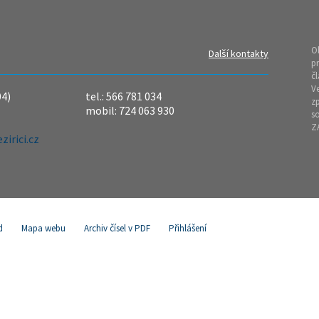
O
Další kontakty
pr
čl
Ve
04)
tel.: 566 781 034
z
mobil: 724 063 930
so
Z
irici.cz
d
Mapa webu
Archiv čísel v PDF
Přihlášení