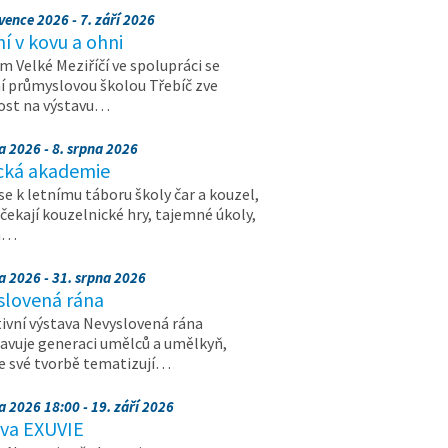
vence 2026 - 7. září 2026
 v kovu a ohni
 Velké Meziříčí ve spolupráci se
í průmyslovou školou Třebíč zve
ost na výstavu…
a 2026 - 8. srpna 2026
cká akademie
 se k letnímu táboru školy čar a kouzel,
 čekají kouzelnické hry, tajemné úkoly,
a…
a 2026 - 31. srpna 2026
slovená rána
ivní výstava Nevyslovená rána
avuje generaci umělců a umělkyň,
ve své tvorbě tematizují…
a 2026 18:00 - 19. září 2026
ava EXUVIE