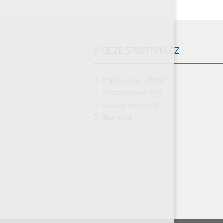
VÍCE ZE SPORTVM.CZ
Malá kopaná - MKVM
Badmintonová liga
Katalog sportovišť
Rezervace