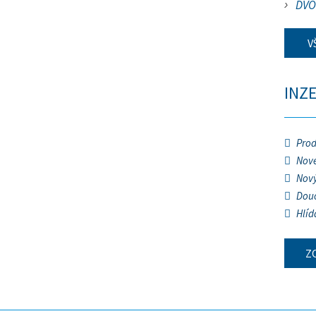
DVO
V
INZ
Prod
Nové
Nový
Douč
Hlíd
Z