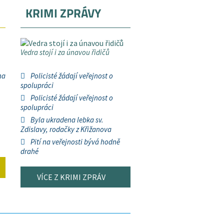
KRIMI ZPRÁVY
Vedra stojí i za únavou řidičů
na
Policisté žádají veřejnost o
spolupráci
Policisté žádají veřejnost o
spolupráci
Byla ukradena lebka sv.
Zdislavy, rodačky z Křižanova
Pití na veřejnosti bývá hodně
drahé
VÍCE Z KRIMI ZPRÁV