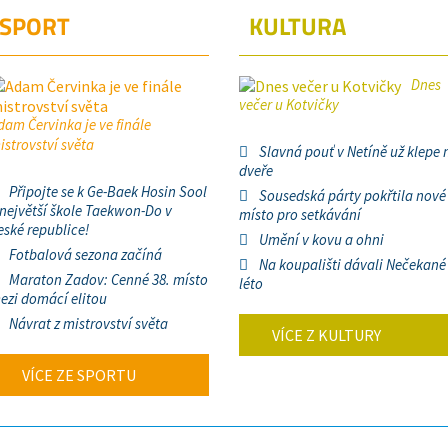
SPORT
KULTURA
Dnes
večer u Kotvičky
dam Červinka je ve finále
istrovství světa
Slavná pouť v Netíně už klepe 
dveře
Připojte se k Ge-Baek Hosin Sool
Sousedská párty pokřtila nové
 největší škole Taekwon-Do v
místo pro setkávání
eské republice!
Umění v kovu a ohni
Fotbalová sezona začíná
Na koupališti dávali Nečekané
Maraton Zadov: Cenné 38. místo
léto
ezi domácí elitou
Návrat z mistrovství světa
VÍCE Z KULTURY
VÍCE ZE SPORTU