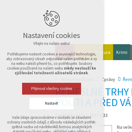
Nastavení cookies
Vítejte na našem webu!
Zprávy
Sport
Kultura
Krimi
Potřebujeme nastavit cookies a související technologie,
aby zobrazovaný obsah odpovídal vašim potřebám a vy
na webu nalezli přesně to, co potřebujete. Soubory
cookies používané na našem webu
nikdy neslouží ke
zjišťování totožnosti uživatelů stránek
.
Velkomeziříčsko
Zprávy
Řeme
ŘEMESLNÉ TRHY 
Přijmout všechny cookies
POUTI A PŘED V
Nastavit
Zveřejněno 17. 3. 2017 9:33
Vaše údaje zpracováváme v souladu se zásadami
Technická cookies
ochrany osobních údajů z důvodu následujících potřeb:
nutná pro provozování webu
Na velk
zpětná vazba od návštěvníků formou analytických
udržení kontextu stránek (session): případná
statistik používání webu, ukládání nebo přístup k