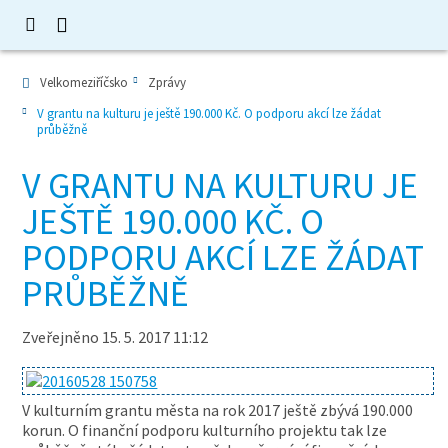
Velkomeziříčsko
Zprávy
V grantu na kulturu je ještě 190.000 Kč. O podporu akcí lze žádat
průběžně
V GRANTU NA KULTURU JE
JEŠTĚ 190.000 KČ. O
PODPORU AKCÍ LZE ŽÁDAT
PRŮBĚŽNĚ
Zveřejněno 15. 5. 2017 11:12
V kulturním grantu města na rok 2017 ještě zbývá 190.000
korun. O finanční podporu kulturního projektu tak lze