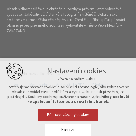
Obsah Velkomeziříčska je chráněn autorským právem, které vykonává
vydavatel. Jakékoliv užití článků a fotografií z tištěné či elektronické
podoby Velkomeziříčska včetně převzetí, šíření či dalšího zpřístupňování
obsahu je bez písemného souhlasu vydavatele – město Velké Meziříčí –
ZAKÁZÁNO.
Nastavení cookies
© Copyright 2026 Velkomeziříčsko
Vítejte na našem webu!
Úvod
Mapa webu
Archiv čísel v PDF
Přihlášení
Potřebujeme nastavit cookies a související technologie, aby zobrazovaný
obsah odpovídal vašim potřebám a vy na webu nalezli přesně to, co
potřebujete. Soubory cookies používané na našem webu
nikdy neslouží
Vytvořeno v xart.cz
ke zjišťování totožnosti uživatelů stránek
.
Přijmout všechny cookies
Nastavit