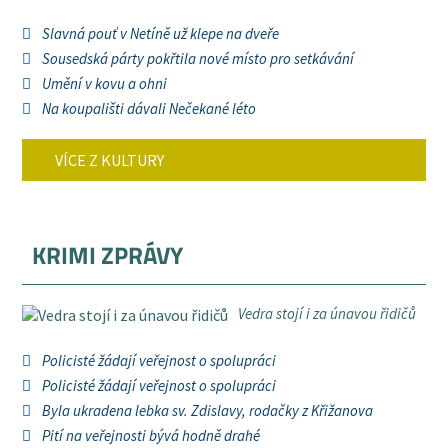
Slavná pouť v Netíně už klepe na dveře
Sousedská párty pokřtila nové místo pro setkávání
Umění v kovu a ohni
Na koupališti dávali Nečekané léto
VÍCE Z KULTURY
KRIMI ZPRÁVY
Vedra stojí i za únavou řidičů
Policisté žádají veřejnost o spolupráci
Policisté žádají veřejnost o spolupráci
Byla ukradena lebka sv. Zdislavy, rodačky z Křižanova
Pití na veřejnosti bývá hodně drahé