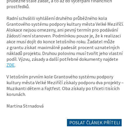
průběžně stále žádat, a to až do vyčerpání finančních
prostředků.
Radní schválili vyhlášení druhého průběžného kola
Grantového systému podpory kultury města Velké Meziříčí.
Alokace nejsou omezeny, ani pevný termín pro podávání
žádostí není stanoven. Podmínkou pouze je, že k realizaci
akce musí dojít do konce letošního roku. Žadatel může
z grantu získat maximálně padesát procent uznatelných
nákladů projektu. Druhou polovinu musí tvořit jeho vlastní
podíl. Výzvu, zásady a další potřebné dokumenty najdete
ZDE
.
V letošním prvním kole Grantového systému podpory
kultury města Velké Meziříčí získaly podporu dva projekty –
Muzikanti dětem a Fajtfest. Oba získaly po třiceti tisících
korunách.
Martina Strnadová
POSLAT ČLÁNEK PŘÍTELI