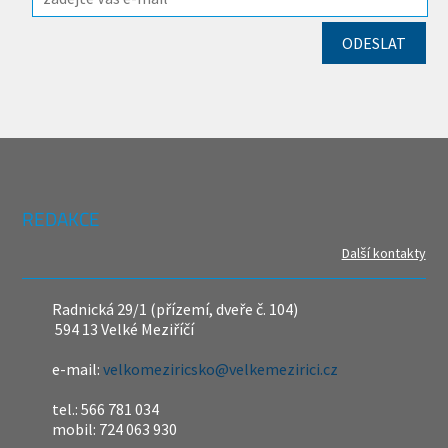
REDAKCE
Další kontakty
Radnická 29/1 (přízemí, dveře č. 104)
594 13 Velké Meziříčí
e-mail:
velkomeziricsko@velkemezirici.cz
tel.: 566 781 034
mobil: 724 063 930