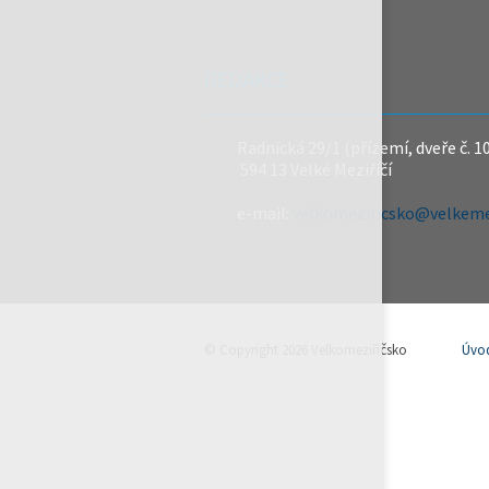
REDAKCE
Radnická 29/1 (přízemí, dveře č. 1
594 13 Velké Meziříčí
e-mail:
velkomeziricsko@velkemez
© Copyright 2026 Velkomeziříčsko
Úvo