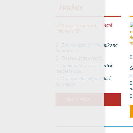
ZPRÁVY
Staré
ciferníky mizí
A
m
Začíná rozebírání chodníku na
horní straně
Prosba a žádost rybářů
–
Na Hornoměstské ve čtvrtek
Č
nepoteče voda
Ordinace Dana Blahy hlásí
dovolenou
m
VÍCE ZPRÁV