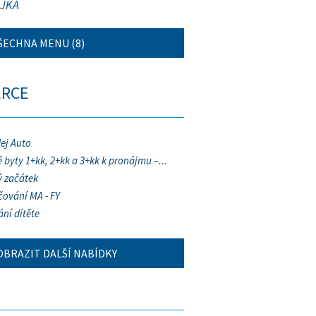
JKA
ŠECHNA MENU (8)
ERCE
ej Auto
 byty 1+kk, 2+kk a 3+kk k pronájmu –...
 začátek
ování MA - FY
ání dítěte
OBRAZIT DALŠÍ NABÍDKY