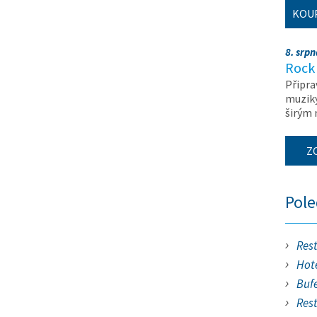
KOU
8. srp
Rock 
Připra
muziky
širým
Z
Pol
Res
Hote
Buf
Res