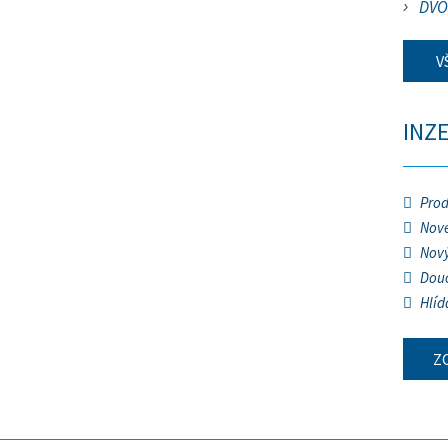
DVO
V
INZ
Prod
Nové
Nový
Douč
Hlíd
Z