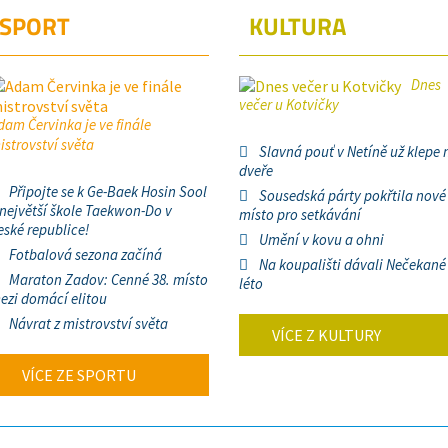
SPORT
KULTURA
Dnes
večer u Kotvičky
dam Červinka je ve finále
istrovství světa
Slavná pouť v Netíně už klepe 
dveře
Připojte se k Ge-Baek Hosin Sool
Sousedská párty pokřtila nové
 největší škole Taekwon-Do v
místo pro setkávání
eské republice!
Umění v kovu a ohni
Fotbalová sezona začíná
Na koupališti dávali Nečekané
Maraton Zadov: Cenné 38. místo
léto
ezi domácí elitou
Návrat z mistrovství světa
VÍCE Z KULTURY
VÍCE ZE SPORTU