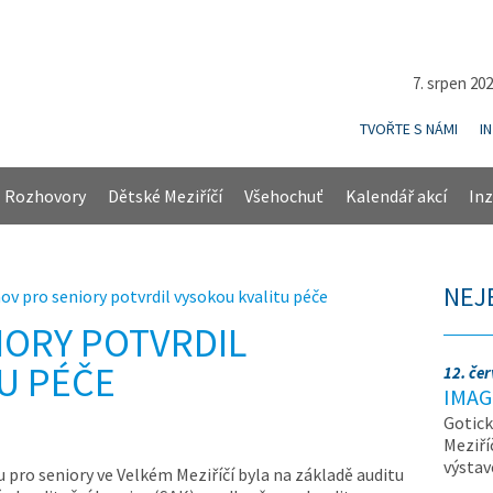
7. srpen 20
TVOŘTE S NÁMI
I
Rozhovory
Dětské Meziříčí
Všehochuť
Kalendář akcí
Inz
NEJ
v pro seniory potvrdil vysokou kvalitu péče
IORY POTVRDIL
U PÉČE
12. če
IMAG
Gotick
Meziří
výsta
pro seniory ve Velkém Meziříčí byla na základě auditu