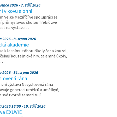
vence 2026 - 7. září 2026
 v kovu a ohni
 Velké Meziříčí ve spolupráci se
í průmyslovou školou Třebíč zve
ost na výstavu…
a 2026 - 8. srpna 2026
cká akademie
 se k letnímu táboru školy čar a kouzel,
 čekají kouzelnické hry, tajemné úkoly,
a…
a 2026 - 31. srpna 2026
slovená rána
ivní výstava Nevyslovená rána
avuje generaci umělců a umělkyň,
ve své tvorbě tematizují…
a 2026 18:00 - 19. září 2026
ava EXUVIE