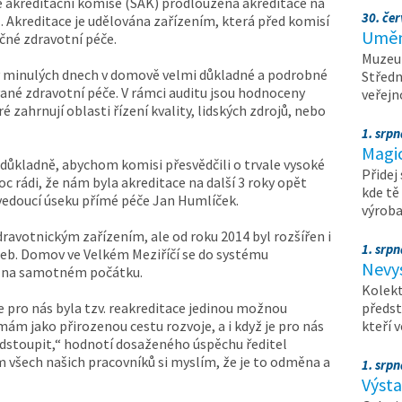
 akreditační komise (SAK) prodloužena akreditace na
30. čer
1. Akreditace je udělována zařízením, která před komisí
Umění
čné zdravotní péče.
Muzeum
 v minulých dnech v domově velmi důkladné a podrobné
Středn
ané zdravotní péče. V rámci auditu jsou hodnoceny
veřejn
é zahrnují oblasti řízení kvality, lidských zdrojů, nebo
1. srpn
Magi
 důkladně, abychom komisi přesvědčili o trvale vysoké
Přidej
 rádi, že nám byla akreditace na další 3 roky opět
kde tě
edoucí úseku přímé péče Jan Humlíček.
výrob
ravotnickým zařízením, ale od roku 2014 byl rozšířen i
1. srpn
žeb. Domov ve Velkém Meziříčí se do systému
Nevy
ed na samotném počátku.
Kolekt
e pro nás byla tzv. reakreditace jedinou možnou
předst
mám jako přirozenou cestu rozvoje, a i když je pro nás
kteří 
 podstoupit,“ hodnotí dosaženého úspěchu ředitel
m všech našich pracovníků si myslím, že je to odměna a
1. srpn
Výst