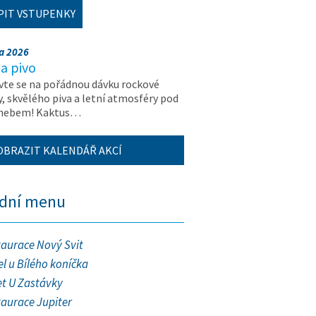
PIT VSTUPENKY
na 2026
a pivo
vte se na pořádnou dávku rockové
, skvělého piva a letní atmosféry pod
 nebem! Kaktus…
OBRAZIT KALENDÁŘ AKCÍ
ední menu
taurace Nový Svit
l u Bílého koníčka
et U Zastávky
taurace Jupiter