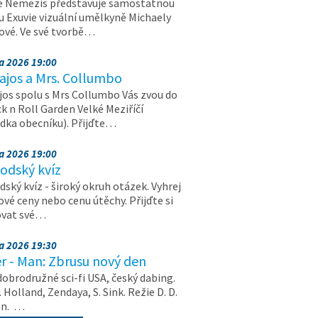
e Nemezis představuje samostatnou
u Exuvie vizuální umělkyně Michaely
vé. Ve své tvorbě…
na 2026 19:00
ajos a Mrs. Collumbo
jos spolu s Mrs Collumbo Vás zvou do
k n Roll Garden Velké Meziříčí
dka obecníku). Přijďte…
na 2026 19:00
odský kvíz
ský kvíz - široký okruh otázek. Vyhrej
vé ceny nebo cenu útěchy. Přijďte si
ovat své…
na 2026 19:30
r - Man: Zbrusu nový den
dobrodružné sci-fi USA, český dabing.
. Holland, Zendaya, S. Sink. Režie D. D.
on. …