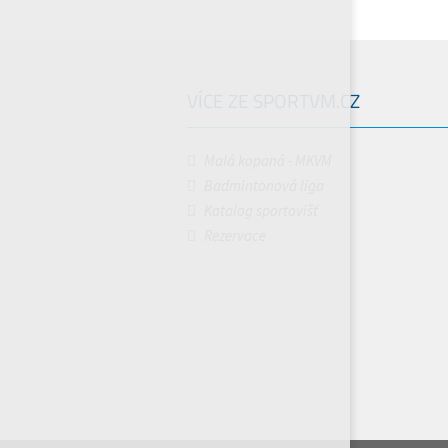
VÍCE ZE SPORTVM.CZ
Malá kopaná - MKVM
Badmintonová liga
Katalog sportovišť
Rezervace