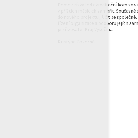
Domov získal od akreditační komise v r
v příštích měsících zaměřit. Současně 
do nového projektu „Učit se společně, 
řízení organizace a podporu jejích z
je zřizovatel Kraj Vysočina.
Kristýna Pokorná