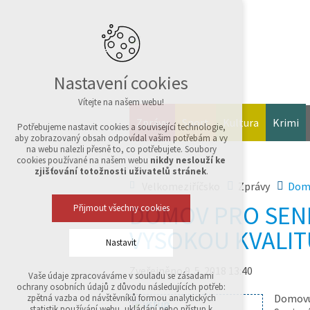
Nastavení cookies
Vítejte na našem webu!
Zprávy
Sport
Kultura
Krimi
Potřebujeme nastavit cookies a související technologie,
aby zobrazovaný obsah odpovídal vašim potřebám a vy
na webu nalezli přesně to, co potřebujete. Soubory
cookies používané na našem webu
nikdy neslouží ke
zjišťování totožnosti uživatelů stránek
.
Velkomeziříčsko
Zprávy
Domo
DOMOV PRO SEN
Přijmout všechny cookies
VYSOKOU KVALIT
Nastavit
Zveřejněno 9. 5. 2018 13:40
Vaše údaje zpracováváme v souladu se zásadami
Technická cookies
ochrany osobních údajů z důvodu následujících potřeb:
nutná pro provozování webu
Domovu 
zpětná vazba od návštěvníků formou analytických
udržení kontextu stránek (session): případná
statistik používání webu, ukládání nebo přístup k