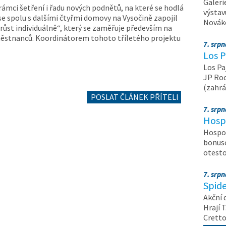
Galeri
ámci šetření i řadu nových podnětů, na které se hodlá
výstav
se spolu s dalšími čtyřmi domovy na Vysočině zapojil
Nováko
růst individuálně“, který se zaměřuje především na
aměstnanců. Koordinátorem tohoto tříletého projektu
7. srp
Los P
Los Pa
JP Roc
(zahrá
POSLAT ČLÁNEK PŘÍTELI
7. srp
Hosp
Hospod
bonuso
otest
7. srp
Spide
Akční 
Hrají T
Crett