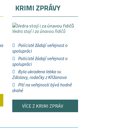
KRIMI ZPRÁVY
Vedra stojí i za únavou řidičů
na
Policisté žádají veřejnost o
spolupráci
Policisté žádají veřejnost o
spolupráci
Byla ukradena lebka sv.
Zdislavy, rodačky z Křižanova
Pití na veřejnosti bývá hodně
drahé
VÍCE Z KRIMI ZPRÁV