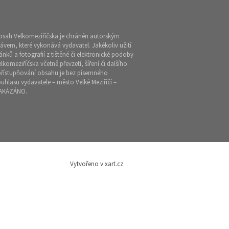
bsah Velkomeziříčska je chráněn autorským
ávem, které vykonává vydavatel. Jakékoliv užití
ánků a fotografií z tištěné či elektronické podoby
lkomeziříčska včetně převzetí, šíření či dalšího
přístupňování obsahu je bez písemného
uhlasu vydavatele – město Velké Meziříčí –
AKÁZÁNO.
Vytvořeno v xart.cz