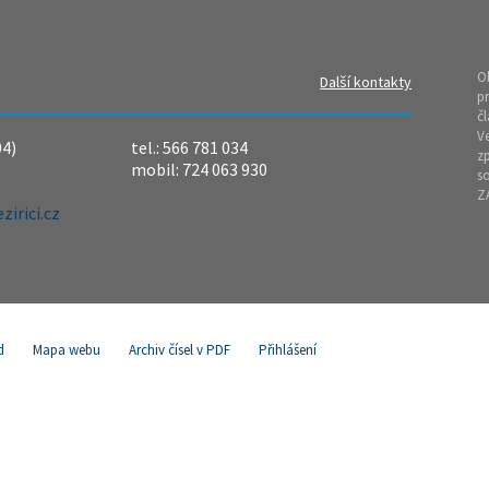
O
Další kontakty
pr
čl
Ve
04)
tel.: 566 781 034
z
mobil: 724 063 930
so
Z
irici.cz
d
Mapa webu
Archiv čísel v PDF
Přihlášení