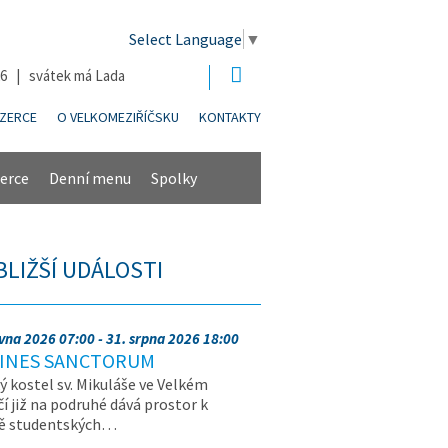
Select Language
▼
26 | svátek má Lada
NZERCE
O VELKOMEZIŘÍČSKU
KONTAKTY
erce
Denní menu
Spolky
BLIŽŠÍ UDÁLOSTI
rvna 2026 07:00 - 31. srpna 2026 18:00
INES SANCTORUM
ý kostel sv. Mikuláše ve Velkém
čí již na podruhé dává prostor k
vě studentských…