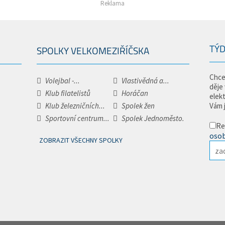
Reklama
TÝD
SPOLKY VELKOMEZIŘÍČSKA
Chce
Volejbal -...
Vlastivědná a...
děje
Klub filatelistů
Horáčan
elek
Klub železničních...
Spolek žen
Vám 
Sportovní centrum...
Spolek Jednoměsto.
Re
osob
ZOBRAZIT VŠECHNY SPOLKY