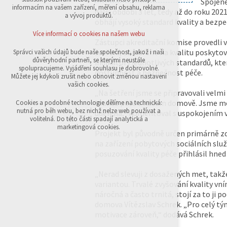
Spojené
přihlášení, volby jazyka, apod.
informacím na vašem zařízení, měření obsahu, reklama
další období 3 let, tedy až do roku 202
a vývoj produktů.
obhájí vysoký standard kvality a bezpe
Volitelná cookies
analytická pro anonymizované vyhodnocení
Více informací o cookies na našem webu
návštěvnosti
Zástupci akreditační komise provedli
marketingová cookies (Google,Sklik)
šetření, zaměřené na kvalitu poskytov
Správci vašich údajů bude naše společnost, jakož i naši
důvěryhodní partneři, se kterými neustále
indikátory jednotlivých standardů, kter
Více informací o cookies na našem webu
spolupracujeme. Vyjádření souhlasu je dobrovolné.
dostupnost a bezpečnost péče.
Můžete jej kdykoli zrušit nebo obnovit změnou nastavení
vašich cookies.
„Na šetření jsme se připravovali velmi
Přijmout všechny cookies
kvalitě péče v našem domově. Jsme moc
Cookies a podobné technologie dělíme na technická:
nutná pro běh webu, bez nichž nelze web používat a
udělena,“ komentoval s uspokojením v
volitelná. Do této části spadají analytická a
Odmítnout vše
marketingová cookies.
Projekt byl původně určen primárně zd
na zařízení pobytových sociálních slu
posuzování kvality péče přihlásil hn
„Nerad slevuji z dosažených met, takž
variantou. Trvalé zvyšování kvality vní
náročná a často trnitá, stojí za to ji
domova Vítězslav Schrek. „Pro celý tý
motivace zároveň,“ dodává Schrek.