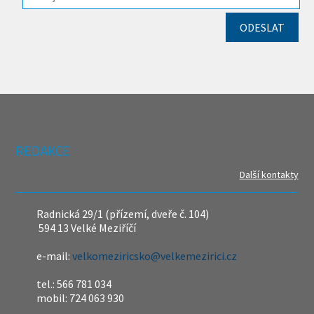
REDAKCE
Další kontakty
Radnická 29/1 (přízemí, dveře č. 104)
594 13 Velké Meziříčí
e-mail:
velkomeziricsko@velkemezirici.cz
tel.: 566 781 034
mobil: 724 063 930