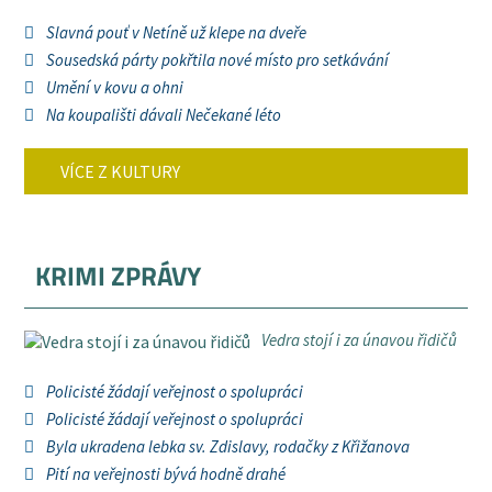
Slavná pouť v Netíně už klepe na dveře
Sousedská párty pokřtila nové místo pro setkávání
Umění v kovu a ohni
Na koupališti dávali Nečekané léto
VÍCE Z KULTURY
KRIMI ZPRÁVY
Vedra stojí i za únavou řidičů
Policisté žádají veřejnost o spolupráci
Policisté žádají veřejnost o spolupráci
Byla ukradena lebka sv. Zdislavy, rodačky z Křižanova
Pití na veřejnosti bývá hodně drahé