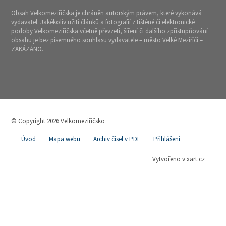
Obsah Velkomeziříčska je chráněn autorským právem, které vykonává
vydavatel. Jakékoliv užití článků a fotografií z tištěné či elektronické
podoby Velkomeziříčska včetně převzetí, šíření či dalšího zpřístupňování
obsahu je bez písemného souhlasu vydavatele – město Velké Meziříčí –
ZAKÁZÁNO.
© Copyright 2026 Velkomeziříčsko
Úvod
Mapa webu
Archiv čísel v PDF
Přihlášení
Vytvořeno v xart.cz