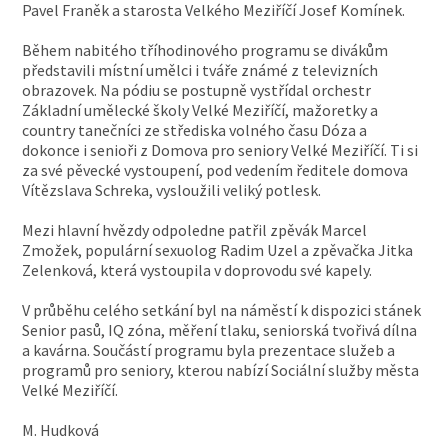
Pavel Franěk a starosta Velkého Meziříčí Josef Komínek.
Během nabitého tříhodinového programu se divákům
představili místní umělci i tváře známé z televizních
obrazovek. Na pódiu se postupně vystřídal orchestr
Základní umělecké školy Velké Meziříčí, mažoretky a
country tanečníci ze střediska volného času Dóza a
dokonce i senioři z Domova pro seniory Velké Meziříčí. Ti si
za své pěvecké vystoupení, pod vedením ředitele domova
Vítězslava Schreka, vysloužili veliký potlesk.
Mezi hlavní hvězdy odpoledne patřil zpěvák Marcel
Zmožek, populární sexuolog Radim Uzel a zpěvačka Jitka
Zelenková, která vystoupila v doprovodu své kapely.
V průběhu celého setkání byl na náměstí k dispozici stánek
Senior pasů, IQ zóna, měření tlaku, seniorská tvořivá dílna
a kavárna. Součástí programu byla prezentace služeb a
programů pro seniory, kterou nabízí Sociální služby města
Velké Meziříčí.
M. Hudková