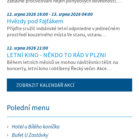
zábavné procvičování nejen pohybových dovedností.…
12. srpna 2026 16:00 - 13. srpna 2026 04:00
Hvězdy pod Fajťákem
Přijďte si užít indiánské letní odpoledne v jedinečném
prostředí kouzelného místa Ve stanu, vstanu…
12. srpna 2026 21:00
LETNÍ KINO - NĚKDO TO RÁD V PLZNI
Během letních měsíců se mohou návštěvníci těšit na
koncerty, letní kino i oblíbený Řecký večer. Akce…
ZOBRAZIT KALENDÁŘ AKCÍ
Polední menu
Hotel u Bílého koníčka
Bufet U Zastávky