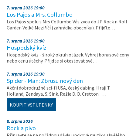
7. srpna 2026 19:00
Los Pajos a Mrs. Collumbo
Los Pajos spolu s Mrs Collumbo Vás zvou do JP Rock n Roll
Garden Velké Meziříčí (zahrádka obecníku). Přijďte…
7. srpna 2026 19:00
Hospodský kvíz
Hospodský kvíz - široký okruh otázek. Vyhrej bonusové ceny
nebo cenu útěchy. Přijďte si otestovat své…
7. srpna 2026 19:30
Spider - Man: Zbrusu nový den
Akční dobrodružné sci-fi USA, český dabing. Hrají T.
Holland, Zendaya, S. Sink. Režie D. D. Cretton. …
KOUPIT VSTUPENKY
8. srpna 2026
Rock a pivo
Připravte se na pořádnou dávku rockové muziky, skvělého