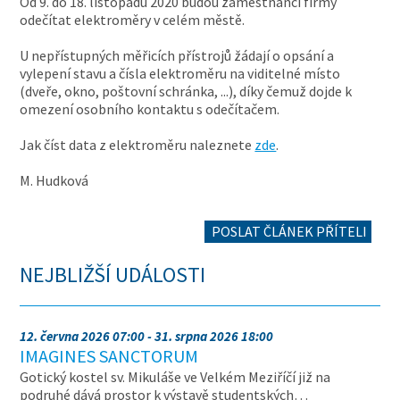
Od 9. do 18. listopadu 2020 budou zaměstnanci firmy
odečítat elektroměry v celém městě.
U nepřístupných měřicích přístrojů žádají o opsání a
vylepení stavu a čísla elektroměru na viditelné místo
(dveře, okno, poštovní schránka, ...), díky čemuž dojde k
omezení osobního kontaktu s odečítačem.
Jak číst data z elektroměru naleznete
zde
.
M. Hudková
POSLAT ČLÁNEK PŘÍTELI
NEJBLIŽŠÍ UDÁLOSTI
12. června 2026 07:00 - 31. srpna 2026 18:00
IMAGINES SANCTORUM
Gotický kostel sv. Mikuláše ve Velkém Meziříčí již na
podruhé dává prostor k výstavě studentských…