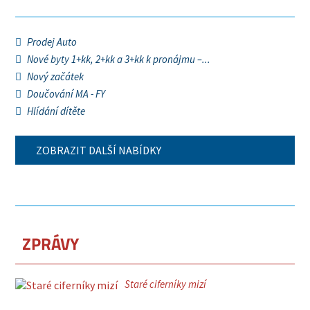
Prodej Auto
Nové byty 1+kk, 2+kk a 3+kk k pronájmu –...
Nový začátek
Doučování MA - FY
Hlídání dítěte
ZOBRAZIT DALŠÍ NABÍDKY
ZPRÁVY
Staré ciferníky mizí