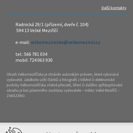
Další kontakty
Radnická 29/1 (přízemí, dveře č. 104)
594 13 Velké Meziříčí
e-mail:
velkomeziricsko@velkemezirici.cz
tel.: 566 781 034
mobil: 724 063 930
Obsah Velkomeziříčska je chráněn autorským právem, které vykonává
vydavatel. Jakékoliv užití článků a fotografií z tištěné či elektronické
podoby Velkomeziříčska včetně převzetí, šíření či dalšího zpřístupňování
obsahu je bez písemného souhlasu vydavatele – město Velké Meziříčí –
ZAKÁZÁNO.