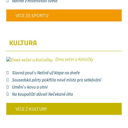
Návrat z mistrovství světa
VÍCE ZE SPORTU
KULTURA
Dnes večer u Kotvičky
Slavná pouť v Netíně už klepe na dveře
Sousedská párty pokřtila nové místo pro setkávání
Umění v kovu a ohni
Na koupališti dávali Nečekané léto
VÍCE Z KULTURY