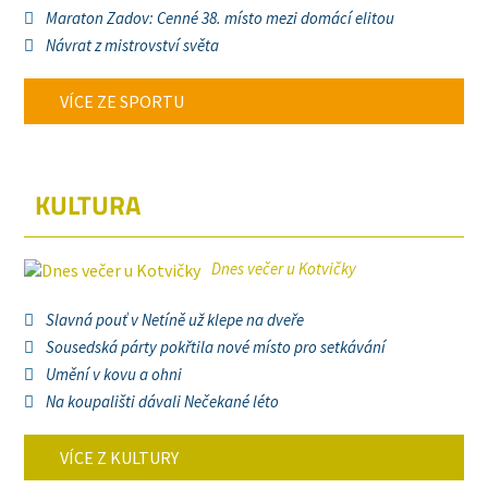
Maraton Zadov: Cenné 38. místo mezi domácí elitou
Návrat z mistrovství světa
VÍCE ZE SPORTU
KULTURA
Dnes večer u Kotvičky
Slavná pouť v Netíně už klepe na dveře
Sousedská párty pokřtila nové místo pro setkávání
Umění v kovu a ohni
Na koupališti dávali Nečekané léto
VÍCE Z KULTURY