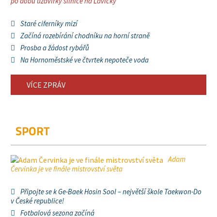
po dobu uzavírky silnice na Lavičky
Staré ciferníky mizí
Začíná rozebírání chodníku na horní straně
Prosba a žádost rybářů
Na Hornoměstské ve čtvrtek nepoteče voda
VÍCE ZPRÁV
SPORT
Adam
Červinka je ve finále mistrovství světa
Připojte se k Ge-Baek Hosin Sool – největší škole Taekwon-Do
v České republice!
Fotbalová sezona začíná