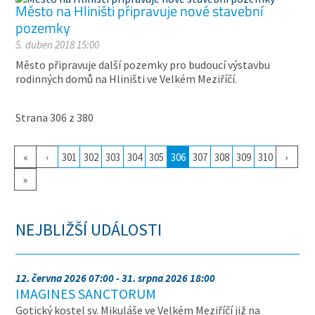
Město na Hliništi připravuje nové stavební
pozemky
5. duben 2018 15:00
Město připravuje další pozemky pro budoucí výstavbu
rodinných domů na Hliništi ve Velkém Meziříčí.
Strana 306 z 380
«
‹
301
302
303
304
305
306
307
308
309
310
›
»
NEJBLIŽŠÍ UDÁLOSTI
12. června 2026 07:00 - 31. srpna 2026 18:00
IMAGINES SANCTORUM
Gotický kostel sv. Mikuláše ve Velkém Meziříčí již na