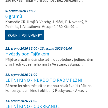
150 Kč • 88 minut • přístupnost bez omezení …
9. srpna 2026 18:30
6 gramů
Komedie ČR. Hrají O. Vetchý, J. Mádl, D. Novotný, M.
Pechlát, L. Vlasáková. Vstupné: 150 Kč • 90…
KOUPIT VSTUPENKY
12. srpna 2026 16:00 - 13. srpna 2026 04:00
Hvězdy pod Fajťákem
Přijďte si užít indiánské letní odpoledne v jedinečném
prostředí kouzelného místa Ve stanu, vstanu…
12. srpna 2026 21:00
LETNÍ KINO - NĚKDO TO RÁD V PLZNI
Během letních měsíců se mohou návštěvníci těšit na
koncerty, letní kino i oblíbený Řecký večer. Akce…
13. srpna 2026 21:00
LETNÍ KINO - CUKRKANDL