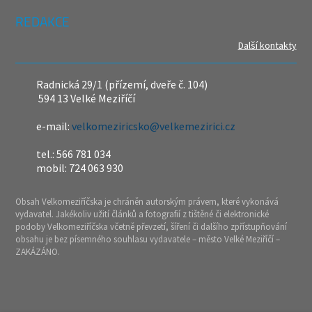
REDAKCE
Další kontakty
Radnická 29/1 (přízemí, dveře č. 104)
594 13 Velké Meziříčí
e-mail:
velkomeziricsko@velkemezirici.cz
tel.: 566 781 034
mobil: 724 063 930
Obsah Velkomeziříčska je chráněn autorským právem, které vykonává
vydavatel. Jakékoliv užití článků a fotografií z tištěné či elektronické
podoby Velkomeziříčska včetně převzetí, šíření či dalšího zpřístupňování
obsahu je bez písemného souhlasu vydavatele – město Velké Meziříčí –
ZAKÁZÁNO.