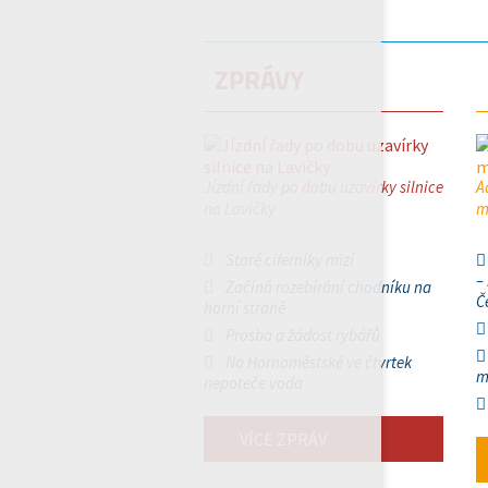
ZPRÁVY
Jízdní řady po dobu uzavírky silnice
A
na Lavičky
m
Staré ciferníky mizí
–
Začíná rozebírání chodníku na
Č
horní straně
Prosba a žádost rybářů
Na Hornoměstské ve čtvrtek
m
nepoteče voda
VÍCE ZPRÁV