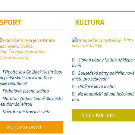
SPORT
KULTURA
Dnes
večer u Kotvičky
dam Červinka je ve finále
istrovství světa
Slavná pouť v Netíně už klepe 
dveře
Připojte se k Ge-Baek Hosin Sool
Sousedská párty pokřtila nové
 největší škole Taekwon-Do v
místo pro setkávání
eské republice!
Umění v kovu a ohni
Fotbalová sezona začíná
Na koupališti dávali Nečekané
Maraton Zadov: Cenné 38. místo
léto
ezi domácí elitou
Návrat z mistrovství světa
VÍCE Z KULTURY
VÍCE ZE SPORTU