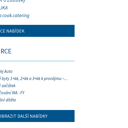
et U Zastávky
JKA
a cook.catering
ÍCE NABÍDEK
ERCE
ej Auto
 byty 1+kk, 2+kk a 3+kk k pronájmu –...
 začátek
ování MA - FY
ání dítěte
OBRAZIT DALŠÍ NABÍDKY