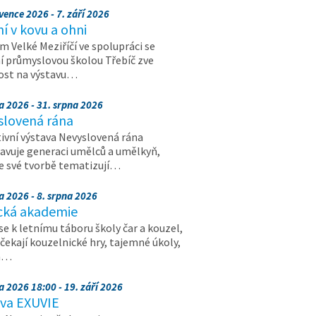
vence 2026 - 7. září 2026
 v kovu a ohni
 Velké Meziříčí ve spolupráci se
í průmyslovou školou Třebíč zve
ost na výstavu…
a 2026 - 31. srpna 2026
slovená rána
ivní výstava Nevyslovená rána
avuje generaci umělců a umělkyň,
ve své tvorbě tematizují…
a 2026 - 8. srpna 2026
cká akademie
 se k letnímu táboru školy čar a kouzel,
 čekají kouzelnické hry, tajemné úkoly,
a…
a 2026 18:00 - 19. září 2026
ava EXUVIE