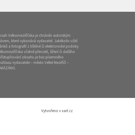
bsah Velkomeziříčska je chráněn autorským
ávem, které vykonává vydavatel. Jakékoliv užití
ánků a fotografií z tištěné či elektronické podoby
lkomeziříčska včetně převzetí, šíření či dalšího
přístupňování obsahu je bez písemného
uhlasu vydavatele – město Velké Meziříčí –
AKÁZÁNO.
Vytvořeno v xart.cz