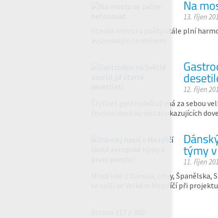
Na mos
13. říjen 20
Stavba mostu u pošty stále plní harmon
avizovaným termínem.
Gastrod
desetil
12. říjen 20
Čtyřicet gastrodnů už má za sebou vel
čtvrtou desítku výstav ukazujících dov
Dánský 
týmy v
11. říjen 20
Mladí lidé z Dánska, Litvy, Španělska, 
se sešli ve Velkém Meziříčí při projekt
Strana 317 z 380