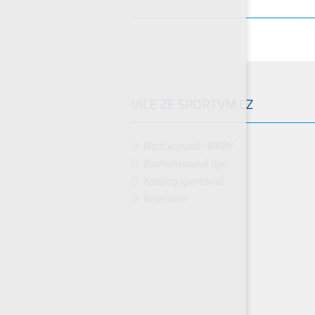
VÍCE ZE SPORTVM.CZ
Malá kopaná - MKVM
Badmintonová liga
Katalog sportovišť
Rezervace