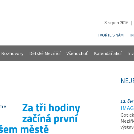
8. srpen 2026 
TVOŘTE S NÁMI
I
Rozhovory
Dětské Meziříčí
Všehochuť
Kalendář akcí
Inz
NEJ
12. če
Za tři hodiny
IMAG
začíná první
Gotick
Meziří
ašem městě
výsta