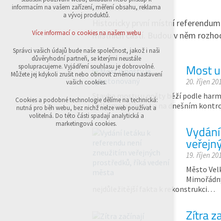
přihlášení, volby jazyka, apod.
informacím na vašem zařízení, měření obsahu, reklama
20. říjen 2017 11:00
a vývoj produktů.
Historicky první místní referendum 
Volitelná cookies
analytická pro anonymizované vyhodnocení
Více informací o cookies na našem webu
místních částí. Budou v něm rozh
návštěvnosti
marketingová cookies (Google,Sklik)
Správci vašich údajů bude naše společnost, jakož i naši
důvěryhodní partneři, se kterými neustále
Více informací o cookies na našem webu
Most u
spolupracujeme. Vyjádření souhlasu je dobrovolné.
Můžete jej kdykoli zrušit nebo obnovit změnou nastavení
20. říjen 20
vašich cookies.
Stavba mostu u pošty běží podle harm
Přijmout všechny cookies
Cookies a podobné technologie dělíme na technická:
Velkomeziříčsku to na dnešním kontro
nutná pro běh webu, bez nichž nelze web používat a
volitelná. Do této části spadají analytická a
Odmítnout vše
marketingová cookies.
Vydání
veřejn
19. říjen 20
Město Velk
Mimořádný
nejdůležitější fakta k rekonstrukci…
Zítra z