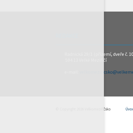
REDAKCE
Radnická 29/1 (přízemí, dveře č. 1
594 13 Velké Meziříčí
e-mail:
velkomeziricsko@velkemez
© Copyright 2026 Velkomeziříčsko
Úvo