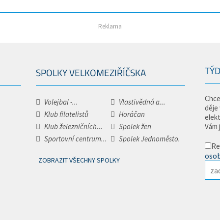
Reklama
TÝD
SPOLKY VELKOMEZIŘÍČSKA
Chce
Volejbal -...
Vlastivědná a...
děje
Klub filatelistů
Horáčan
elek
Klub železničních...
Spolek žen
Vám 
Sportovní centrum...
Spolek Jednoměsto.
Re
osob
ZOBRAZIT VŠECHNY SPOLKY