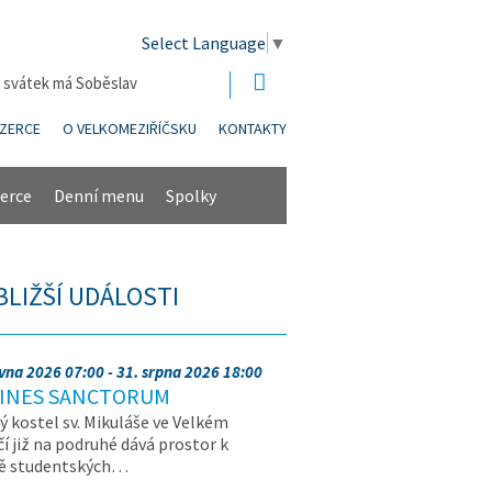
Select Language
▼
| svátek má Soběslav
NZERCE
O VELKOMEZIŘÍČSKU
KONTAKTY
erce
Denní menu
Spolky
BLIŽŠÍ UDÁLOSTI
rvna 2026 07:00 - 31. srpna 2026 18:00
INES SANCTORUM
ý kostel sv. Mikuláše ve Velkém
čí již na podruhé dává prostor k
vě studentských…