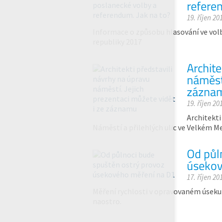
refere
19. říjen 20
Informace o způsobu hlasování ve vo
republiky 2017
Archite
náměstí
zázna
19. říjen 20
Architekti
Náměstí a přilehlých ulic ve Velkém Me
Od půl
úsekov
17. říjen 20
Měření rychlosti v opravovaném úseku 
naostro.