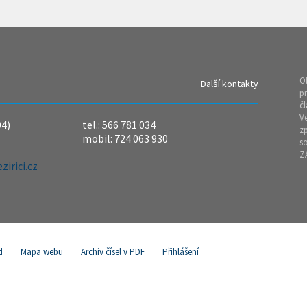
O
Další kontakty
pr
čl
Ve
04)
tel.: 566 781 034
z
mobil: 724 063 930
so
Z
irici.cz
d
Mapa webu
Archiv čísel v PDF
Přihlášení