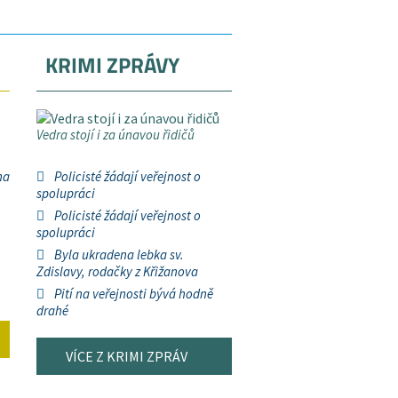
KRIMI ZPRÁVY
Vedra stojí i za únavou řidičů
na
Policisté žádají veřejnost o
spolupráci
Policisté žádají veřejnost o
spolupráci
Byla ukradena lebka sv.
Zdislavy, rodačky z Křižanova
Pití na veřejnosti bývá hodně
drahé
VÍCE Z KRIMI ZPRÁV