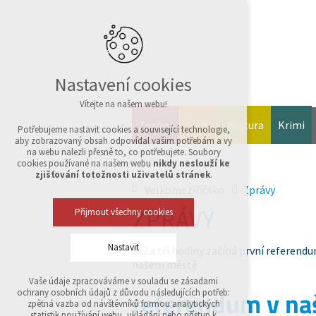
Nastavení cookies
Vítejte na našem webu!
Zprávy
Sport
Kultura
Krimi
Potřebujeme nastavit cookies a související technologie,
aby zobrazovaný obsah odpovídal vašim potřebám a vy
na webu nalezli přesně to, co potřebujete. Soubory
cookies používané na našem webu
nikdy neslouží ke
zjišťování totožnosti uživatelů stránek
.
Velkomeziříčsko
Zprávy
ZPRÁVY
Přijmout všechny cookies
Nastavit
Vaše údaje zpracováváme v souladu se zásadami
Technická cookies
referendum v n
ochrany osobních údajů z důvodu následujících potřeb:
nutná pro provozování webu
zpětná vazba od návštěvníků formou analytických
udržení kontextu stránek (session): případná
statistik používání webu, ukládání nebo přístup k