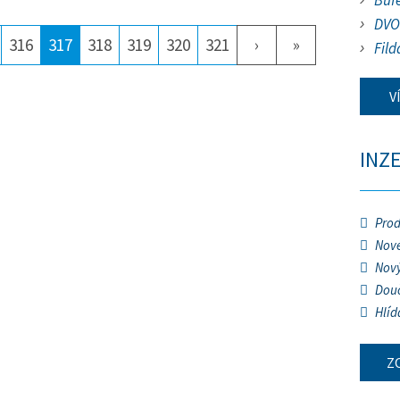
Buf
DVO
316
317
318
319
320
321
›
»
Fild
V
INZ
Prod
Nové
Nový
Douč
Hlíd
Z