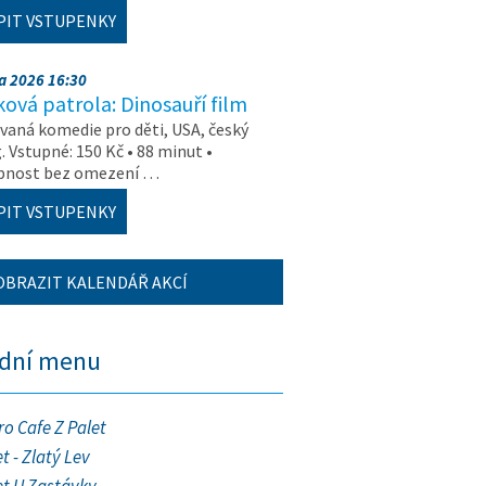
PIT VSTUPENKY
na 2026 16:30
ová patrola: Dinosauří film
aná komedie pro děti, USA, český
. Vstupné: 150 Kč • 88 minut •
upnost bez omezení …
PIT VSTUPENKY
OBRAZIT KALENDÁŘ AKCÍ
ední menu
ro Cafe Z Palet
t - Zlatý Lev