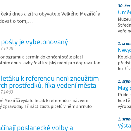
30. čer
Umění
čeká dnes a zítra obyvatele Velkého Meziříčí a
Muzeum
odovat o tom,…
Středn
veřejn
 pošty je vybetonovaný
1. srpn
17 10:28
Nevy
onogramu a termín dokončení stále platí.
Kolekt
lním dnu stavby řekl krajský radní pro dopravu Jan…
předst
kteří 
 letáku k referendu není zneužitím
1. srpn
ých prostředků, říká vedení města
Magi
17 14:03
Přidej
é Meziříčí vydalo leták k referendu s názvem
kde tě
 zpravodaj. Třináct zastupitelů v něm shrnulo
výrob
1. srpn
Výst
ačínají poslanecké volby a