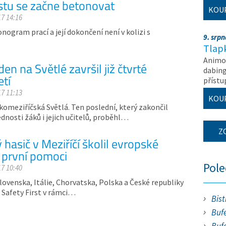
tu se začne betonovat
KOU
17 14:16
ogram prací a její dokončení není v kolizi s
9. srp
Tlapk
Animov
en na Světlé završil již čtvrté
dabing
etí
příst
17 11:13
KOU
komeziříčská Světlá. Ten poslední, který zakončil
ednosti žáků i jejich učitelů, proběhl…
Z
hasič v Meziříčí školil evropské
 první pomoci
Pol
17 10:40
Slovenska, Itálie, Chorvatska, Polska a České republiky
u Safety First v rámci…
Bist
Bufe