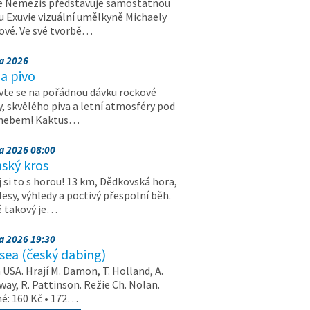
e Nemezis představuje samostatnou
u Exuvie vizuální umělkyně Michaely
vé. Ve své tvorbě…
na 2026
a pivo
vte se na pořádnou dávku rockové
, skvělého piva a letní atmosféry pod
 nebem! Kaktus…
na 2026 08:00
ský kros
 si to s horou! 13 km, Dědkovská hora,
 lesy, výhledy a poctivý přespolní běh.
ě takový je…
na 2026 19:30
ea (český dabing)
USA. Hrají M. Damon, T. Holland, A.
ay, R. Pattinson. Režie Ch. Nolan.
é: 160 Kč • 172…