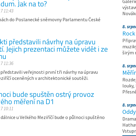
ndum. Jak na to?
Galeri
výstav
17 11:43
Nováko
lbách do Poslanecké sněmovny Parlamentu České
8. srp
Rock 
kti představili návrhy na úpravu
Připra
. Jejich prezentaci můžete vidět i ze
muziky
širým
mu
17 11:36
8. srp
Měřín
 představili veřejnosti první tři návrhy na úpravu
ziříčí oceněných v architektonické soutěži.
Rozdej
louky,
noci bude spuštěn ostrý provoz
Přesn
ého měření na D1
8. srp
17 10:11
Oddys
dálnice u Velkého Meziříčí bude o půlnoci spuštěno
Drama 
Hathaw
Vstupn