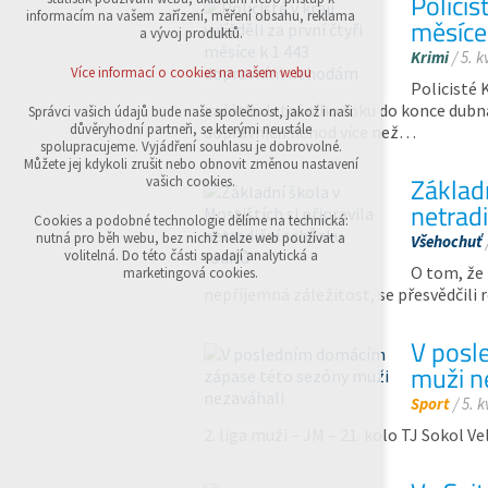
Policist
přihlášení, volby jazyka, apod.
informacím na vašem zařízení, měření obsahu, reklama
měsíce
a vývoj produktů.
Volitelná cookies
Krimi
/ 5. k
analytická pro anonymizované vyhodnocení
Více informací o cookies na našem webu
návštěvnosti
Policisté 
marketingová cookies (Google,Sklik)
začátku letošního roku do konce dubna
Správci vašich údajů bude naše společnost, jakož i naši
důvěryhodní partneři, se kterými neustále
dopravních nehod více než…
Více informací o cookies na našem webu
spolupracujeme. Vyjádření souhlasu je dobrovolné.
Můžete jej kdykoli zrušit nebo obnovit změnou nastavení
Základn
vašich cookies.
netrad
Přijmout všechny cookies
Cookies a podobné technologie dělíme na technická:
nutná pro běh webu, bez nichž nelze web používat a
Všehochuť
volitelná. Do této části spadají analytická a
Odmítnout vše
O tom, že 
marketingová cookies.
nepříjemná záležitost, se přesvědčili r
V posl
muži n
Sport
/ 5. 
2. liga muži – JM – 21. kolo TJ Sokol Ve