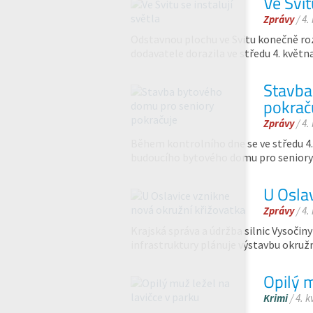
Ve Svit
Zprávy
/ 4.
Odstavnou plochu ve Svitu konečně roz
dodavatele dorazila ve středu 4. května
Stavba
pokrač
Zprávy
/ 4.
Během kontrolního dne se ve středu 4.
budoucího bytového domu pro seniory v
U Osla
Zprávy
/ 4.
Krajská správa a údržba silnic Vysočin
infrastruktury plánuje výstavbu okruž
Opilý m
Krimi
/ 4. k