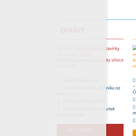
ZPRÁVY
Jízdní řady po dobu uzavírky silnice
A
na Lavičky
m
Staré ciferníky mizí
–
Začíná rozebírání chodníku na
Č
horní straně
Prosba a žádost rybářů
Na Hornoměstské ve čtvrtek
m
nepoteče voda
VÍCE ZPRÁV