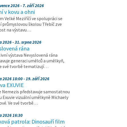
vence 2026 - 7. září 2026
 v kovu a ohni
 Velké Meziříčí ve spolupráci se
í průmyslovou školou Třebíč zve
ost na výstavu…
a 2026 - 31. srpna 2026
slovená rána
ivní výstava Nevyslovená rána
avuje generaci umělců a umělkyň,
ve své tvorbě tematizují…
a 2026 18:00 - 19. září 2026
ava EXUVIE
e Nemezis představuje samostatnou
u Exuvie vizuální umělkyně Michaely
vé. Ve své tvorbě…
na 2026 16:30
ová patrola: Dinosauří film