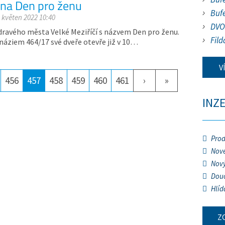
e na Den pro ženu
Buf
. květen 2022 10:40
DVO
Zdravého města Velké Meziříčí s názvem Den pro ženu.
Fild
áziem 464/17 své dveře otevře již v 10…
V
456
457
458
459
460
461
›
»
INZ
Prod
Nové
Nový
Douč
Hlíd
Z