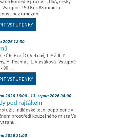
aná komedie pro děti, USA, český
. Vstupné: 150 Kč • 88 minut •
upnost bez omezení …
PIT VSTUPENKY
na 2026 18:30
amů
e ČR. Hrají O. Vetchý, J. Mádl, D.
ý, M. Pechlát, L. Vlasáková. Vstupné:
 • 90…
PIT VSTUPENKY
pna 2026 16:00 - 13. srpna 2026 04:00
dy pod Fajťákem
e si užít indiánské letní odpoledne v
čném prostředí kouzelného místa Ve
, vstanu…
pna 2026 21:00