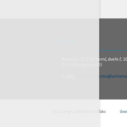
REDAKCE
Radnická 29/1 (přízemí, dveře č. 1
594 13 Velké Meziříčí
e-mail:
velkomeziricsko@velkemez
© Copyright 2026 Velkomeziříčsko
Úvo