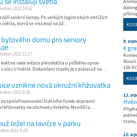
u se instalují světla
Animov
dabing
 květen 2022 14:02
příst
září solární lampy. Po velkých logistických obtížích
 světla, která se instalují na již…
KOU
 bytového domu pro seniory
9. srp
uje
6 gr
 květen 2022 12:27
Komedi
Novotn
 května rada města přesvědčila o průběhu oprav
150 Kč
 ulici U Světlé. Dokončení stavby je v plánu už na…
KOU
vice vznikne nová okružní křižovatka
 květen 2022 9:36
12. sr
y za spolufinancování Státního fondu dopravní
Hvěz
ní křižovatky na obchvatu Velkého Meziříčí u…
Přijďt
jedine
už ležel na lavičce v parku
stanu
věten 2022 9:28
12. sr