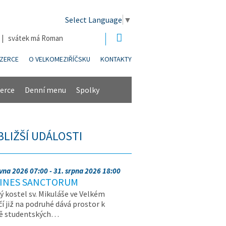
Select Language
▼
6 | svátek má Roman
NZERCE
O VELKOMEZIŘÍČSKU
KONTAKTY
erce
Denní menu
Spolky
BLIŽŠÍ UDÁLOSTI
rvna 2026 07:00 - 31. srpna 2026 18:00
INES SANCTORUM
ý kostel sv. Mikuláše ve Velkém
čí již na podruhé dává prostor k
vě studentských…