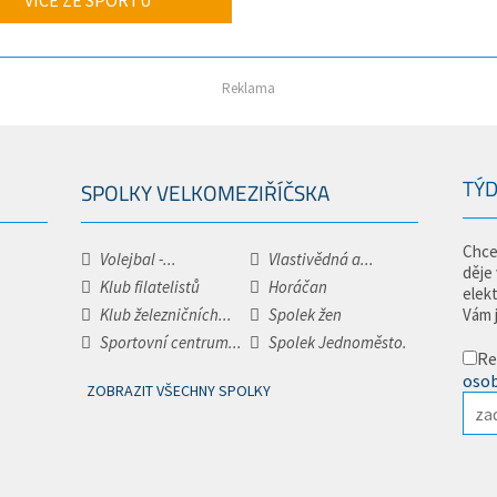
VÍCE ZE SPORTU
Reklama
TÝD
SPOLKY VELKOMEZIŘÍČSKA
Chce
Volejbal -...
Vlastivědná a...
děje
Klub filatelistů
Horáčan
elek
Klub železničních...
Spolek žen
Vám 
Sportovní centrum...
Spolek Jednoměsto.
Re
osob
ZOBRAZIT VŠECHNY SPOLKY