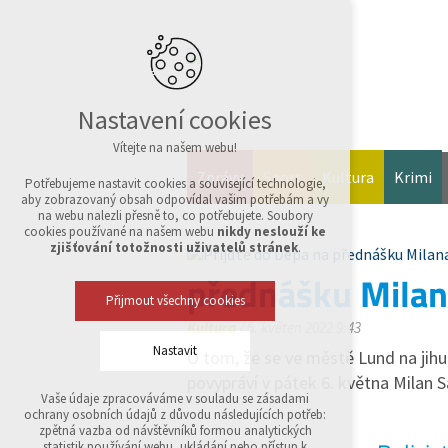
Nastavení cookies
Vítejte na našem webu!
Zprávy
Sport
Kultura
Krimi
Potřebujeme nastavit cookies a související technologie,
aby zobrazovaný obsah odpovídal vašim potřebám a vy
na webu nalezli přesně to, co potřebujete. Soubory
cookies používané na našem webu
nikdy neslouží ke
zjišťování totožnosti uživatelů stránek
.
přednášku Milan
Přijmout všechny cookies
Kultura
/ 5. květen 2022 9:43
Nastavit
O tom, že se ve městě Lund na jihu
povypráví v pátek 6. května Milan 
Vaše údaje zpracováváme v souladu se zásadami
Technická cookies
ochrany osobních údajů z důvodu následujících potřeb:
nutná pro provozování webu
zpětná vazba od návštěvníků formou analytických
udržení kontextu stránek (session): případná
statistik používání webu, ukládání nebo přístup k