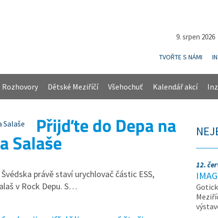
9. srpen 202
TVOŘTE S NÁMI
I
Rozhovory
Dětské Meziříčí
Všehochuť
Kalendář akcí
Inz
Přijďte do Depa na
NEJ
a Salaše
12. če
 Švédska právě staví urychlovač částic ESS,
IMAG
Salaš v Rock Depu. S…
Gotick
Meziří
výsta