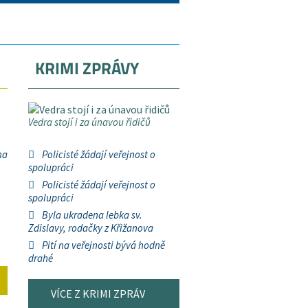
KRIMI ZPRÁVY
Vedra stojí i za únavou řidičů
na
Policisté žádají veřejnost o
spolupráci
Policisté žádají veřejnost o
spolupráci
Byla ukradena lebka sv.
Zdislavy, rodačky z Křižanova
Pití na veřejnosti bývá hodně
drahé
VÍCE Z KRIMI ZPRÁV