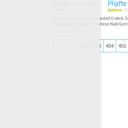
Přijďt
Kultura
/ 3
V sobotu 7. května se uskuteční akce 
Hasičská zbrojnice na adrese Nad Gymn
«
‹
452
453
454
455