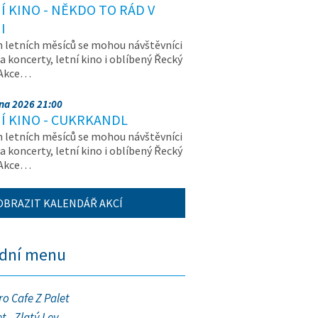
Í KINO - NĚKDO TO RÁD V
I
letních měsíců se mohou návštěvníci
na koncerty, letní kino i oblíbený Řecký
 Akce…
pna 2026 21:00
Í KINO - CUKRKANDL
letních měsíců se mohou návštěvníci
na koncerty, letní kino i oblíbený Řecký
 Akce…
OBRAZIT KALENDÁŘ AKCÍ
ední menu
ro Cafe Z Palet
t - Zlatý Lev