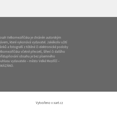
bsah Velkomeziříčska je chráněn autorským
ávem, které vykonává vydavatel. Jakékoliv užití
ánků a fotografií z tištěné či elektronické podoby
lkomeziříčska včetně převzetí, šíření či dalšího
přístupňování obsahu je bez písemného
uhlasu vydavatele – město Velké Meziříčí –
AKÁZÁNO.
Vytvořeno v xart.cz