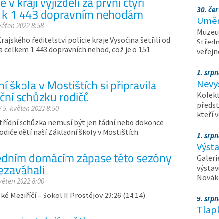
é v kraji vyjížděli za první čtyři
30. čer
 k 1 443 dopravním nehodám
Umění
věten 2022 8:58
Muzeum
Krajského ředitelství policie kraje Vysočina šetřili od
Středn
 celkem 1 443 dopravních nehod, což je o 151
veřejn
1. srpn
í škola v Mostištích si připravila
Nevy
iční schůzku rodičů
Kolekt
předst
/ 5. květen 2022 8:50
kteří 
třídní schůzka nemusí být jen fádní nebo dokonce
odiče dětí naší Základní školy v Mostištích.
1. srpn
Výst
edním domácím zápase této sezóny
Galeri
ezaváhali
výstav
Nováko
květen 2022 8:00
lké Meziříčí – Sokol II Prostějov 29:26 (14:14)
9. srp
Tlapk