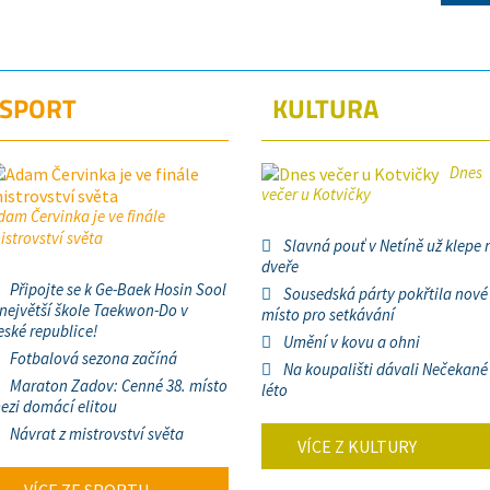
SPORT
KULTURA
Dnes
večer u Kotvičky
dam Červinka je ve finále
istrovství světa
Slavná pouť v Netíně už klepe 
dveře
Připojte se k Ge-Baek Hosin Sool
Sousedská párty pokřtila nové
 největší škole Taekwon-Do v
místo pro setkávání
eské republice!
Umění v kovu a ohni
Fotbalová sezona začíná
Na koupališti dávali Nečekané
Maraton Zadov: Cenné 38. místo
léto
ezi domácí elitou
Návrat z mistrovství světa
VÍCE Z KULTURY