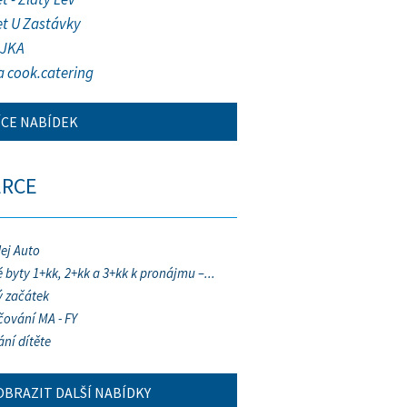
et U Zastávky
JKA
a cook.catering
ÍCE NABÍDEK
ERCE
ej Auto
 byty 1+kk, 2+kk a 3+kk k pronájmu –...
 začátek
ování MA - FY
ání dítěte
OBRAZIT DALŠÍ NABÍDKY