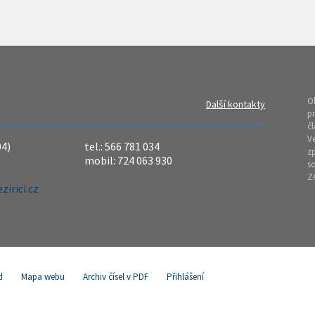
O
Další kontakty
pr
čl
Ve
04)
tel.: 566 781 034
z
mobil: 724 063 930
so
Z
irici.cz
d
Mapa webu
Archiv čísel v PDF
Přihlášení