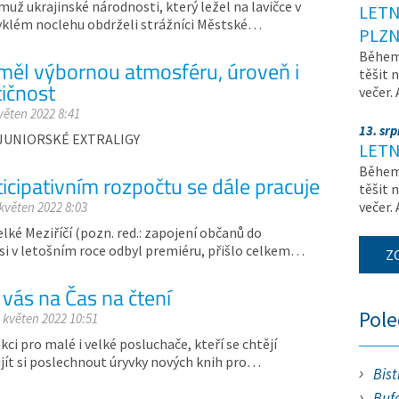
ž ukrajinské národnosti, který ležel na lavičce v
LETN
klém noclehu obdrželi strážníci Městské…
PLZN
Během 
měl výbornou atmosféru, úroveň i
těšit 
ičnost
večer.
květen 2022 8:41
13. sr
E JUNIORSKÉ EXTRALIGY
LETN
Během 
icipativním rozpočtu se dále pracuje
těšit 
večer.
 květen 2022 8:03
ké Meziříčí (pozn. red.: zapojení občanů do
 si v letošním roce odbyl premiéru, přišlo celkem…
Z
vás na Čas na čtení
Pol
. květen 2022 10:51
i pro malé i velké posluchače, kteří se chtějí
ijít si poslechnout úryvky nových knih pro…
Bist
Bufe