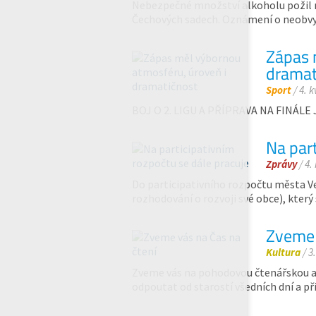
Nebezpečné množství alkoholu požil mu
Čechových sadech. Oznámení o neobvy
Zápas 
dramat
Sport
/ 4. 
BOJ O 2. LIGU A PŘÍPRAVA NA FINÁL
Na part
Zprávy
/ 4.
Do participativního rozpočtu města Vel
rozhodování o rozvoji své obce), který
Zveme 
Kultura
/ 3
Zveme vás na pohodovou čtenářskou akc
odpoutat od starostí všedních dní a př