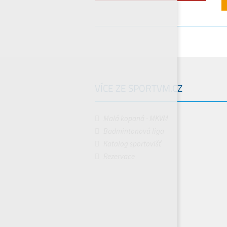
VÍCE ZE SPORTVM.CZ
Malá kopaná - MKVM
Badmintonová liga
Katalog sportovišť
Rezervace