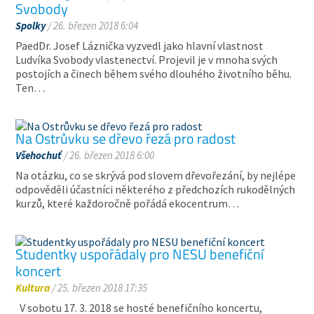
Svobody
Spolky
/ 26. březen 2018 6:04
PaedDr. Josef Láznička vyzvedl jako hlavní vlastnost
Ludvíka Svobody vlastenectví. Projevil je v mnoha svých
postojích a činech během svého dlouhého životního běhu.
Ten…
Na Ostrůvku se dřevo řezá pro radost
Všehochuť
/ 26. březen 2018 6:00
Na otázku, co se skrývá pod slovem dřevořezání, by nejlépe
odpověděli účastníci některého z předchozích rukodělných
kurzů, které každoročně pořádá ekocentrum…
Studentky uspořádaly pro NESU benefiční
koncert
Kultura
/ 25. březen 2018 17:35
V sobotu 17. 3. 2018 se hosté benefičního koncertu,