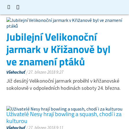
Jubilejní Velikonoční
jarmark v Křižanově byl
ve znamení ptáků
Všehochuť
/ 27. březen 2018 9:27
Již desátý Velikonoční jarmark proběhl v křižanovské
sokolovně v odpoledních hodinách soboty 24. března.
Uživatelé Nesy hrají bowling a squash, chodí i za
kulturou
Všehochuť
/ 27. březen 2018 9:11