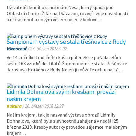
Uživatelé denního stacionáře Nesa, který spadá pod
Oblastní charitu Žďár nad Sázavou, rozvíjí svoje dovednosti
a učí se mnoha novým věcem nejen v budově…
Šampionem výstavy se stala třešňovice z Rudy
Všehochuť
/ 27. březen 2018 9:02
Ve 14. ročníku tradičního koštu pálenek se pořadatelům
sešlo 163 vzorků destilátů. Šampionem se stala třešňovice
Jaroslava Horkého z Rudy. Nejen ji můžete ochutnat 7.…
Lidmila Dohnalová svými kresbami provází
naším krajem
Kultura
/ 26. březen 2018 12:27
Naším krajem, tak je nazvaná výstava obrazů Lidmily
Dohnalové, která byla slavnostně zahájena v neděli 25.
března 2018. Kresby autorky provedou zájemce malebným
krajem…