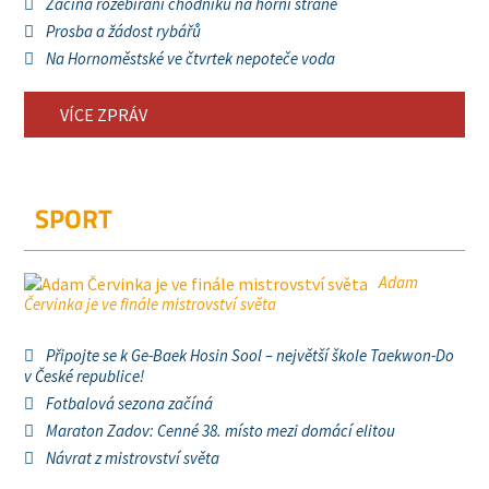
Začíná rozebírání chodníku na horní straně
Prosba a žádost rybářů
Na Hornoměstské ve čtvrtek nepoteče voda
VÍCE ZPRÁV
SPORT
Adam
Červinka je ve finále mistrovství světa
Připojte se k Ge-Baek Hosin Sool – největší škole Taekwon-Do
v České republice!
Fotbalová sezona začíná
Maraton Zadov: Cenné 38. místo mezi domácí elitou
Návrat z mistrovství světa