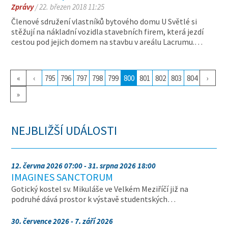
Zprávy
/ 22. březen 2018 11:25
Členové sdružení vlastníků bytového domu U Světlé si
stěžují na nákladní vozidla stavebních firem, která jezdí
cestou pod jejich domem na stavbu v areálu Lacrumu.…
«
‹
795
796
797
798
799
800
801
802
803
804
›
»
NEJBLIŽŠÍ UDÁLOSTI
12. června 2026 07:00 - 31. srpna 2026 18:00
IMAGINES SANCTORUM
Gotický kostel sv. Mikuláše ve Velkém Meziříčí již na
podruhé dává prostor k výstavě studentských…
30. července 2026 - 7. září 2026