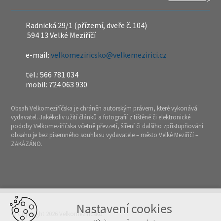
Radnická 29/1 (přízemí, dveře č. 104)
594 13 Velké Meziříčí
e-mail:
velkomeziricsko@velkemezirici.cz
tel.: 566 781 034
mobil: 724 063 930
Obsah Velkomeziříčska je chráněn autorským právem, které vykonává
vydavatel. Jakékoliv užití článků a fotografií z tištěné či elektronické
podoby Velkomeziříčska včetně převzetí, šíření či dalšího zpřístupňování
obsahu je bez písemného souhlasu vydavatele – město Velké Meziříčí –
ZAKÁZÁNO.
Nastavení cookies
© Copyright 2026 Velkomeziříčsko