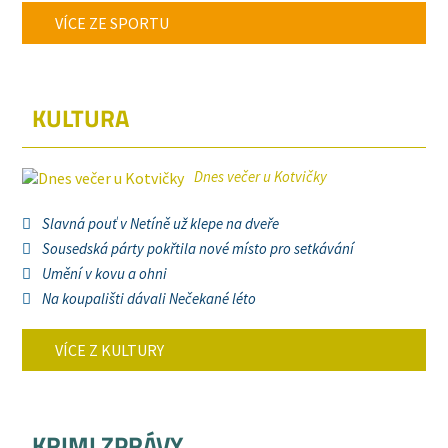
VÍCE ZE SPORTU
KULTURA
Dnes večer u Kotvičky
Slavná pouť v Netíně už klepe na dveře
Sousedská párty pokřtila nové místo pro setkávání
Umění v kovu a ohni
Na koupališti dávali Nečekané léto
VÍCE Z KULTURY
KRIMI ZPRÁVY