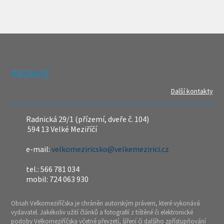
REDAKCE
Další kontakty
Radnická 29/1 (přízemí, dveře č. 104)
594 13 Velké Meziříčí
e-mail:
velkomeziricsko@velkemezirici.cz
tel.: 566 781 034
mobil: 724 063 930
Obsah Velkomeziříčska je chráněn autorským právem, které vykonává
vydavatel. Jakékoliv užití článků a fotografií z tištěné či elektronické
podoby Velkomeziříčska včetně převzetí, šíření či dalšího zpřístupňování