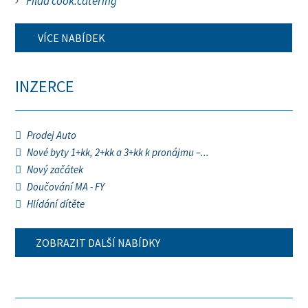
Filda cook.catering
VÍCE NABÍDEK
INZERCE
Prodej Auto
Nové byty 1+kk, 2+kk a 3+kk k pronájmu –...
Nový začátek
Doučování MA - FY
Hlídání dítěte
ZOBRAZIT DALŠÍ NABÍDKY