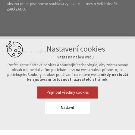
obsahu je bez písemného souhlasu vydavatele – město Velké Meziříčí –
ZAKÁZÁNO.
Nastavení cookies
© Copyright 2026 Velkomeziříčsko
Vítejte na našem webu!
Úvod
Mapa webu
Archiv čísel v PDF
Přihlášení
Potřebujeme nastavit cookies a související technologie, aby zobrazovaný
obsah odpovídal vašim potřebám a vy na webu nalezli přesně to, co
potřebujete. Soubory cookies používané na našem webu
nikdy neslouží
Vytvořeno v xart.cz
ke zjišťování totožnosti uživatelů stránek
.
Přijmout všechny cookies
Nastavit
Technická cookies
nutná pro provozování webu
udržení kontextu stránek (session): případná přihlášení, volby