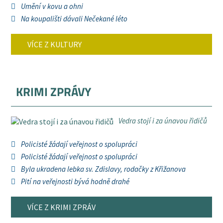
Umění v kovu a ohni
Na koupališti dávali Nečekané léto
VÍCE Z KULTURY
KRIMI ZPRÁVY
Vedra stojí i za únavou řidičů
Policisté žádají veřejnost o spolupráci
Policisté žádají veřejnost o spolupráci
Byla ukradena lebka sv. Zdislavy, rodačky z Křižanova
Pití na veřejnosti bývá hodně drahé
VÍCE Z KRIMI ZPRÁV