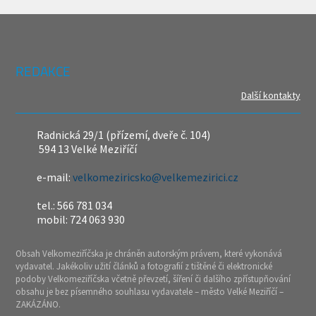
REDAKCE
Další kontakty
Radnická 29/1 (přízemí, dveře č. 104)
594 13 Velké Meziříčí
e-mail:
velkomeziricsko@velkemezirici.cz
tel.: 566 781 034
mobil: 724 063 930
Obsah Velkomeziříčska je chráněn autorským právem, které vykonává
vydavatel. Jakékoliv užití článků a fotografií z tištěné či elektronické
podoby Velkomeziříčska včetně převzetí, šíření či dalšího zpřístupňování
obsahu je bez písemného souhlasu vydavatele – město Velké Meziříčí –
ZAKÁZÁNO.