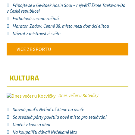
Připojte se k Ge-Baek Hosin Sool – největší škole Taekwon-Do
v České republice!
Fotbalová sezona začíná
Maraton Zadov: Cenné 38. místo mezi domácí elitou
Návrat z mistrovství světa
VÍCE ZE SPORTU
KULTURA
Dnes večer u Kotvičky
Slavná pouť v Netíně už klepe na dveře
Sousedská párty pokřtila nové místo pro setkávání
Umění v kovu a ohni
Na koupališti dávali Nečekané léto