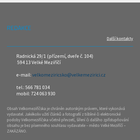
REDAKCE
Další kontakty
Radnická 29/1 (přízemí, dveře č. 104)
594 13 Velké Meziříčí
e-mail:
velkomeziricsko@velkemezirici.cz
tel.: 566 781 034
mobil: 724 063 930
Obsah Velkomeziříčska je chráněn autorským právem, které vykonává
vydavatel. Jakékoliv užití článků a fotografií z tištěné či elektronické
podoby Velkomeziříčska včetně převzetí, šíření či dalšího zpřístupňování
obsahu je bez písemného souhlasu vydavatele – město Velké Meziříčí –
ZAKÁZÁNO.