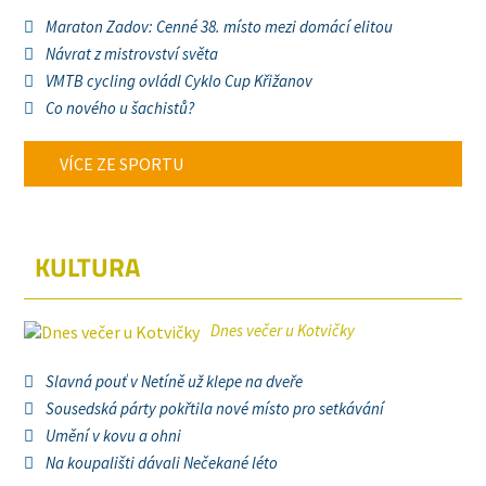
Maraton Zadov: Cenné 38. místo mezi domácí elitou
Návrat z mistrovství světa
VMTB cycling ovládl Cyklo Cup Křižanov
Co nového u šachistů?
VÍCE ZE SPORTU
KULTURA
Dnes večer u Kotvičky
Slavná pouť v Netíně už klepe na dveře
Sousedská párty pokřtila nové místo pro setkávání
Umění v kovu a ohni
Na koupališti dávali Nečekané léto