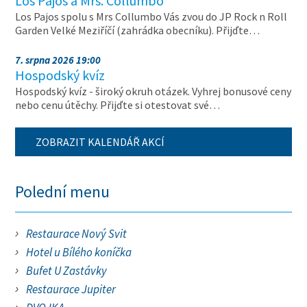
Los Pajos a Mrs. Collumbo
Los Pajos spolu s Mrs Collumbo Vás zvou do JP Rock n Roll
Garden Velké Meziříčí (zahrádka obecníku). Přijďte…
7. srpna 2026 19:00
Hospodský kvíz
Hospodský kvíz - široký okruh otázek. Vyhrej bonusové ceny
nebo cenu útěchy. Přijďte si otestovat své…
ZOBRAZIT KALENDÁŘ AKCÍ
Polední menu
Restaurace Nový Svit
Hotel u Bílého koníčka
Bufet U Zastávky
Restaurace Jupiter