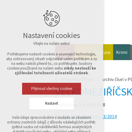
Nastavení cookies
Vítejte na našem webu!
Zprávy
Sport
Kultura
Krimi
Potřebujeme nastavit cookies a související technologie,
aby zobrazovaný obsah odpovídal vašim potřebám a vy
na webu nalezli přesně to, co potřebujete. Soubory
cookies používané na našem webu
nikdy neslouží ke
zjišťování totožnosti uživatelů stránek
.
Velkomeziříčsko
Archiv čísel v P
VELKOMEZIŘÍČSK
Přijmout všechny cookies
Nastavit
Zveřejněno 2. 6. 2015 9:58
Velkomeziříčsko 43/2014
Vaše údaje zpracováváme v souladu se zásadami
Technická cookies
ochrany osobních údajů z důvodu následujících potřeb:
nutná pro provozování webu
zpětná vazba od návštěvníků formou analytických
udržení kontextu stránek (session): případná
statistik používání webu, ukládání nebo přístup k