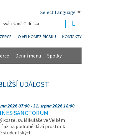
Select Language
▼
| svátek má Oldřiška
NZERCE
O VELKOMEZIŘÍČSKU
KONTAKTY
erce
Denní menu
Spolky
BLIŽŠÍ UDÁLOSTI
rvna 2026 07:00 - 31. srpna 2026 18:00
INES SANCTORUM
ý kostel sv. Mikuláše ve Velkém
čí již na podruhé dává prostor k
vě studentských…