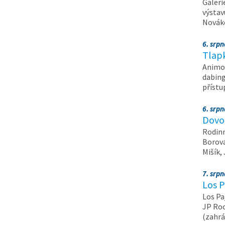
Galeri
výstav
Nováko
6. srp
Tlapk
Animov
dabing
příst
6. srp
Dovol
Rodinn
Borová,
Mišík,
7. srp
Los P
Los Pa
JP Roc
(zahrá