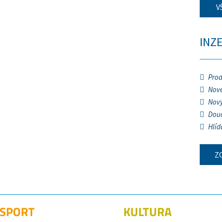
V
INZ
Prod
Nové
Nový
Douč
Hlíd
Z
SPORT
KULTURA