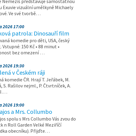
e Nemezis představuje samostatnou
u Exuvie vizuální umělkyně Michaely
vé. Ve své tvorbě…
na 2026 17:00
ová patrola: Dinosauří film
aná komedie pro děti, USA, český
. Vstupné: 150 Kč • 88 minut •
upnost bez omezení …
na 2026 19:30
ená v Českém ráji
á komedie ČR. Hrají T. Jeřábek, M.
 S. Rašilov nejml., P. Čtvrtníček, A.
 J.…
na 2026 19:00
ajos a Mrs. Collumbo
jos spolu s Mrs Collumbo Vás zvou do
k n Roll Garden Velké Meziříčí
dka obecníku). Přijďte…