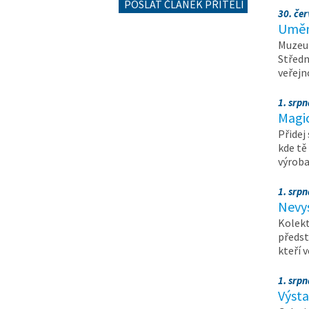
POSLAT ČLÁNEK PŘÍTELI
30. čer
Umění
Muzeum
Středn
veřejn
1. srpn
Magi
Přidej
kde tě
výrob
1. srpn
Nevy
Kolekt
předst
kteří 
1. srpn
Výst