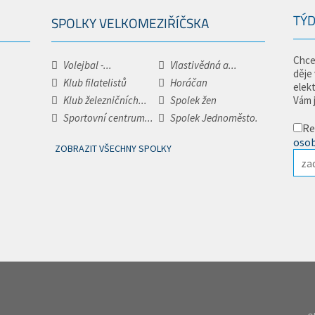
TÝD
SPOLKY VELKOMEZIŘÍČSKA
Chce
Volejbal -...
Vlastivědná a...
děje
Klub filatelistů
Horáčan
elek
Klub železničních...
Spolek žen
Vám 
Sportovní centrum...
Spolek Jednoměsto.
Re
osob
ZOBRAZIT VŠECHNY SPOLKY