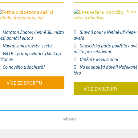
Dnes
otbalová sezona začíná
večer u Kotvičky
Maraton Zadov: Cenné 38. místo
Slavná pouť v Netíně už klepe 
ezi domácí elitou
dveře
Návrat z mistrovství světa
Sousedská párty pokřtila nové
místo pro setkávání
VMTB cycling ovládl Cyklo Cup
řižanov
Umění v kovu a ohni
Co nového u šachistů?
Na koupališti dávali Nečekané
léto
VÍCE ZE SPORTU
VÍCE Z KULTURY
Reklama