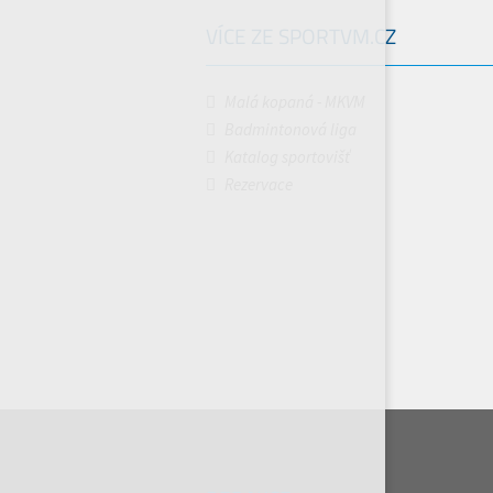
VÍCE ZE SPORTVM.CZ
Malá kopaná - MKVM
Badmintonová liga
Katalog sportovišť
Rezervace