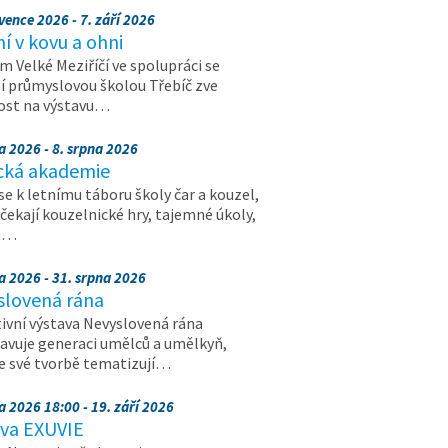
vence 2026 - 7. září 2026
 v kovu a ohni
 Velké Meziříčí ve spolupráci se
í průmyslovou školou Třebíč zve
ost na výstavu…
a 2026 - 8. srpna 2026
cká akademie
 se k letnímu táboru školy čar a kouzel,
 čekají kouzelnické hry, tajemné úkoly,
a…
a 2026 - 31. srpna 2026
slovená rána
ivní výstava Nevyslovená rána
avuje generaci umělců a umělkyň,
ve své tvorbě tematizují…
a 2026 18:00 - 19. září 2026
ava EXUVIE