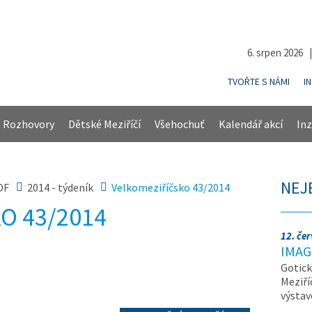
6. srpen 2026 
TVOŘTE S NÁMI
I
Rozhovory
Dětské Meziříčí
Všehochuť
Kalendář akcí
Inz
NEJ
DF
2014 - týdeník
Velkomeziříčsko 43/2014
O 43/2014
12. če
IMAG
Gotick
Meziří
výsta