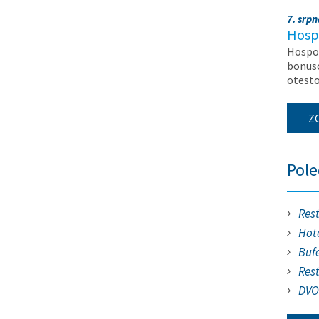
7. srp
Hosp
Hospod
bonuso
otest
Z
Pol
Res
Hote
Buf
Res
DVO