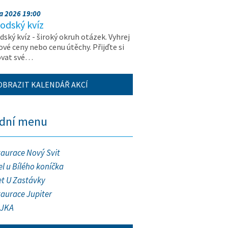
na 2026 19:00
odský kvíz
ský kvíz - široký okruh otázek. Vyhrej
vé ceny nebo cenu útěchy. Přijďte si
ovat své…
OBRAZIT KALENDÁŘ AKCÍ
ední menu
taurace Nový Svit
l u Bílého koníčka
et U Zastávky
taurace Jupiter
JKA