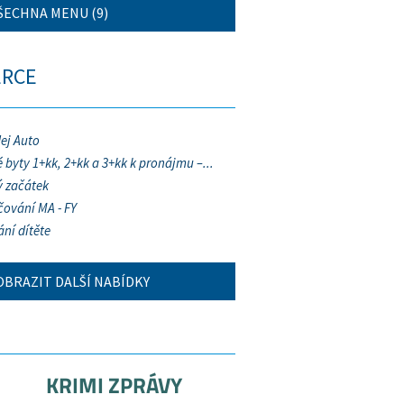
ŠECHNA MENU (9)
ERCE
ej Auto
 byty 1+kk, 2+kk a 3+kk k pronájmu –...
 začátek
ování MA - FY
ání dítěte
OBRAZIT DALŠÍ NABÍDKY
KRIMI ZPRÁVY