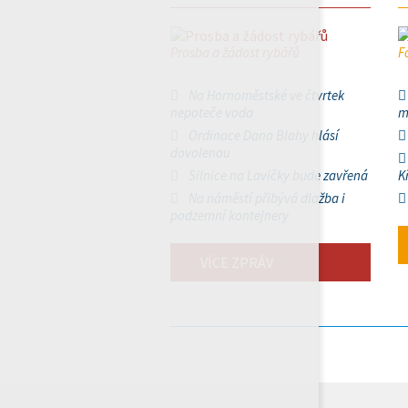
Prosba a žádost rybářů
F
Na Hornoměstské ve čtvrtek
nepoteče voda
m
Ordinace Dana Blahy hlásí
dovolenou
Silnice na Lavičky bude zavřená
K
Na náměstí přibývá dlažba i
podzemní kontejnery
VÍCE ZPRÁV