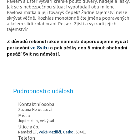
Pavlem a Ester vytváří křehké pouto důvěry, naděje a lásky.
Jak se s nebezpečnou situací vypořádají oba milenci,
Pavlova matka a její tovaryš Čepek? Žádné tajemství nelze
skrývat věčně. Rozhlas monotónně čte jména popravených
a kolem slídí kolaborant Rejsek. Zjistí a vyzradí jejich
tajemství?
Z důvodů rekonstrukce náměstí doporučujeme využít
parkování
ve Svitu
a pak pěšky cca 5 minut obchodní
pasáží Svit na náměstí.
Podrobnosti o události
Kontaktní osoba
Zuzana Herodesová
Místo
Jupiter club, velký sál
Ulice a čp.
Náměstí 17,
Velké Meziříčí
,
Česko
, 594 01
Telefon