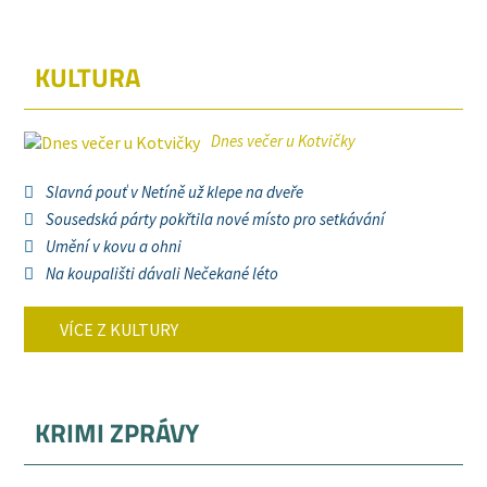
KULTURA
Dnes večer u Kotvičky
Slavná pouť v Netíně už klepe na dveře
Sousedská párty pokřtila nové místo pro setkávání
Umění v kovu a ohni
Na koupališti dávali Nečekané léto
VÍCE Z KULTURY
KRIMI ZPRÁVY