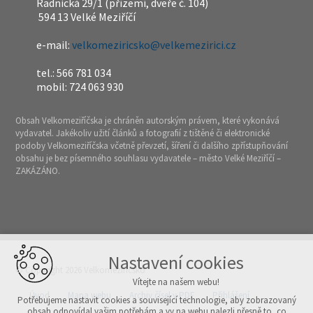
Radnická 29/1 (přízemí, dveře č. 104)
594 13 Velké Meziříčí
e-mail:
velkomeziricsko@velkemezirici.cz
tel.: 566 781 034
mobil: 724 063 930
Obsah Velkomeziříčska je chráněn autorským právem, které vykonává
vydavatel. Jakékoliv užití článků a fotografií z tištěné či elektronické
podoby Velkomeziříčska včetně převzetí, šíření či dalšího zpřístupňování
obsahu je bez písemného souhlasu vydavatele – město Velké Meziříčí –
ZAKÁZÁNO.
Nastavení cookies
© Copyright 2026 Velkomeziříčsko
Vítejte na našem webu!
Úvod
Mapa webu
Archiv čísel v PDF
Přihlášení
Potřebujeme nastavit cookies a související technologie, aby zobrazovaný
obsah odpovídal vašim potřebám a vy na webu nalezli přesně to, co