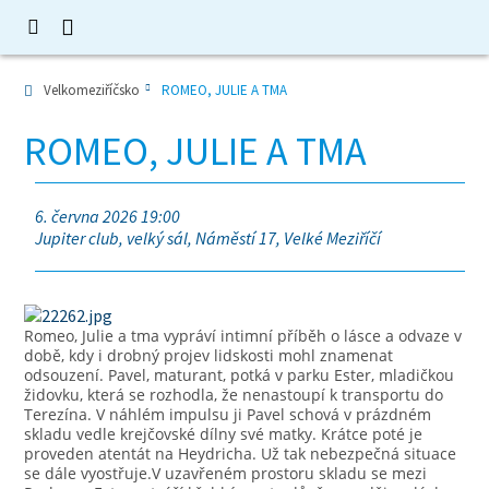
Velkomeziříčsko
ROMEO, JULIE A TMA
ROMEO, JULIE A TMA
6. června 2026 19:00
Jupiter club, velký sál, Náměstí 17, Velké Meziříčí
Romeo, Julie a tma vypráví intimní příběh o lásce a odvaze v
době, kdy i drobný projev lidskosti mohl znamenat
odsouzení. Pavel, maturant, potká v parku Ester, mladičkou
židovku, která se rozhodla, že nenastoupí k transportu do
Terezína. V náhlém impulsu ji Pavel schová v prázdném
skladu vedle krejčovské dílny své matky. Krátce poté je
proveden atentát na Heydricha. Už tak nebezpečná situace
se dále vyostřuje.V uzavřeném prostoru skladu se mezi