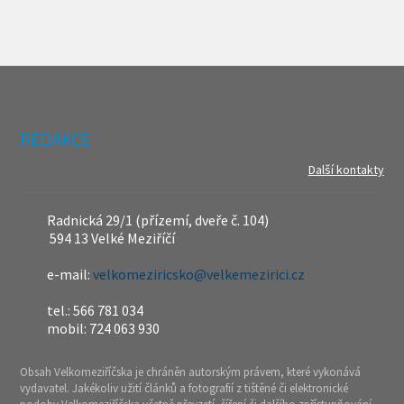
REDAKCE
Další kontakty
Radnická 29/1 (přízemí, dveře č. 104)
594 13 Velké Meziříčí
e-mail:
velkomeziricsko@velkemezirici.cz
tel.: 566 781 034
mobil: 724 063 930
Obsah Velkomeziříčska je chráněn autorským právem, které vykonává
vydavatel. Jakékoliv užití článků a fotografií z tištěné či elektronické