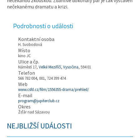
nečekanou zkouškou. Zdánlivě dokonalý pár je tak vystaven
nečekanému dramatu a krizi.
Podrobnosti o události
Kontaktní osoba
H. Svobodová
Místo
kino JC
Ulice a čp.
Náměstí 17,
Velké Meziříčí
,
Vysočina
, 594 01
Telefon
566 782 004, 001, 724 399 474
Web
www.csfd.cz/film/1556355-drama/prehled/
E-mail
program@jupiterclub.cz
Okres
Žďár nad Sázavou
NEJBLIŽŠÍ UDÁLOSTI