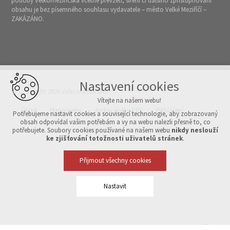
podoby Velkomeziříčska včetně převzetí, šíření či dalšího zpřístupňování
obsahu je bez písemného souhlasu vydavatele – město Velké Meziříčí –
ZAKÁZÁNO.
Nastavení cookies
© Copyright 2026 Velkomeziříčsko
Vítejte na našem webu!
Úvod
Mapa webu
Archiv čísel v PDF
Přihlášení
Potřebujeme nastavit cookies a související technologie, aby zobrazovaný
obsah odpovídal vašim potřebám a vy na webu nalezli přesně to, co
potřebujete. Soubory cookies používané na našem webu
nikdy neslouží
Vytvořeno v xart.cz
ke zjišťování totožnosti uživatelů stránek
.
Přijmout všechny cookies
Nastavit
Technická cookies
nutná pro provozování webu