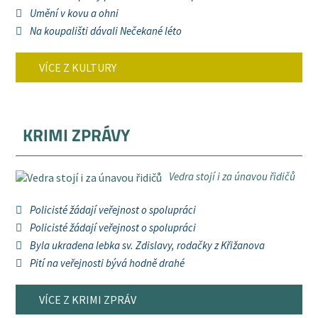
Umění v kovu a ohni
Na koupališti dávali Nečekané léto
VÍCE Z KULTURY
KRIMI ZPRÁVY
Vedra stojí i za únavou řidičů
Policisté žádají veřejnost o spolupráci
Policisté žádají veřejnost o spolupráci
Byla ukradena lebka sv. Zdislavy, rodačky z Křižanova
Pití na veřejnosti bývá hodně drahé
VÍCE Z KRIMI ZPRÁV