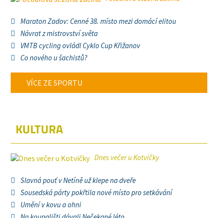
Maraton Zadov: Cenné 38. místo mezi domácí elitou
Návrat z mistrovství světa
VMTB cycling ovládl Cyklo Cup Křižanov
Co nového u šachistů?
VÍCE ZE SPORTU
KULTURA
Dnes večer u Kotvičky
Slavná pouť v Netíně už klepe na dveře
Sousedská párty pokřtila nové místo pro setkávání
Umění v kovu a ohni
Na koupališti dávali Nečekané léto