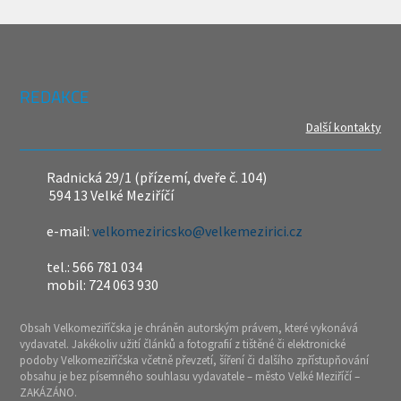
REDAKCE
Další kontakty
Radnická 29/1 (přízemí, dveře č. 104)
594 13 Velké Meziříčí
e-mail:
velkomeziricsko@velkemezirici.cz
tel.: 566 781 034
mobil: 724 063 930
Obsah Velkomeziříčska je chráněn autorským právem, které vykonává
vydavatel. Jakékoliv užití článků a fotografií z tištěné či elektronické
podoby Velkomeziříčska včetně převzetí, šíření či dalšího zpřístupňování
obsahu je bez písemného souhlasu vydavatele – město Velké Meziříčí –
ZAKÁZÁNO.