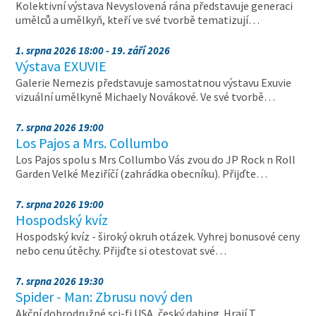
Kolektivní výstava Nevyslovená rána představuje generaci
umělců a umělkyň, kteří ve své tvorbě tematizují…
1. srpna 2026 18:00 - 19. září 2026
Výstava EXUVIE
Galerie Nemezis představuje samostatnou výstavu Exuvie
vizuální umělkyně Michaely Novákové. Ve své tvorbě…
7. srpna 2026 19:00
Los Pajos a Mrs. Collumbo
Los Pajos spolu s Mrs Collumbo Vás zvou do JP Rock n Roll
Garden Velké Meziříčí (zahrádka obecníku). Přijďte…
7. srpna 2026 19:00
Hospodský kvíz
Hospodský kvíz - široký okruh otázek. Vyhrej bonusové ceny
nebo cenu útěchy. Přijďte si otestovat své…
7. srpna 2026 19:30
Spider - Man: Zbrusu nový den
Akční dobrodružné sci-fi USA, český dabing. Hrají T.