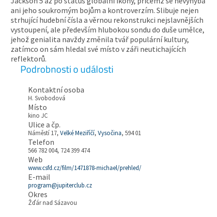
Jackson 5 až po status globální ikony, přičemž se nevyhýbá
ani jeho soukromým bojům a kontroverzím. Slibuje nejen
strhující hudební čísla a věrnou rekonstrukci nejslavnějších
vystoupení, ale především hlubokou sondu do duše umělce,
jehož genialita navždy změnila tvář populární kultury,
zatímco on sám hledal své místo v záři neutichajících
reflektorů.
Podrobnosti o události
Kontaktní osoba
H. Svobodová
Místo
kino JC
Ulice a čp.
Náměstí 17,
Velké Meziříčí
,
Vysočina
, 594 01
Telefon
566 782 004, 724 399 474
Web
www.csfd.cz/film/1471878-michael/prehled/
E-mail
program@jupiterclub.cz
Okres
Žďár nad Sázavou