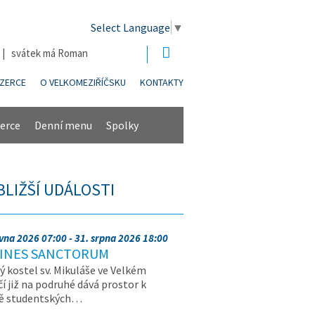
Select Language
▼
6 | svátek má Roman
NZERCE
O VELKOMEZIŘÍČSKU
KONTAKTY
erce
Denní menu
Spolky
BLIŽŠÍ UDÁLOSTI
rvna 2026 07:00 - 31. srpna 2026 18:00
INES SANCTORUM
ý kostel sv. Mikuláše ve Velkém
čí již na podruhé dává prostor k
vě studentských…