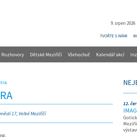
9. srpen 202
TVOŘTE S NÁMI
I
Rozhovory
Dětské Meziříčí
Všehochuť
Kalendář akcí
Inz
NEJ
tra
TRA
12. če
IMAG
městí 17, Velké Meziříčí
Gotick
Meziří
výsta
ng.