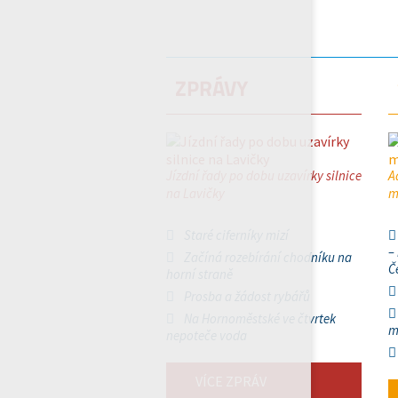
ZPRÁVY
Jízdní řady po dobu uzavírky silnice
A
na Lavičky
m
Staré ciferníky mizí
–
Začíná rozebírání chodníku na
Č
horní straně
Prosba a žádost rybářů
Na Hornoměstské ve čtvrtek
m
nepoteče voda
VÍCE ZPRÁV