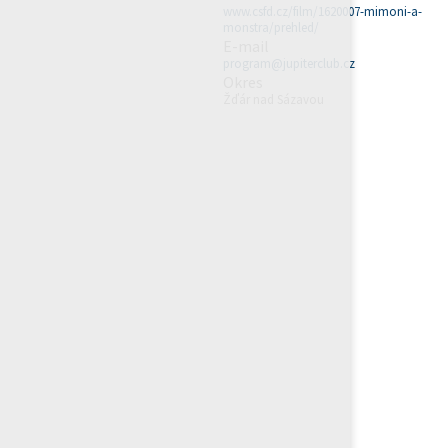
www.csfd.cz/film/1620007-mimoni-a-
monstra/prehled/
E-mail
program@jupiterclub.cz
Okres
Žďár nad Sázavou