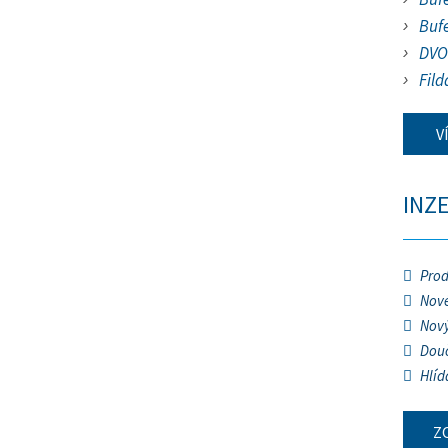
Buf
DVO
Fild
V
INZ
Prod
Nové
Nový
Douč
Hlíd
Z