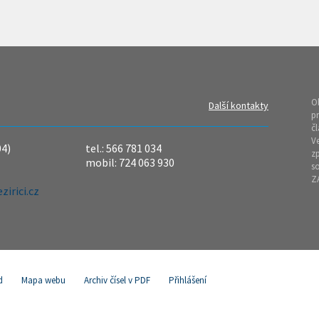
O
Další kontakty
pr
čl
Ve
04)
tel.: 566 781 034
z
mobil: 724 063 930
so
Z
irici.cz
d
Mapa webu
Archiv čísel v PDF
Přihlášení