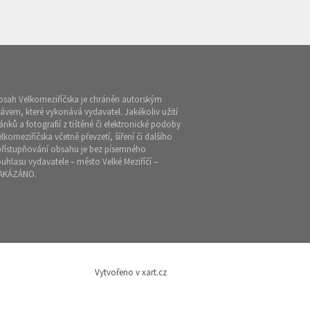
bsah Velkomeziříčska je chráněn autorským
ávem, které vykonává vydavatel. Jakékoliv užití
ánků a fotografií z tištěné či elektronické podoby
lkomeziříčska včetně převzetí, šíření či dalšího
přístupňování obsahu je bez písemného
uhlasu vydavatele – město Velké Meziříčí –
AKÁZÁNO.
Vytvořeno v xart.cz