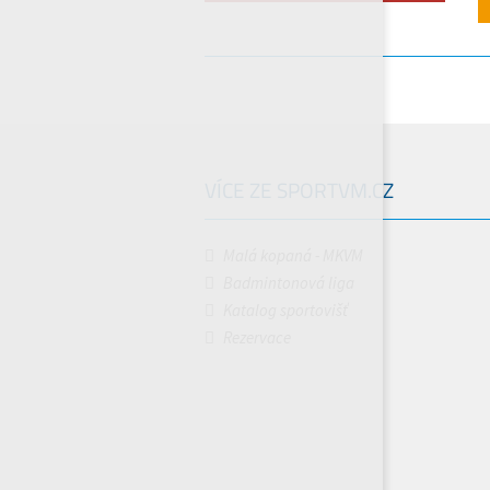
VÍCE ZE SPORTVM.CZ
Malá kopaná - MKVM
Badmintonová liga
Katalog sportovišť
Rezervace