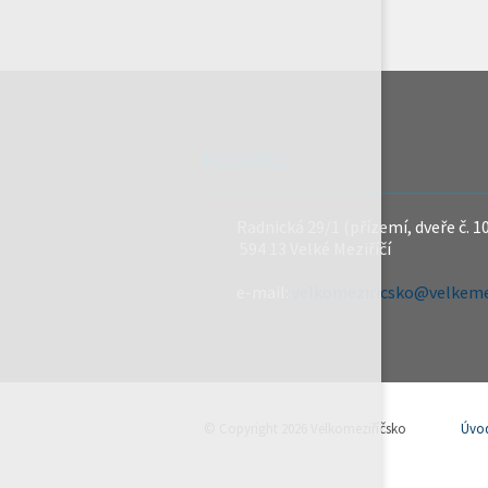
REDAKCE
Radnická 29/1 (přízemí, dveře č. 1
594 13 Velké Meziříčí
e-mail:
velkomeziricsko@velkemez
© Copyright 2026 Velkomeziříčsko
Úvo