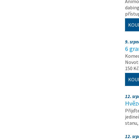
Animov
dabing
příst
KOU
9. srp
6 gr
Komedi
Novotn
150 Kč
KOU
12. sr
Hvěz
Přijďt
jedine
stanu
12. sr