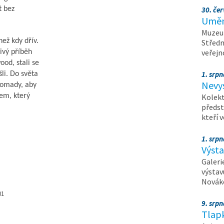
t bez
30. čer
Umění
Muzeum
než kdy dřív.
Středn
veřejn
ivý příběh
od, stali se
1. srpn
li. Do světa
Nevy
romady, aby
sem, který
Kolekt
předst
kteří 
1. srpn
Výst
Galeri
výstav
Nováko
01
9. srp
Tlapk